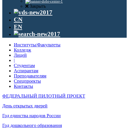
Закрыть
CN
EN
Институты/Факультеты
Колледж
Лицей
|
Студентам
Аспирантам
Преподавателям
Спецпроекты
Контакты
ФЕДЕРАЛЬНЫЙ ПИЛОТНЫЙ ПРОЕКТ
День открытых дверей
Год единства народов России
Год дошкольного образования