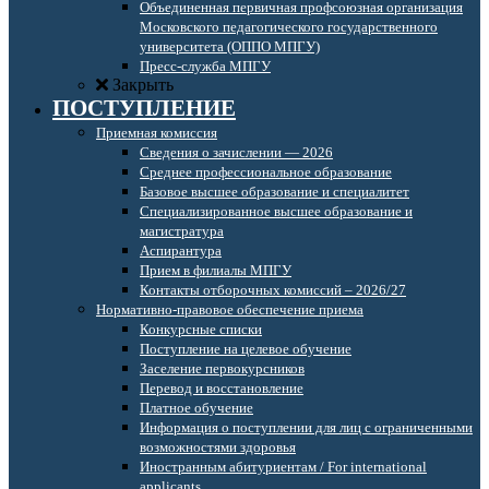
Объединенная первичная профсоюзная организация
Московского педагогического государственного
университета (ОППО МПГУ)
Пресс-служба МПГУ
Закрыть
ПОСТУПЛЕНИЕ
Приемная комиссия
Сведения о зачислении — 2026
Среднее профессиональное образование
Базовое высшее образование и специалитет
Специализированное высшее образование и
магистратура
Аспирантура
Прием в филиалы МПГУ
Контакты отборочных комиссий – 2026/27
Нормативно-правовое обеспечение приема
Конкурсные списки
Поступление на целевое обучение
Заселение первокурсников
Перевод и восстановление
Платное обучение
Информация о поступлении для лиц с ограниченными
возможностями здоровья
Иностранным абитуриентам / For international
applicants