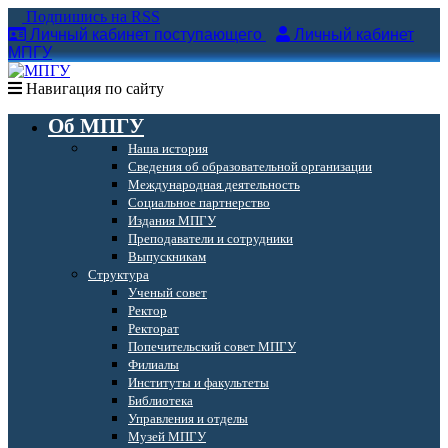
Подпишись на RSS
Личный кабинет поступающего
Личный кабинет
МПГУ
Навигация по сайту
Об МПГУ
Наша история
Сведения об образовательной организации
Международная деятельность
Социальное партнерство
Издания МПГУ
Преподаватели и сотрудники
Выпускникам
Структура
Ученый совет
Ректор
Ректорат
Попечительский совет МПГУ
Филиалы
Институты и факультеты
Библиотека
Управления и отделы
Музей МПГУ