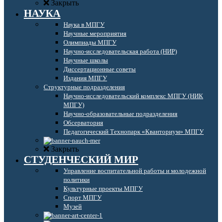
Закрыть
НАУКА
Наука в МПГУ
Научные мероприятия
Олимпиады МПГУ
Научно-исследовательская работа (НИР)
Научные школы
Диссертационные советы
Издания МПГУ
Структурные подразделения
Научно-исследовательский комплекс МПГУ (НИК
МПГУ)
Научно-образовательные подразделения
Обсерватория
Педагогический Технопарк «Кванториум» МПГУ
Закрыть
СТУДЕНЧЕСКИЙ МИР
Управление воспитательной работы и молодежной
политики
Культурные проекты МПГУ
Спорт МПГУ
Музей