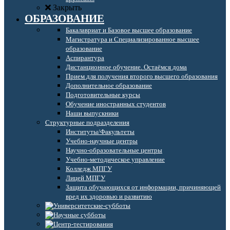
Закрыть
ОБРАЗОВАНИЕ
Бакалавриат и Базовое высшее образование
Магистратура и Специализированное высшее
образование
Аспирантура
Дистанционное обучение. Остаёмся дома
Прием для получения второго высшего образования
Дополнительное образование
Подготовительные курсы
Обучение иностранных студентов
Наши выпускники
Структурные подразделения
Институты/Факультеты
Учебно-научные центры
Научно-образовательные центры
Учебно-методическое управление
Колледж МПГУ
Лицей МПГУ
Защита обучающихся от информации, причиняющей
вред их здоровью и развитию