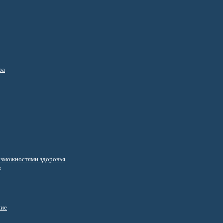
ра
озможностями здоровья
s
ние