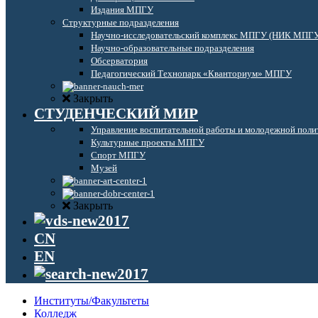
Издания МПГУ
Структурные подразделения
Научно-исследовательский комплекс МПГУ (НИК МПГ
Научно-образовательные подразделения
Обсерватория
Педагогический Технопарк «Кванториум» МПГУ
Закрыть
СТУДЕНЧЕСКИЙ МИР
Управление воспитательной работы и молодежной поли
Культурные проекты МПГУ
Спорт МПГУ
Музей
Закрыть
CN
EN
Институты/Факультеты
Колледж