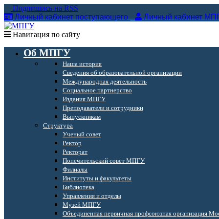
Подпишись на RSS
Личный кабинет поступающего
Личный кабинет МП
Навигация по сайту
Об МПГУ
Наша история
Сведения об образовательной организации
Международная деятельность
Социальное партнерство
Издания МПГУ
Преподаватели и сотрудники
Выпускникам
Структура
Ученый совет
Ректор
Ректорат
Попечительский совет МПГУ
Филиалы
Институты и факультеты
Библиотека
Управления и отделы
Музей МПГУ
Объединенная первичная профсоюзная организация Мос