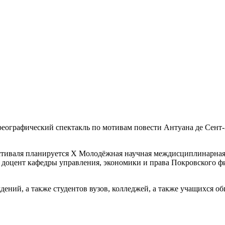
хореографический спектакль по мотивам повести Антуана де Сен
фестиваля планируется X Молодёжная научная междисциплинарна
 доцент кафедры управления, экономики и права Покровского ф
ений, а также студентов вузов, колледжей, а также учащихся о