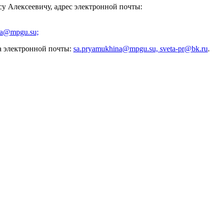
у Алексеевичу, адрес электронной почты:
na@mpgu.su;
а электронной почты:
sa.pryamukhina@mpgu.su, sveta-pr@bk.ru
.