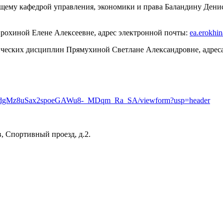
щему кафедрой управления, экономики и права Баландину Денис
Ерохиной Елене Алексеевне, адрес электронной почты:
ea.erokhi
ческих дисциплин Прямухиной Светлане Александровне, адрес
8ZKdgMz8uSax2spoeGAWu8-_MDqm_Ra_SA/viewform?usp=header
в
,
Спортивный проезд, д.2.