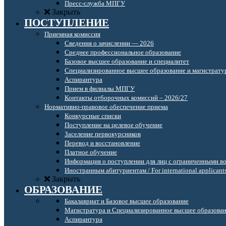
Пресс-служба МПГУ
Закрыть
ПОСТУПЛЕНИЕ
Приемная комиссия
Сведения о зачислении — 2026
Среднее профессиональное образование
Базовое высшее образование и специалитет
Специализированное высшее образование и магистрату
Аспирантура
Прием в филиалы МПГУ
Контакты отборочных комиссий – 2026/27
Нормативно-правовое обеспечение приема
Конкурсные списки
Поступление на целевое обучение
Заселение первокурсников
Перевод и восстановление
Платное обучение
Информация о поступлении для лиц с ограниченными в
Иностранным абитуриентам / For international applicant
Закрыть
ОБРАЗОВАНИЕ
Бакалавриат и Базовое высшее образование
Магистратура и Специализированное высшее образова
Аспирантура