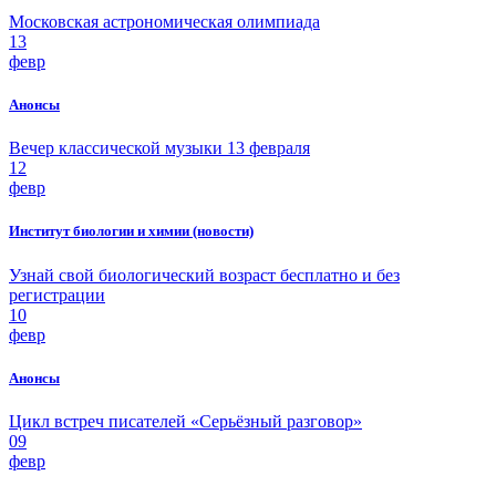
Московская астрономическая олимпиада
13
февр
Анонсы
Вечер классической музыки 13 февраля
12
февр
Институт биологии и химии (новости)
Узнай свой биологический возраст бесплатно и без
регистрации
10
февр
Анонсы
Цикл встреч писателей «Серьёзный разговор»
09
февр