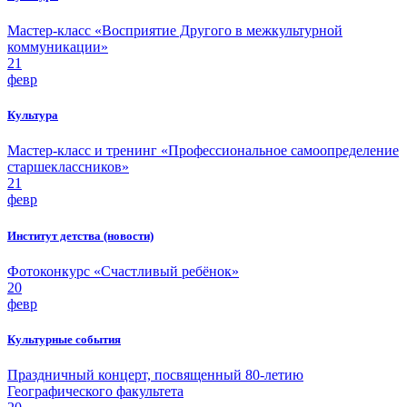
Мастер-класс «Восприятие Другого в межкультурной
коммуникации»
21
февр
Культура
Мастер-класс и тренинг «Профессиональное самоопределение
старшеклассников»
21
февр
Институт детства (новости)
Фотоконкурс «Счастливый ребёнок»
20
февр
Культурные события
Праздничный концерт, посвященный 80-летию
Географического факультета