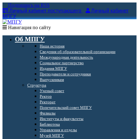
Подпишись на RSS
Личный кабинет поступающего
Личный кабинет
МПГУ
Навигация по сайту
Об МПГУ
Наша история
Сведения об образовательной организации
Международная деятельность
Социальное партнерство
Издания МПГУ
Преподаватели и сотрудники
Выпускникам
Структура
Ученый совет
Ректор
Ректорат
Попечительский совет МПГУ
Филиалы
Институты и факультеты
Библиотека
Управления и отделы
Музей МПГУ