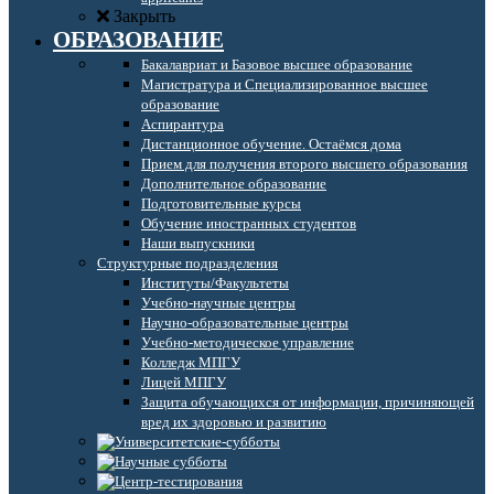
Закрыть
ОБРАЗОВАНИЕ
Бакалавриат и Базовое высшее образование
Магистратура и Специализированное высшее
образование
Аспирантура
Дистанционное обучение. Остаёмся дома
Прием для получения второго высшего образования
Дополнительное образование
Подготовительные курсы
Обучение иностранных студентов
Наши выпускники
Структурные подразделения
Институты/Факультеты
Учебно-научные центры
Научно-образовательные центры
Учебно-методическое управление
Колледж МПГУ
Лицей МПГУ
Защита обучающихся от информации, причиняющей
вред их здоровью и развитию