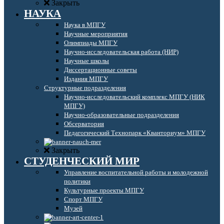
Закрыть
НАУКА
Наука в МПГУ
Научные мероприятия
Олимпиады МПГУ
Научно-исследовательская работа (НИР)
Научные школы
Диссертационные советы
Издания МПГУ
Структурные подразделения
Научно-исследовательский комплекс МПГУ (НИК
МПГУ)
Научно-образовательные подразделения
Обсерватория
Педагогический Технопарк «Кванториум» МПГУ
Закрыть
СТУДЕНЧЕСКИЙ МИР
Управление воспитательной работы и молодежной
политики
Культурные проекты МПГУ
Спорт МПГУ
Музей