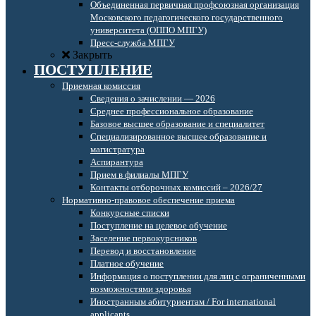
Объединенная первичная профсоюзная организация
Московского педагогического государственного
университета (ОППО МПГУ)
Пресс-служба МПГУ
Закрыть
ПОСТУПЛЕНИЕ
Приемная комиссия
Сведения о зачислении — 2026
Среднее профессиональное образование
Базовое высшее образование и специалитет
Специализированное высшее образование и
магистратура
Аспирантура
Прием в филиалы МПГУ
Контакты отборочных комиссий – 2026/27
Нормативно-правовое обеспечение приема
Конкурсные списки
Поступление на целевое обучение
Заселение первокурсников
Перевод и восстановление
Платное обучение
Информация о поступлении для лиц с ограниченными
возможностями здоровья
Иностранным абитуриентам / For international
applicants