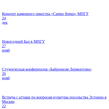
Концерт камерного оркестра «Cantus firmus» МПГУ
24
дек
Новогодний Бал в МПГУ
27
нояб
Студенческая конференция «Байронизм Лермонтова»
26
нояб
Встреча с атташе по вопросам культуры посольства Эстонии в
Москве
22