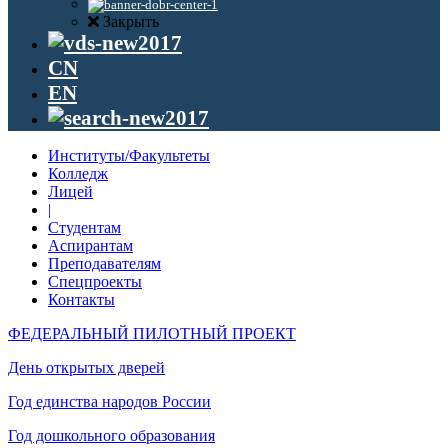
Закрыть
CN
EN
Институты/Факультеты
Колледж
Лицей
|
Студентам
Аспирантам
Преподавателям
Спецпроекты
Контакты
ФЕДЕРАЛЬНЫЙ ПИЛОТНЫЙ ПРОЕКТ
День открытых дверей
Год единства народов России
Год дошкольного образования