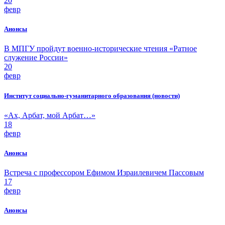
20
февр
Анонсы
В МПГУ пройдут военно-исторические чтения «Ратное
служение России»
20
февр
Институт социально-гуманитарного образования (новости)
«Ах, Арбат, мой Арбат…»
18
февр
Анонсы
Встреча с профессором Ефимом Израилевичем Пассовым
17
февр
Анонсы