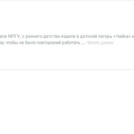
ала МПГУ, с раннего детства ездила в детский лагерь «Чайка» н
Вожатый
ла; чтобы не было повторений работать …
Читать далее
—
не
работа,
а
призвание