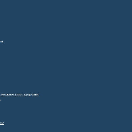
ра
озможностями здоровья
s
ние