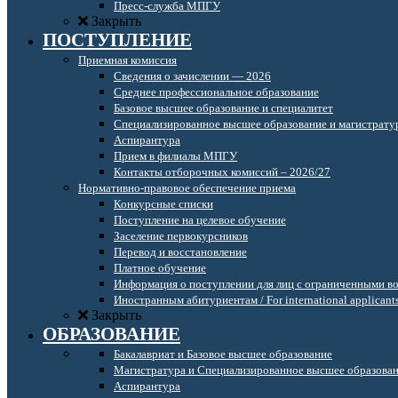
Пресс-служба МПГУ
Закрыть
ПОСТУПЛЕНИЕ
Приемная комиссия
Сведения о зачислении — 2026
Среднее профессиональное образование
Базовое высшее образование и специалитет
Специализированное высшее образование и магистрату
Аспирантура
Прием в филиалы МПГУ
Контакты отборочных комиссий – 2026/27
Нормативно-правовое обеспечение приема
Конкурсные списки
Поступление на целевое обучение
Заселение первокурсников
Перевод и восстановление
Платное обучение
Информация о поступлении для лиц с ограниченными в
Иностранным абитуриентам / For international applicant
Закрыть
ОБРАЗОВАНИЕ
Бакалавриат и Базовое высшее образование
Магистратура и Специализированное высшее образова
Аспирантура