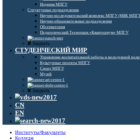
Издания МПГУ
Структурные подразделения
Научно-исследовательский комплекс МПГУ (НИК МПГ
Научно-образовательные подразделения
Обсерватория
Педагогический Технопарк «Кванториум» МПГУ
Закрыть
СТУДЕНЧЕСКИЙ МИР
Управление воспитательной работы и молодежной поли
Культурные проекты МПГУ
Спорт МПГУ
Музей
Закрыть
CN
EN
Институты/Факультеты
Колледж