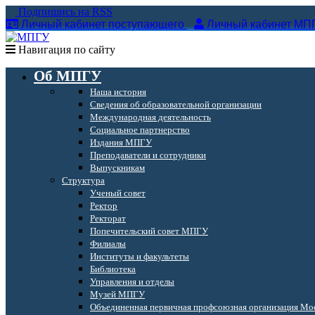
Подпишись на RSS
Личный кабинет поступающего
Личный кабинет МП
Навигация по сайту
Об МПГУ
Наша история
Сведения об образовательной организации
Международная деятельность
Социальное партнерство
Издания МПГУ
Преподаватели и сотрудники
Выпускникам
Структура
Ученый совет
Ректор
Ректорат
Попечительский совет МПГУ
Филиалы
Институты и факультеты
Библиотека
Управления и отделы
Музей МПГУ
Объединенная первичная профсоюзная организация Мос