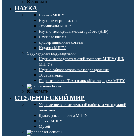
Закрыть
НАУКА
Наука в МПГУ
Научные мероприятия
Олимпиады МПГУ
Научно-исследовательская работа (НИР)
Научные школы
Диссертационные советы
Издания МПГУ
Структурные подразделения
Научно-исследовательский комплекс МПГУ (НИК
МПГУ)
Научно-образовательные подразделения
Обсерватория
Педагогический Технопарк «Кванториум» МПГУ
Закрыть
СТУДЕНЧЕСКИЙ МИР
Управление воспитательной работы и молодежной
политики
Культурные проекты МПГУ
Спорт МПГУ
Музей