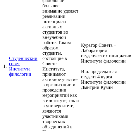
филологии
большое
внимание уделяет
реализации
потенциала
активных
студентов во
внеучебной
работе. Таким
Куратор Совета –
образом,
Лаборатория
студенты,
студенческих инициати
Студенческий
состоящие в
Института филологии
совет
Совете
1.
Института
Института,
И.о. председателя –
филологии
принимают
студент 4 курса
активное участие
Института филологии
в организации и
Дмитрий Кузин
проведении
мероприятий как
в институте, так и
в университете,
являются
участниками
творческих
объединений в