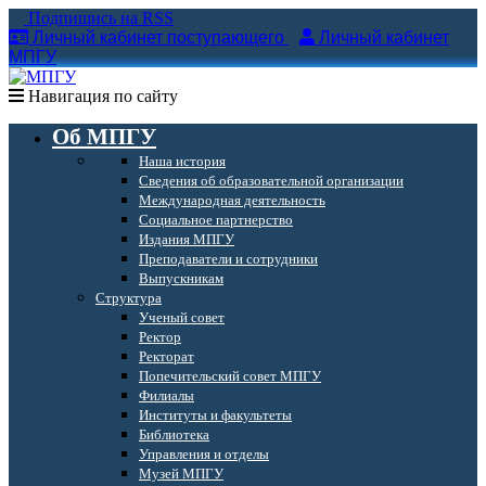
Подпишись на RSS
Личный кабинет поступающего
Личный кабинет
МПГУ
Навигация по сайту
Об МПГУ
Наша история
Сведения об образовательной организации
Международная деятельность
Социальное партнерство
Издания МПГУ
Преподаватели и сотрудники
Выпускникам
Структура
Ученый совет
Ректор
Ректорат
Попечительский совет МПГУ
Филиалы
Институты и факультеты
Библиотека
Управления и отделы
Музей МПГУ