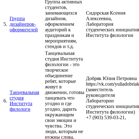
Группа активных
студентов,
занимающихся
Сидорская Ксения
Группа
дизайном,
Алексеевна,
5.
дизайнеров-
оформлением
Лаборатория
оформителей
аудиторий к
студенческих инициати
праздникам и
Института филологии
мероприятиям,
стендов и т.д.
Танцевальная
студия Института
филологии - это
творческое
объединение
Добряк Юлия Петровна
ребят, которые
https://vk.com/yuliadobria
живут в
(заместитель
Танцевальная
движении, готовы
руководителя
студия
танцевать что
6.
Лаборатории
Института
угодно и где
студенческих инициати
филологи
угодно, дарить
Института филологии)
окружающим
+7 (903) 539-03-21,
свои эмоции и
чувства. Это
люди, которым не
нужны слова,