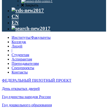
Закрыть
CN
EN
Институты/Факультеты
Колледж
Лицей
|
Студентам
Аспирантам
Преподавателям
Спецпроекты
Контакты
ФЕДЕРАЛЬНЫЙ ПИЛОТНЫЙ ПРОЕКТ
День открытых дверей
Год единства народов России
Год дошкольного образования