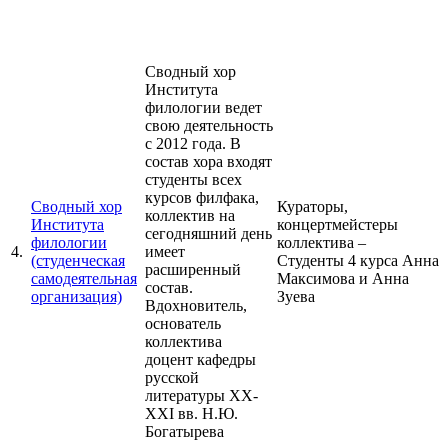
Сводный хор
Института
филологии ведет
свою деятельность
с 2012 года. В
состав хора входят
студенты всех
курсов филфака,
Сводный хор
Кураторы,
коллектив на
Института
концертмейстеры
сегодняшний день
филологии
коллектива –
4.
имеет
(студенческая
Студенты 4 курса Анна
расширенный
самодеятельная
Максимова и Анна
состав.
организация)
Зуева
Вдохновитель,
основатель
коллектива
доцент кафедры
русской
литературы XX-
XXI вв. Н.Ю.
Богатырева