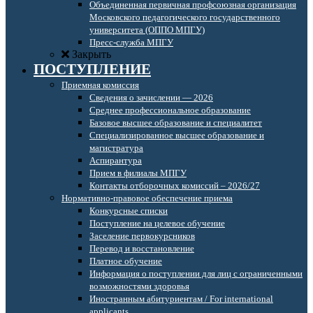
Объединенная первичная профсоюзная организация
Московского педагогического государственного
университета (ОППО МПГУ)
Пресс-служба МПГУ
Закрыть
ПОСТУПЛЕНИЕ
Приемная комиссия
Сведения о зачислении — 2026
Среднее профессиональное образование
Базовое высшее образование и специалитет
Специализированное высшее образование и
магистратура
Аспирантура
Прием в филиалы МПГУ
Контакты отборочных комиссий – 2026/27
Нормативно-правовое обеспечение приема
Конкурсные списки
Поступление на целевое обучение
Заселение первокурсников
Перевод и восстановление
Платное обучение
Информация о поступлении для лиц с ограниченными
возможностями здоровья
Иностранным абитуриентам / For international
applicants