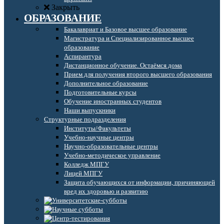
Закрыть
ОБРАЗОВАНИЕ
Бакалавриат и Базовое высшее образование
Магистратура и Специализированное высшее
образование
Аспирантура
Дистанционное обучение. Остаёмся дома
Прием для получения второго высшего образования
Дополнительное образование
Подготовительные курсы
Обучение иностранных студентов
Наши выпускники
Структурные подразделения
Институты/Факультеты
Учебно-научные центры
Научно-образовательные центры
Учебно-методическое управление
Колледж МПГУ
Лицей МПГУ
Защита обучающихся от информации, причиняющей
вред их здоровью и развитию