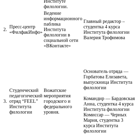
Институте
филологии.
Ведение
информационного
Главный редактор –
паблика
Пресс-центр
студентка 4 курса
2.
Института
«ФилфакИнфо»
Института филологии
филологии в
Валерия Трофимова
социальной сети
«ВКонтакте»
Основатель отряда —
Горбатова Елизавета,
выпускница Института
филологии
Студенческий
Вожатские
педагогический
мероприятия
Командир — Бардовская
3.
отряд “FEEL”
городского и
Анна, студентка 4 курса
Института
федерального
Института филологии
филологии
уровня.
Комиссар — Черных
Мария, студентка 3
курса Института
филологии