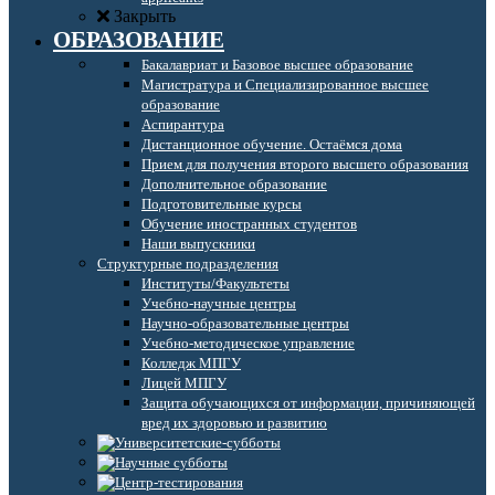
Закрыть
ОБРАЗОВАНИЕ
Бакалавриат и Базовое высшее образование
Магистратура и Специализированное высшее
образование
Аспирантура
Дистанционное обучение. Остаёмся дома
Прием для получения второго высшего образования
Дополнительное образование
Подготовительные курсы
Обучение иностранных студентов
Наши выпускники
Структурные подразделения
Институты/Факультеты
Учебно-научные центры
Научно-образовательные центры
Учебно-методическое управление
Колледж МПГУ
Лицей МПГУ
Защита обучающихся от информации, причиняющей
вред их здоровью и развитию