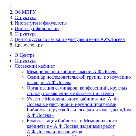
Об МПГУ
Структура
Институты и факультеты
Институт филологии
Структура
Центр русского языка и культуры имени А.Ф.Лосева
Древослов.ру
О Центре
Структура
Лосевский кабинет
Мемориальный кабинет имени А.Ф.Лосева
Семинар исследовательской группы по изучению
наследия А.Ф.Лосева
Организация семинаров, конференций, круглых
столов, посвященных юбилеям писателей
Участие Мемориального кабинета им. А. Ф.
Лосева в культурной и научной программе
Библиотеки русской философии и культуры «Дом
А.Ф.Лосева»
Комплектация библиотеки Мемориального
кабинета им.А.Ф.Лосева изданиями работ
А.Ф.Лосева и лосевоведов