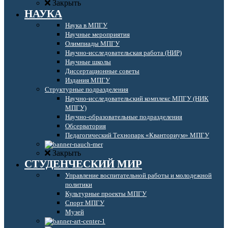
Закрыть
НАУКА
Наука в МПГУ
Научные мероприятия
Олимпиады МПГУ
Научно-исследовательская работа (НИР)
Научные школы
Диссертационные советы
Издания МПГУ
Структурные подразделения
Научно-исследовательский комплекс МПГУ (НИК
МПГУ)
Научно-образовательные подразделения
Обсерватория
Педагогический Технопарк «Кванториум» МПГУ
Закрыть
СТУДЕНЧЕСКИЙ МИР
Управление воспитательной работы и молодежной
политики
Культурные проекты МПГУ
Спорт МПГУ
Музей