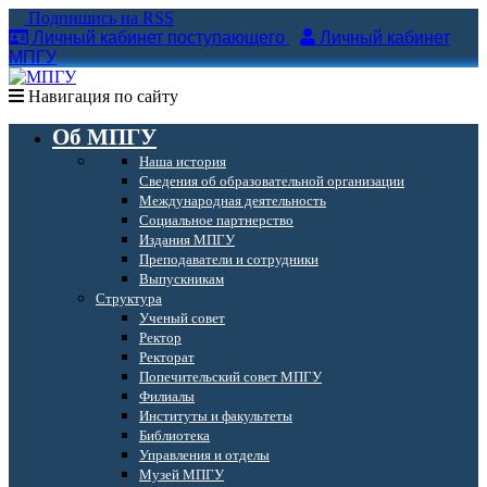
Подпишись на RSS
Личный кабинет поступающего
Личный кабинет
МПГУ
Навигация по сайту
Об МПГУ
Наша история
Сведения об образовательной организации
Международная деятельность
Социальное партнерство
Издания МПГУ
Преподаватели и сотрудники
Выпускникам
Структура
Ученый совет
Ректор
Ректорат
Попечительский совет МПГУ
Филиалы
Институты и факультеты
Библиотека
Управления и отделы
Музей МПГУ