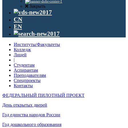
Закрыть
CN
EN
Институты/Факультеты
Колледж
Лицей
|
Студентам
Аспирантам
Преподавателям
Спецпроекты
Контакты
ФЕДЕРАЛЬНЫЙ ПИЛОТНЫЙ ПРОЕКТ
День открытых дверей
Год единства народов России
Год дошкольного образования