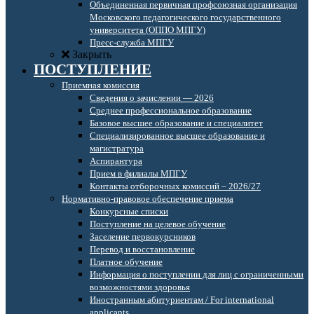
Объединенная первичная профсоюзная организация
Московского педагогического государственного
университета (ОППО МПГУ)
Пресс-служба МПГУ
Закрыть
ПОСТУПЛЕНИЕ
Приемная комиссия
Сведения о зачислении — 2026
Среднее профессиональное образование
Базовое высшее образование и специалитет
Специализированное высшее образование и
магистратура
Аспирантура
Прием в филиалы МПГУ
Контакты отборочных комиссий – 2026/27
Нормативно-правовое обеспечение приема
Конкурсные списки
Поступление на целевое обучение
Заселение первокурсников
Перевод и восстановление
Платное обучение
Информация о поступлении для лиц с ограниченными
возможностями здоровья
Иностранным абитуриентам / For international
applicants