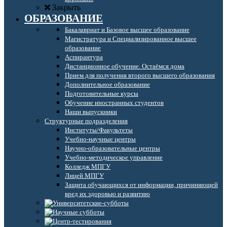
Закрыть
ОБРАЗОВАНИЕ
Бакалавриат и Базовое высшее образование
Магистратура и Специализированное высшее
образование
Аспирантура
Дистанционное обучение. Остаёмся дома
Прием для получения второго высшего образования
Дополнительное образование
Подготовительные курсы
Обучение иностранных студентов
Наши выпускники
Структурные подразделения
Институты/Факультеты
Учебно-научные центры
Научно-образовательные центры
Учебно-методическое управление
Колледж МПГУ
Лицей МПГУ
Защита обучающихся от информации, причиняющей
вред их здоровью и развитию