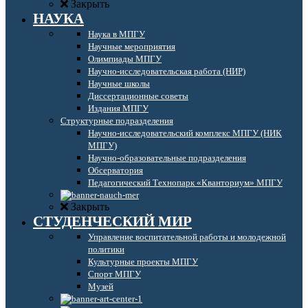
Закрыть
НАУКА
Наука в МПГУ
Научные мероприятия
Олимпиады МПГУ
Научно-исследовательская работа (НИР)
Научные школы
Диссертационные советы
Издания МПГУ
Структурные подразделения
Научно-исследовательский комплекс МПГУ (НИК
МПГУ)
Научно-образовательные подразделения
Обсерватория
Педагогический Технопарк «Кванториум» МПГУ
Закрыть
СТУДЕНЧЕСКИЙ МИР
Управление воспитательной работы и молодежной
политики
Культурные проекты МПГУ
Спорт МПГУ
Музей