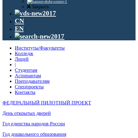
Закрыть
CN
EN
Институты/Факультеты
Колледж
Лицей
|
Студентам
Аспирантам
Преподавателям
Спецпроекты
Контакты
ФЕДЕРАЛЬНЫЙ ПИЛОТНЫЙ ПРОЕКТ
День открытых дверей
Год единства народов России
Год дошкольного образования