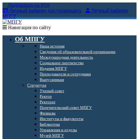
Подпишись на RSS
Личный кабинет поступающего
Личный кабинет
МПГУ
Навигация по сайту
Об МПГУ
Наша история
Сведения об образовательной организации
Международная деятельность
Социальное партнерство
Издания МПГУ
Преподаватели и сотрудники
Выпускникам
Структура
Ученый совет
Ректор
Ректорат
Попечительский совет МПГУ
Филиалы
Институты и факультеты
Библиотека
Управления и отделы
Музей МПГУ