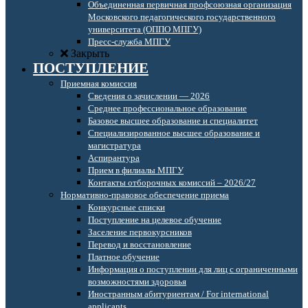
Объединенная первичная профсоюзная организация
Московского педагогического государственного
университета (ОППО МПГУ)
Пресс-служба МПГУ
Закрыть
ПОСТУПЛЕНИЕ
Приемная комиссия
Сведения о зачислении — 2026
Среднее профессиональное образование
Базовое высшее образование и специалитет
Специализированное высшее образование и
магистратура
Аспирантура
Прием в филиалы МПГУ
Контакты отборочных комиссий – 2026/27
Нормативно-правовое обеспечение приема
Конкурсные списки
Поступление на целевое обучение
Заселение первокурсников
Перевод и восстановление
Платное обучение
Информация о поступлении для лиц с ограниченными
возможностями здоровья
Иностранным абитуриентам / For international
applicants