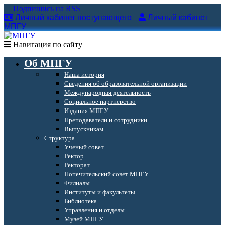
Подпишись на RSS
Личный кабинет поступающего
Личный кабинет
МПГУ
Навигация по сайту
Об МПГУ
Наша история
Сведения об образовательной организации
Международная деятельность
Социальное партнерство
Издания МПГУ
Преподаватели и сотрудники
Выпускникам
Структура
Ученый совет
Ректор
Ректорат
Попечительский совет МПГУ
Филиалы
Институты и факультеты
Библиотека
Управления и отделы
Музей МПГУ