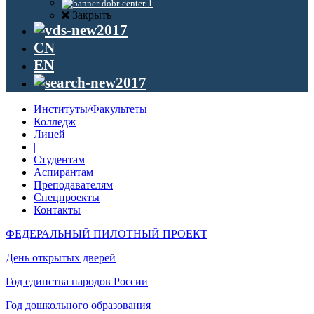
Закрыть
CN
EN
Институты/Факультеты
Колледж
Лицей
|
Студентам
Аспирантам
Преподавателям
Спецпроекты
Контакты
ФЕДЕРАЛЬНЫЙ ПИЛОТНЫЙ ПРОЕКТ
День открытых дверей
Год единства народов России
Год дошкольного образования