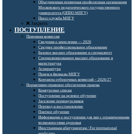
Объединенная первичная профсоюзная организация
Московского педагогического государственного
университета (ОППО МПГУ)
Пресс-служба МПГУ
Закрыть
ПОСТУПЛЕНИЕ
Приемная комиссия
Сведения о зачислении — 2026
Среднее профессиональное образование
Базовое высшее образование и специалитет
Специализированное высшее образование и
магистратура
Аспирантура
Прием в филиалы МПГУ
Контакты отборочных комиссий – 2026/27
Нормативно-правовое обеспечение приема
Конкурсные списки
Поступление на целевое обучение
Заселение первокурсников
Перевод и восстановление
Платное обучение
Информация о поступлении для лиц с ограниченными
возможностями здоровья
Иностранным абитуриентам / For international
applicants