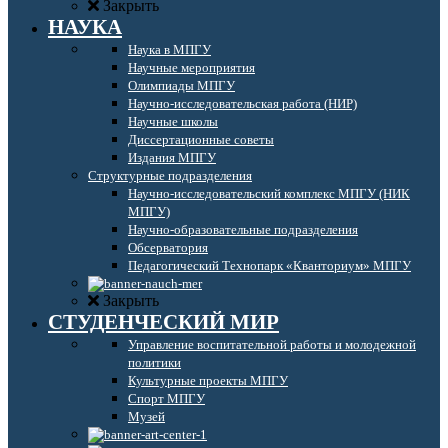
Закрыть
НАУКА
Наука в МПГУ
Научные мероприятия
Олимпиады МПГУ
Научно-исследовательская работа (НИР)
Научные школы
Диссертационные советы
Издания МПГУ
Структурные подразделения
Научно-исследовательский комплекс МПГУ (НИК
МПГУ)
Научно-образовательные подразделения
Обсерватория
Педагогический Технопарк «Кванториум» МПГУ
Закрыть
СТУДЕНЧЕСКИЙ МИР
Управление воспитательной работы и молодежной
политики
Культурные проекты МПГУ
Спорт МПГУ
Музей