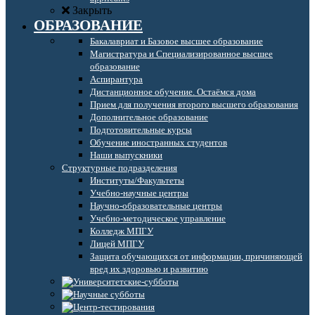
Закрыть
ОБРАЗОВАНИЕ
Бакалавриат и Базовое высшее образование
Магистратура и Специализированное высшее
образование
Аспирантура
Дистанционное обучение. Остаёмся дома
Прием для получения второго высшего образования
Дополнительное образование
Подготовительные курсы
Обучение иностранных студентов
Наши выпускники
Структурные подразделения
Институты/Факультеты
Учебно-научные центры
Научно-образовательные центры
Учебно-методическое управление
Колледж МПГУ
Лицей МПГУ
Защита обучающихся от информации, причиняющей
вред их здоровью и развитию