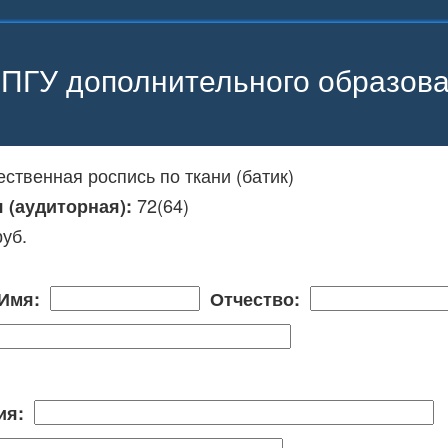
ПГУ дополнительного образов
ственная роспись по ткани (батик)
72(64)
я (аудиторная):
руб.
Имя:
Отчество:
ция: