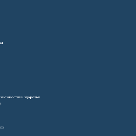
ра
озможностями здоровья
s
ние