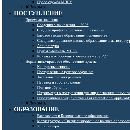
Пресс-служба МПГУ
Закрыть
ПОСТУПЛЕНИЕ
Приемная комиссия
Сведения о зачислении — 2026
Среднее профессиональное образование
Базовое высшее образование и специалитет
Специализированное высшее образование и магистрату
Аспирантура
Прием в филиалы МПГУ
Контакты отборочных комиссий – 2026/27
Нормативно-правовое обеспечение приема
Конкурсные списки
Поступление на целевое обучение
Заселение первокурсников
Перевод и восстановление
Платное обучение
Информация о поступлении для лиц с ограниченными в
Иностранным абитуриентам / For international applicant
Закрыть
ОБРАЗОВАНИЕ
Бакалавриат и Базовое высшее образование
Магистратура и Специализированное высшее образова
Аспирантура