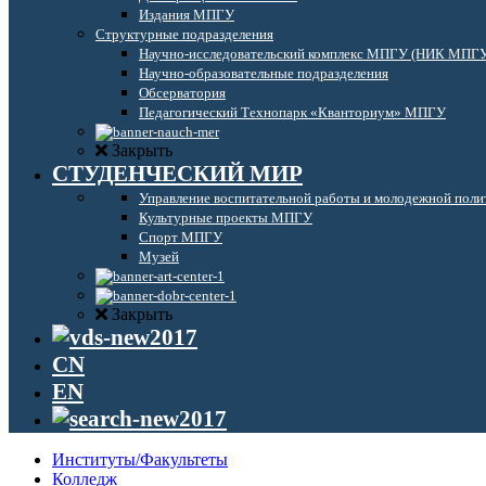
Издания МПГУ
Структурные подразделения
Научно-исследовательский комплекс МПГУ (НИК МПГ
Научно-образовательные подразделения
Обсерватория
Педагогический Технопарк «Кванториум» МПГУ
Закрыть
СТУДЕНЧЕСКИЙ МИР
Управление воспитательной работы и молодежной поли
Культурные проекты МПГУ
Спорт МПГУ
Музей
Закрыть
CN
EN
Институты/Факультеты
Колледж