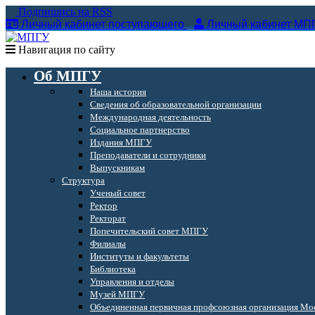
Подпишись на RSS
Личный кабинет поступающего
Личный кабинет МП
Навигация по сайту
Об МПГУ
Наша история
Сведения об образовательной организации
Международная деятельность
Социальное партнерство
Издания МПГУ
Преподаватели и сотрудники
Выпускникам
Структура
Ученый совет
Ректор
Ректорат
Попечительский совет МПГУ
Филиалы
Институты и факультеты
Библиотека
Управления и отделы
Музей МПГУ
Объединенная первичная профсоюзная организация Мос