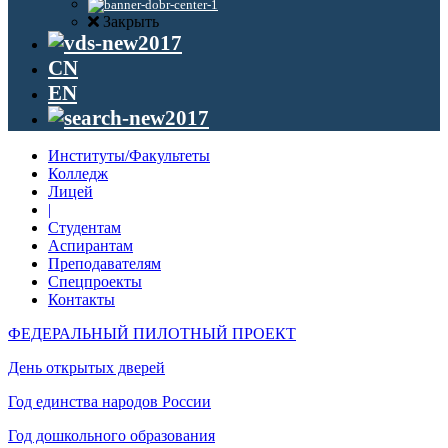
Закрыть
CN
EN
Институты/Факультеты
Колледж
Лицей
|
Студентам
Аспирантам
Преподавателям
Спецпроекты
Контакты
ФЕДЕРАЛЬНЫЙ ПИЛОТНЫЙ ПРОЕКТ
День открытых дверей
Год единства народов России
Год дошкольного образования