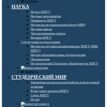
Закрыть
НАУКА
Наука в МПГУ
Научные мероприятия
Олимпиады МПГУ
Научно-исследовательская работа (НИР)
Научные школы
Диссертационные советы
Издания МПГУ
Структурные подразделения
Научно-исследовательский комплекс МПГУ (НИК
МПГУ)
Научно-образовательные подразделения
Обсерватория
Педагогический Технопарк «Кванториум» МПГУ
Закрыть
СТУДЕНЧЕСКИЙ МИР
Управление воспитательной работы и молодежной
политики
Культурные проекты МПГУ
Спорт МПГУ
Музей