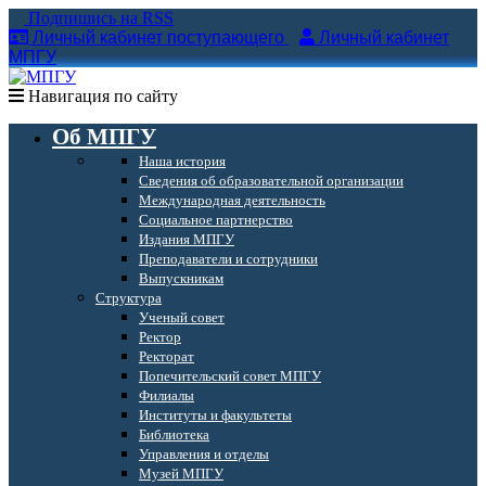
Подпишись на RSS
Личный кабинет поступающего
Личный кабинет
МПГУ
Навигация по сайту
Об МПГУ
Наша история
Сведения об образовательной организации
Международная деятельность
Социальное партнерство
Издания МПГУ
Преподаватели и сотрудники
Выпускникам
Структура
Ученый совет
Ректор
Ректорат
Попечительский совет МПГУ
Филиалы
Институты и факультеты
Библиотека
Управления и отделы
Музей МПГУ