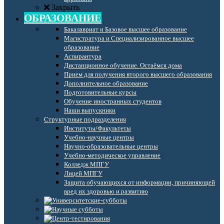
Закрыть
ОБРАЗОВАНИЕ
Бакалавриат и Базовое высшее образование
Магистратура и Специализированное высшее
образование
Аспирантура
Дистанционное обучение. Остаёмся дома
Прием для получения второго высшего образования
Дополнительное образование
Подготовительные курсы
Обучение иностранных студентов
Наши выпускники
Структурные подразделения
Институты/Факультеты
Учебно-научные центры
Научно-образовательные центры
Учебно-методическое управление
Колледж МПГУ
Лицей МПГУ
Защита обучающихся от информации, причиняющей
вред их здоровью и развитию