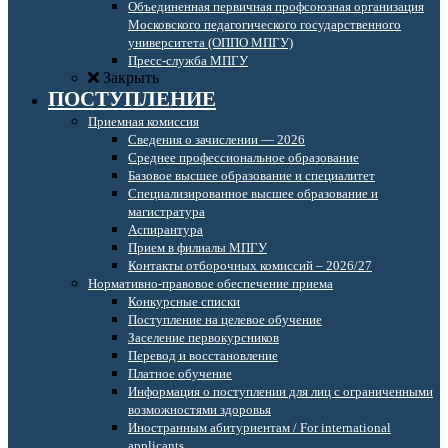
Объединенная первичная профсоюзная организация
Московского педагогического государственного
университета (ОППО МПГУ)
Пресс-служба МПГУ
Закрыть
ПОСТУПЛЕНИЕ
Приемная комиссия
Сведения о зачислении — 2026
Среднее профессиональное образование
Базовое высшее образование и специалитет
Специализированное высшее образование и
магистратура
Аспирантура
Прием в филиалы МПГУ
Контакты отборочных комиссий – 2026/27
Нормативно-правовое обеспечение приема
Конкурсные списки
Поступление на целевое обучение
Заселение первокурсников
Перевод и восстановление
Платное обучение
Информация о поступлении для лиц с ограниченными
возможностями здоровья
Иностранным абитуриентам / For international
applicants