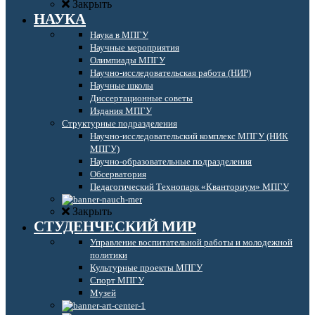
Закрыть
НАУКА
Наука в МПГУ
Научные мероприятия
Олимпиады МПГУ
Научно-исследовательская работа (НИР)
Научные школы
Диссертационные советы
Издания МПГУ
Структурные подразделения
Научно-исследовательский комплекс МПГУ (НИК
МПГУ)
Научно-образовательные подразделения
Обсерватория
Педагогический Технопарк «Кванториум» МПГУ
Закрыть
СТУДЕНЧЕСКИЙ МИР
Управление воспитательной работы и молодежной
политики
Культурные проекты МПГУ
Спорт МПГУ
Музей