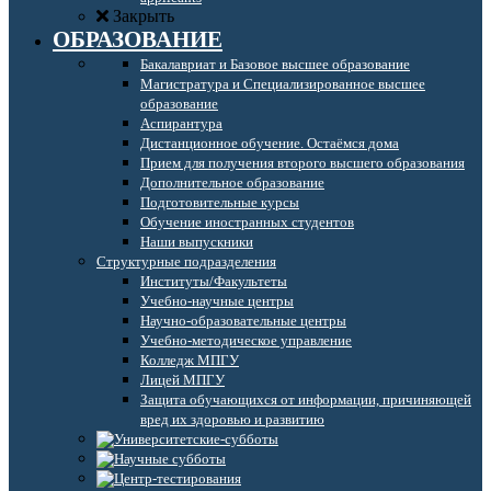
Закрыть
ОБРАЗОВАНИЕ
Бакалавриат и Базовое высшее образование
Магистратура и Специализированное высшее
образование
Аспирантура
Дистанционное обучение. Остаёмся дома
Прием для получения второго высшего образования
Дополнительное образование
Подготовительные курсы
Обучение иностранных студентов
Наши выпускники
Структурные подразделения
Институты/Факультеты
Учебно-научные центры
Научно-образовательные центры
Учебно-методическое управление
Колледж МПГУ
Лицей МПГУ
Защита обучающихся от информации, причиняющей
вред их здоровью и развитию