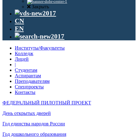
Закрыть
CN
EN
Институты/Факультеты
Колледж
Лицей
|
Студентам
Аспирантам
Преподавателям
Спецпроекты
Контакты
ФЕДЕРАЛЬНЫЙ ПИЛОТНЫЙ ПРОЕКТ
День открытых дверей
Год единства народов России
Год дошкольного образования