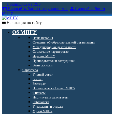
Подпишись на RSS
Личный кабинет поступающего
Личный кабинет
МПГУ
Навигация по сайту
Об МПГУ
Наша история
Сведения об образовательной организации
Международная деятельность
Социальное партнерство
Издания МПГУ
Преподаватели и сотрудники
Выпускникам
Структура
Ученый совет
Ректор
Ректорат
Попечительский совет МПГУ
Филиалы
Институты и факультеты
Библиотека
Управления и отделы
Музей МПГУ