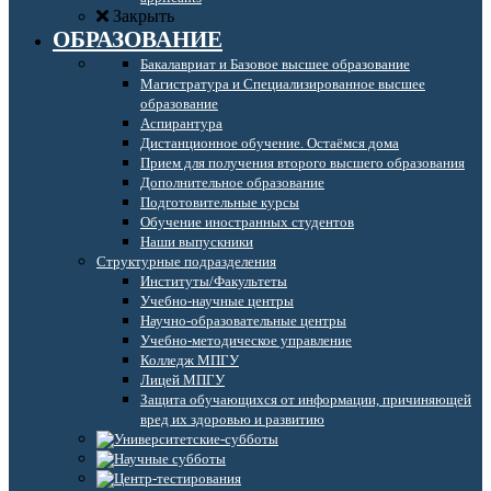
Закрыть
ОБРАЗОВАНИЕ
Бакалавриат и Базовое высшее образование
Магистратура и Специализированное высшее
образование
Аспирантура
Дистанционное обучение. Остаёмся дома
Прием для получения второго высшего образования
Дополнительное образование
Подготовительные курсы
Обучение иностранных студентов
Наши выпускники
Структурные подразделения
Институты/Факультеты
Учебно-научные центры
Научно-образовательные центры
Учебно-методическое управление
Колледж МПГУ
Лицей МПГУ
Защита обучающихся от информации, причиняющей
вред их здоровью и развитию