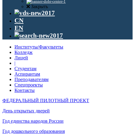
Закрыть
CN
EN
Институты/Факультеты
Колледж
Лицей
|
Студентам
Аспирантам
Преподавателям
Спецпроекты
Контакты
ФЕДЕРАЛЬНЫЙ ПИЛОТНЫЙ ПРОЕКТ
День открытых дверей
Год единства народов России
Год дошкольного образования