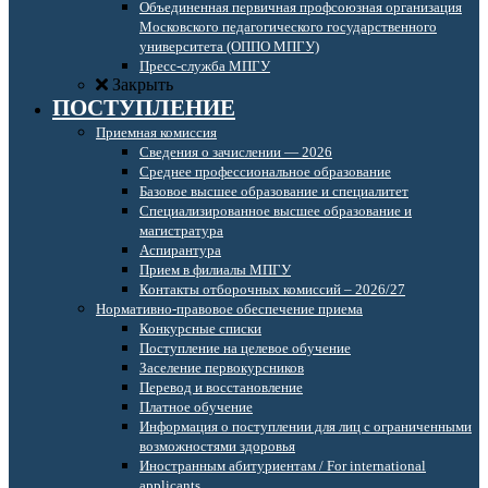
Объединенная первичная профсоюзная организация
Московского педагогического государственного
университета (ОППО МПГУ)
Пресс-служба МПГУ
Закрыть
ПОСТУПЛЕНИЕ
Приемная комиссия
Сведения о зачислении — 2026
Среднее профессиональное образование
Базовое высшее образование и специалитет
Специализированное высшее образование и
магистратура
Аспирантура
Прием в филиалы МПГУ
Контакты отборочных комиссий – 2026/27
Нормативно-правовое обеспечение приема
Конкурсные списки
Поступление на целевое обучение
Заселение первокурсников
Перевод и восстановление
Платное обучение
Информация о поступлении для лиц с ограниченными
возможностями здоровья
Иностранным абитуриентам / For international
applicants