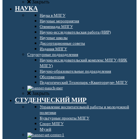
Закрыть
НАУКА
Наука в МПГУ
Научные мероприятия
Олимпиады МПГУ
Научно-исследовательская работа (НИР)
Научные школы
Диссертационные советы
Издания МПГУ
Структурные подразделения
Научно-исследовательский комплекс МПГУ (НИК
МПГУ)
Научно-образовательные подразделения
Обсерватория
Педагогический Технопарк «Кванториум» МПГУ
Закрыть
СТУДЕНЧЕСКИЙ МИР
Управление воспитательной работы и молодежной
политики
Культурные проекты МПГУ
Спорт МПГУ
Музей