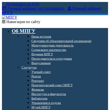
Подпишись на RSS
Личный кабинет поступающего
Личный кабинет
МПГУ
Навигация по сайту
Об МПГУ
Наша история
Сведения об образовательной организации
Международная деятельность
Социальное партнерство
Издания МПГУ
Преподаватели и сотрудники
Выпускникам
Структура
Ученый совет
Ректор
Ректорат
Попечительский совет МПГУ
Филиалы
Институты и факультеты
Библиотека
Управления и отделы
Музей МПГУ