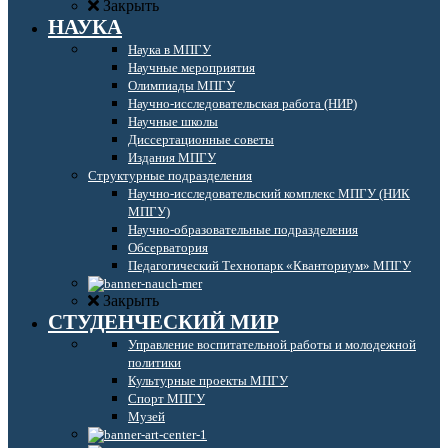
Закрыть
НАУКА
Наука в МПГУ
Научные мероприятия
Олимпиады МПГУ
Научно-исследовательская работа (НИР)
Научные школы
Диссертационные советы
Издания МПГУ
Структурные подразделения
Научно-исследовательский комплекс МПГУ (НИК
МПГУ)
Научно-образовательные подразделения
Обсерватория
Педагогический Технопарк «Кванториум» МПГУ
Закрыть
СТУДЕНЧЕСКИЙ МИР
Управление воспитательной работы и молодежной
политики
Культурные проекты МПГУ
Спорт МПГУ
Музей