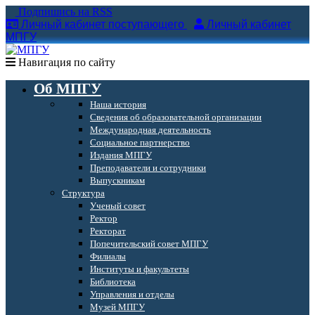
Подпишись на RSS
Личный кабинет поступающего
Личный кабинет
МПГУ
Навигация по сайту
Об МПГУ
Наша история
Сведения об образовательной организации
Международная деятельность
Социальное партнерство
Издания МПГУ
Преподаватели и сотрудники
Выпускникам
Структура
Ученый совет
Ректор
Ректорат
Попечительский совет МПГУ
Филиалы
Институты и факультеты
Библиотека
Управления и отделы
Музей МПГУ