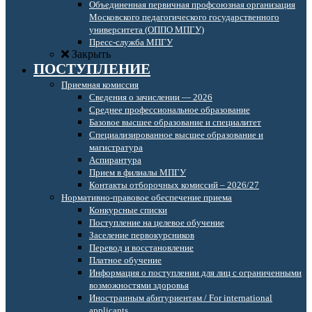
Объединенная первичная профсоюзная организация
Московского педагогического государственного
университета (ОППО МПГУ)
Пресс-служба МПГУ
Закрыть
ПОСТУПЛЕНИЕ
Приемная комиссия
Сведения о зачислении — 2026
Среднее профессиональное образование
Базовое высшее образование и специалитет
Специализированное высшее образование и
магистратура
Аспирантура
Прием в филиалы МПГУ
Контакты отборочных комиссий – 2026/27
Нормативно-правовое обеспечение приема
Конкурсные списки
Поступление на целевое обучение
Заселение первокурсников
Перевод и восстановление
Платное обучение
Информация о поступлении для лиц с ограниченными
возможностями здоровья
Иностранным абитуриентам / For international
applicants