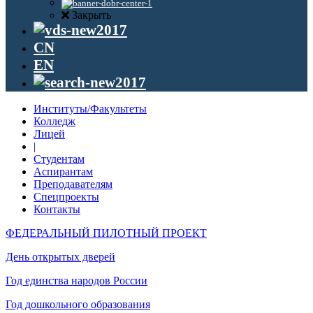
Закрыть
CN
EN
Институты/Факультеты
Колледж
Лицей
|
Студентам
Аспирантам
Преподавателям
Спецпроекты
Контакты
ФЕДЕРАЛЬНЫЙ ПИЛОТНЫЙ ПРОЕКТ
День открытых дверей
Год единства народов России
Год дошкольного образования