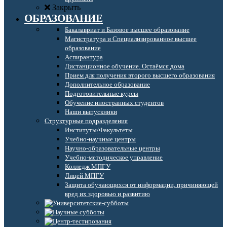
Закрыть
ОБРАЗОВАНИЕ
Бакалавриат и Базовое высшее образование
Магистратура и Специализированное высшее
образование
Аспирантура
Дистанционное обучение. Остаёмся дома
Прием для получения второго высшего образования
Дополнительное образование
Подготовительные курсы
Обучение иностранных студентов
Наши выпускники
Структурные подразделения
Институты/Факультеты
Учебно-научные центры
Научно-образовательные центры
Учебно-методическое управление
Колледж МПГУ
Лицей МПГУ
Защита обучающихся от информации, причиняющей
вред их здоровью и развитию