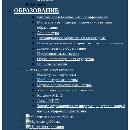
Закрыть
ОБРАЗОВАНИЕ
Бакалавриат и Базовое высшее образование
Магистратура и Специализированное высшее
образование
Аспирантура
Дистанционное обучение. Остаёмся дома
Прием для получения второго высшего образования
Дополнительное образование
Подготовительные курсы
Обучение иностранных студентов
Наши выпускники
Структурные подразделения
Институты/Факультеты
Учебно-научные центры
Научно-образовательные центры
Учебно-методическое управление
Колледж МПГУ
Лицей МПГУ
Защита обучающихся от информации, причиняющей
вред их здоровью и развитию