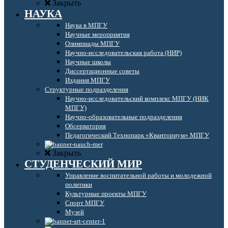
Закрыть
НАУКА
Наука в МПГУ
Научные мероприятия
Олимпиады МПГУ
Научно-исследовательская работа (НИР)
Научные школы
Диссертационные советы
Издания МПГУ
Структурные подразделения
Научно-исследовательский комплекс МПГУ (НИК
МПГУ)
Научно-образовательные подразделения
Обсерватория
Педагогический Технопарк «Кванториум» МПГУ
Закрыть
СТУДЕНЧЕСКИЙ МИР
Управление воспитательной работы и молодежной
политики
Культурные проекты МПГУ
Спорт МПГУ
Музей