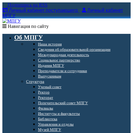
Подпишись на RSS
Личный кабинет поступающего
Личный кабинет
МПГУ
Навигация по сайту
Об МПГУ
Наша история
Сведения об образовательной организации
Международная деятельность
Социальное партнерство
Издания МПГУ
Преподаватели и сотрудники
Выпускникам
Структура
Ученый совет
Ректор
Ректорат
Попечительский совет МПГУ
Филиалы
Институты и факультеты
Библиотека
Управления и отделы
Музей МПГУ