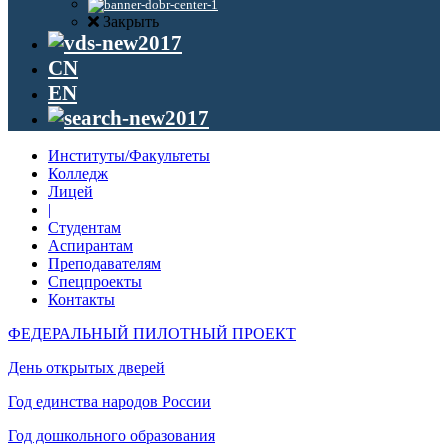
Закрыть
CN
EN
Институты/Факультеты
Колледж
Лицей
|
Студентам
Аспирантам
Преподавателям
Спецпроекты
Контакты
ФЕДЕРАЛЬНЫЙ ПИЛОТНЫЙ ПРОЕКТ
День открытых дверей
Год единства народов России
Год дошкольного образования