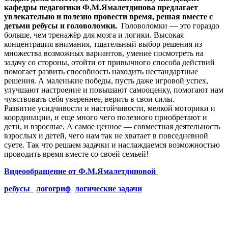
кафедры педагогики Ф.М.Ямалетдинова предлагает
увлекательно и полезно провести время, решая вместе с
детьми ребусы и головоломки.
Головоломки — это гораздо
больше, чем тренажёр для мозга и логики. В
ысокая
концентрация внимания, тщательный выбор решения из
множества возможных вариантов, умение посмотреть на
задачу со стороны, отойти от привычного способа действий
помогает развить способность находить нестандартные
решения. А
маленькие победы, пусть даже
игровой успех,
улучшают настроение и повышают самооценку, помогают нам
чувствовать себя увереннее, верить в свои силы.
Развитие
усидчивости и настойчивости, м
елкой моторики и
координации, и еще много чего полезного приобретают и
дети, и взрослые. А самое ценное — совместная деятельность
взрослых и детей, чего нам так не хватает в повседневной
суете. Так что решаем задачки и наслаждаемся возможностью
проводить время вместе со своей семьей!
Видеообращение от Ф.М.Ямалетдиновой
ребусы
логогриф
логические задачи