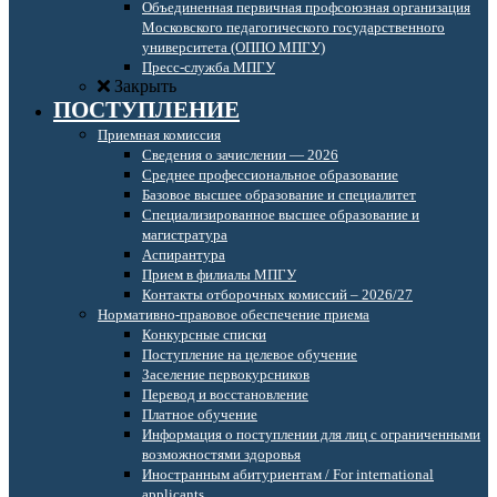
Объединенная первичная профсоюзная организация
Московского педагогического государственного
университета (ОППО МПГУ)
Пресс-служба МПГУ
Закрыть
ПОСТУПЛЕНИЕ
Приемная комиссия
Сведения о зачислении — 2026
Среднее профессиональное образование
Базовое высшее образование и специалитет
Специализированное высшее образование и
магистратура
Аспирантура
Прием в филиалы МПГУ
Контакты отборочных комиссий – 2026/27
Нормативно-правовое обеспечение приема
Конкурсные списки
Поступление на целевое обучение
Заселение первокурсников
Перевод и восстановление
Платное обучение
Информация о поступлении для лиц с ограниченными
возможностями здоровья
Иностранным абитуриентам / For international
applicants