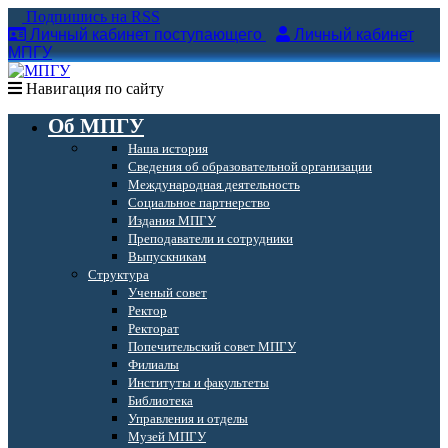
Подпишись на RSS
Личный кабинет поступающего
Личный кабинет
МПГУ
Навигация по сайту
Об МПГУ
Наша история
Сведения об образовательной организации
Международная деятельность
Социальное партнерство
Издания МПГУ
Преподаватели и сотрудники
Выпускникам
Структура
Ученый совет
Ректор
Ректорат
Попечительский совет МПГУ
Филиалы
Институты и факультеты
Библиотека
Управления и отделы
Музей МПГУ