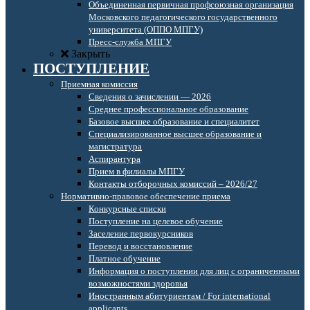
Объединенная первичная профсоюзная организация
Московского педагогического государственного
университета (ОППО МПГУ)
Пресс-служба МПГУ
Закрыть
ПОСТУПЛЕНИЕ
Приемная комиссия
Сведения о зачислении — 2026
Среднее профессиональное образование
Базовое высшее образование и специалитет
Специализированное высшее образование и
магистратура
Аспирантура
Прием в филиалы МПГУ
Контакты отборочных комиссий – 2026/27
Нормативно-правовое обеспечение приема
Конкурсные списки
Поступление на целевое обучение
Заселение первокурсников
Перевод и восстановление
Платное обучение
Информация о поступлении для лиц с ограниченными
возможностями здоровья
Иностранным абитуриентам / For international
applicants