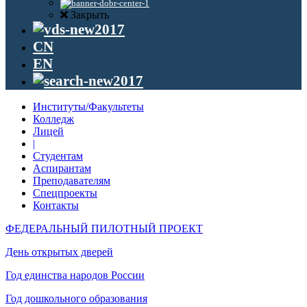
Закрыть
CN
EN
Институты/Факультеты
Колледж
Лицей
|
Студентам
Аспирантам
Преподавателям
Спецпроекты
Контакты
ФЕДЕРАЛЬНЫЙ ПИЛОТНЫЙ ПРОЕКТ
День открытых дверей
Год единства народов России
Год дошкольного образования