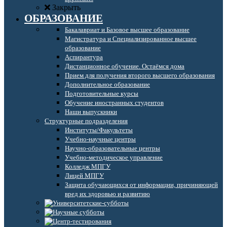
Закрыть
ОБРАЗОВАНИЕ
Бакалавриат и Базовое высшее образование
Магистратура и Специализированное высшее
образование
Аспирантура
Дистанционное обучение. Остаёмся дома
Прием для получения второго высшего образования
Дополнительное образование
Подготовительные курсы
Обучение иностранных студентов
Наши выпускники
Структурные подразделения
Институты/Факультеты
Учебно-научные центры
Научно-образовательные центры
Учебно-методическое управление
Колледж МПГУ
Лицей МПГУ
Защита обучающихся от информации, причиняющей
вред их здоровью и развитию