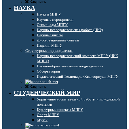
Закрыть
НАУКА
Наука в МПГУ
Научные мероприятия
Олимпиады МПГУ
Научно-исследовательская работа (НИР)
Научные школы
Диссертационные советы
Издания МПГУ
Структурные подразделения
Научно-исследовательский комплекс МПГУ (НИК
МПГУ)
Научно-образовательные подразделения
Обсерватория
Педагогический Технопарк «Кванториум» МПГУ
Закрыть
СТУДЕНЧЕСКИЙ МИР
Управление воспитательной работы и молодежной
политики
Культурные проекты МПГУ
Спорт МПГУ
Музей