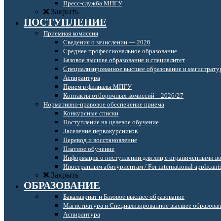
Пресс-служба МПГУ
Закрыть
ПОСТУПЛЕНИЕ
Приемная комиссия
Сведения о зачислении — 2026
Среднее профессиональное образование
Базовое высшее образование и специалитет
Специализированное высшее образование и магистрату
Аспирантура
Прием в филиалы МПГУ
Контакты отборочных комиссий – 2026/27
Нормативно-правовое обеспечение приема
Конкурсные списки
Поступление на целевое обучение
Заселение первокурсников
Перевод и восстановление
Платное обучение
Информация о поступлении для лиц с ограниченными в
Иностранным абитуриентам / For international applicant
Закрыть
ОБРАЗОВАНИЕ
Бакалавриат и Базовое высшее образование
Магистратура и Специализированное высшее образова
Аспирантура