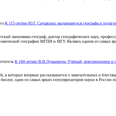
К 115-летию Ю.Г. Саушкина: выдающегося географа и педаго
ий экономико-географ, доктор географических наук, профессор
омической географии МГПИ и МГУ. Являясь одним из самых ярк
К 160-летию В.В.Лункевича: Учёный, революционер и 
 в которых впервые рассказывается о замечательных и блестящ
биолог, один из самых ярких популяризаторов науки в России п