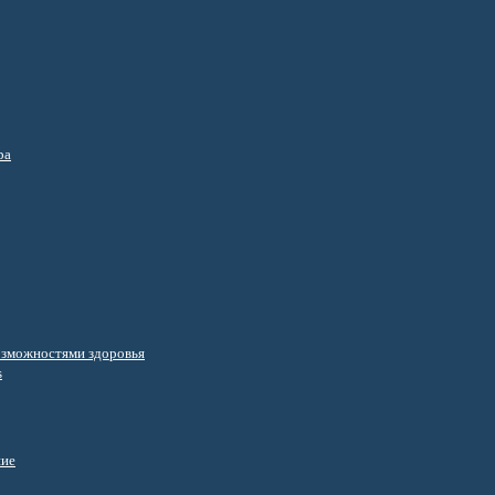
ра
озможностями здоровья
s
ние