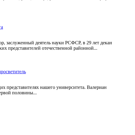
га
, заслуженный деятель науки РСФСР, в 29 лет декан
их представителей отечественной районной...
просветитель
их представителях нашего университета. Валериан
ервой половины...