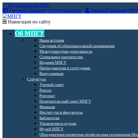
Подпишись на RSS
Личный кабинет поступающего
Личный кабинет МП
Навигация по сайту
Об МПГУ
Наша история
Сведения об образовательной организации
Международная деятельность
Социальное партнерство
Издания МПГУ
Преподаватели и сотрудники
Выпускникам
Структура
Ученый совет
Ректор
Ректорат
Попечительский совет МПГУ
Филиалы
Институты и факультеты
Библиотека
Управления и отделы
Музей МПГУ
Объединенная первичная профсоюзная организация Мос