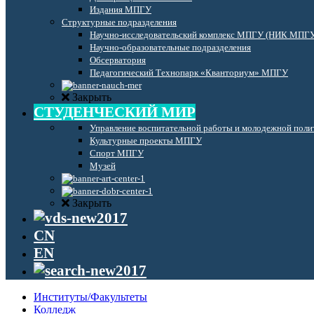
Издания МПГУ
Структурные подразделения
Научно-исследовательский комплекс МПГУ (НИК МПГ
Научно-образовательные подразделения
Обсерватория
Педагогический Технопарк «Кванториум» МПГУ
Закрыть
СТУДЕНЧЕСКИЙ МИР
Управление воспитательной работы и молодежной поли
Культурные проекты МПГУ
Спорт МПГУ
Музей
Закрыть
CN
EN
Институты/Факультеты
Колледж