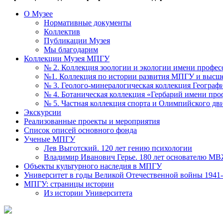
О Музее
Нормативные документы
Коллектив
Публикации Музея
Мы благодарим
Коллекции Музея МПГУ
№ 2. Коллекция зоологии и экологии имени профес
№1. Коллекция по истории развития МПГУ и высше
№ 3. Геолого-минералогическая коллекция Географи
№ 4. Ботаническая коллекция «Гербарий имени пр
№ 5. Частная коллекция спорта и Олимпийского д
Экскурсии
Реализованные проекты и мероприятия
Список описей основного фонда
Ученые МПГУ
Лев Выготский. 120 лет гению психологии
Владимир Иванович Герье. 180 лет основателю М
Объекты культурного наследия в МПГУ
Университет в годы Великой Отечественной войны 1941-1
МПГУ: страницы истории
Из истории Университета