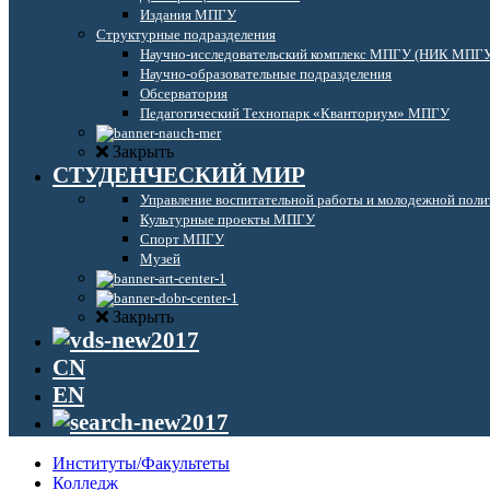
Издания МПГУ
Структурные подразделения
Научно-исследовательский комплекс МПГУ (НИК МПГ
Научно-образовательные подразделения
Обсерватория
Педагогический Технопарк «Кванториум» МПГУ
Закрыть
СТУДЕНЧЕСКИЙ МИР
Управление воспитательной работы и молодежной поли
Культурные проекты МПГУ
Спорт МПГУ
Музей
Закрыть
CN
EN
Институты/Факультеты
Колледж