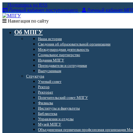
Подпишись на RSS
Личный кабинет поступающего
Личный кабинет МП
Навигация по сайту
Об МПГУ
Наша история
Сведения об образовательной организации
Международная деятельность
Социальное партнерство
Издания МПГУ
Преподаватели и сотрудники
Выпускникам
Структура
Ученый совет
Ректор
Ректорат
Попечительский совет МПГУ
Филиалы
Институты и факультеты
Библиотека
Управления и отделы
Музей МПГУ
Объединенная первичная профсоюзная организация Мос