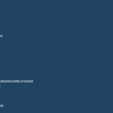
ра
озможностями здоровья
s
ние