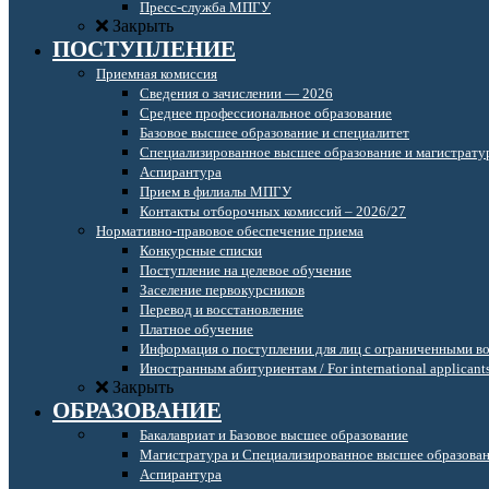
Пресс-служба МПГУ
Закрыть
ПОСТУПЛЕНИЕ
Приемная комиссия
Сведения о зачислении — 2026
Среднее профессиональное образование
Базовое высшее образование и специалитет
Специализированное высшее образование и магистрату
Аспирантура
Прием в филиалы МПГУ
Контакты отборочных комиссий – 2026/27
Нормативно-правовое обеспечение приема
Конкурсные списки
Поступление на целевое обучение
Заселение первокурсников
Перевод и восстановление
Платное обучение
Информация о поступлении для лиц с ограниченными в
Иностранным абитуриентам / For international applicant
Закрыть
ОБРАЗОВАНИЕ
Бакалавриат и Базовое высшее образование
Магистратура и Специализированное высшее образова
Аспирантура