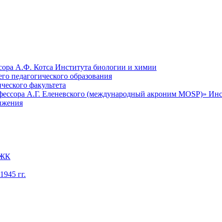
сора А.Ф. Котса Института биологии и химии
го педагогического образования
ческого факультета
офессора А.Г. Еленевского (международный акроним MOSP)» Ин
вижения
ВЖК
945 гг.