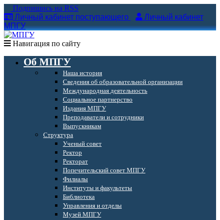
Подпишись на RSS
Личный кабинет поступающего
Личный кабинет
МПГУ
Навигация по сайту
Об МПГУ
Наша история
Сведения об образовательной организации
Международная деятельность
Социальное партнерство
Издания МПГУ
Преподаватели и сотрудники
Выпускникам
Структура
Ученый совет
Ректор
Ректорат
Попечительский совет МПГУ
Филиалы
Институты и факультеты
Библиотека
Управления и отделы
Музей МПГУ