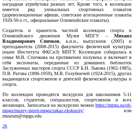
наградная атрибутика разных лет. Кроме того, в коллекции
имеется ряд уникальных спортивных плакатов
(дореволюционные афиши, советские агитационные плакаты
1920-50-х гг., официальные Олимпийские плакаты).
Создатель и хранитель частной коллекции спорта и
Олимпийского движения Музея МПГУ –
Михаил
Владимирович Спичков
, к.и.н., выпускник (2005) и
преподаватель (2008-2015) факультета физической культуры
(ныне Института ФКСиЗ) МПГУ. Коллекция собиралась в
семье М.В. Спичкова на протяжении полувека и включает в
себя экспонаты, переданные из домашних библиотек
Заслуженных мастеров спорта СССР Б.Н. Львова (1902-1985),
П.В. Ратова (1896-1959), М.В. Голубничей (1924-2015), других
выдающихся спортсменов и деятелей физической культуры и
спорта.
По коллекции проводятся экскурсии для школьников 5-11
классов, студентов, специалистов, спортсменов и всех
желающих. Записаться на экскурсию можно
https://mpgu.su/ob-
mpgu/muzey-istorii-mpgu/zakaz-ekskursiy/
или
museum@mpgu.edu
26