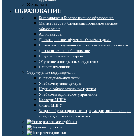
Закрыть
ОБРАЗОВАНИЕ
Бакалавриат и Базовое высшее образование
Магистратура и Специализированное высшее
образование
Аспирантура
Дистанционное обучение. Остаёмся дома
Прием для получения второго высшего образования
Дополнительное образование
Подготовительные курсы
Обучение иностранных студентов
Наши выпускники
Структурные подразделения
Институты/Факультеты
Учебно-научные центры
Научно-образовательные центры
Учебно-методическое управление
Колледж МПГУ
Лицей МПГУ
Защита обучающихся от информации, причиняющей
вред их здоровью и развитию