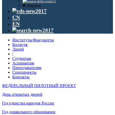
Закрыть
CN
EN
Институты/Факультеты
Колледж
Лицей
|
Студентам
Аспирантам
Преподавателям
Спецпроекты
Контакты
ФЕДЕРАЛЬНЫЙ ПИЛОТНЫЙ ПРОЕКТ
День открытых дверей
Год единства народов России
Год дошкольного образования