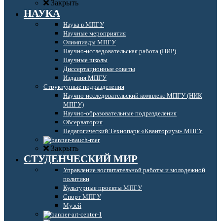
Закрыть
НАУКА
Наука в МПГУ
Научные мероприятия
Олимпиады МПГУ
Научно-исследовательская работа (НИР)
Научные школы
Диссертационные советы
Издания МПГУ
Структурные подразделения
Научно-исследовательский комплекс МПГУ (НИК
МПГУ)
Научно-образовательные подразделения
Обсерватория
Педагогический Технопарк «Кванториум» МПГУ
Закрыть
СТУДЕНЧЕСКИЙ МИР
Управление воспитательной работы и молодежной
политики
Культурные проекты МПГУ
Спорт МПГУ
Музей