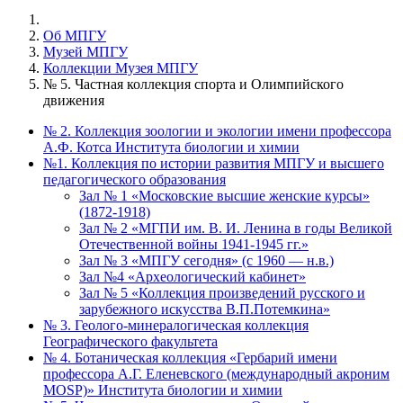
Об МПГУ
Музей МПГУ
Коллекции Музея МПГУ
№ 5. Частная коллекция спорта и Олимпийского
движения
№ 2. Коллекция зоологии и экологии имени профессора
А.Ф. Котса Института биологии и химии
№1. Коллекция по истории развития МПГУ и высшего
педагогического образования
Зал № 1 «Московские высшие женские курсы»
(1872-1918)
Зал № 2 «МГПИ им. В. И. Ленина в годы Великой
Отечественной войны 1941-1945 гг.»
Зал № 3 «МПГУ сегодня» (с 1960 — н.в.)
Зал №4 «Археологический кабинет»
Зал № 5 «Коллекция произведений русского и
зарубежного искусства В.П.Потемкина»
№ 3. Геолого-минералогическая коллекция
Географического факультета
№ 4. Ботаническая коллекция «Гербарий имени
профессора А.Г. Еленевского (международный акроним
MOSP)» Института биологии и химии