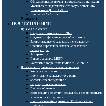
Объединенная первичная профсоюзная организация
Московского педагогического государственного
университета (ОППО МПГУ)
Пресс-служба МПГУ
Закрыть
ПОСТУПЛЕНИЕ
Приемная комиссия
Сведения о зачислении — 2026
Среднее профессиональное образование
Базовое высшее образование и специалитет
Специализированное высшее образование и
магистратура
Аспирантура
Прием в филиалы МПГУ
Контакты отборочных комиссий – 2026/27
Нормативно-правовое обеспечение приема
Конкурсные списки
Поступление на целевое обучение
Заселение первокурсников
Перевод и восстановление
Платное обучение
Информация о поступлении для лиц с ограниченными
возможностями здоровья
Иностранным абитуриентам / For international
applicants