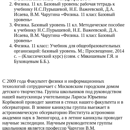
Физика. 11 кл. Базовый уровень: рабочая тетрадь к
учебнику Н.С.Пурышевой, Н.Е. Важеевской, Д.А.
Исаева, В.М. Чаругина «Физика. 11 класс Базовый
уровень»
Физика. Базовый уровень 11 кл. Методическое пособие
к учебнику Н.С.Пурышевой, Н.Е. Важеевской, Д.А.
Исаева, В.М. Чаругина «Физика. 11 класс Базовый
уровень»
Физика. 11 класс: Учебник для общеобразовательных
организаций: базовый уровень. М.; Просвещение, 2014
с. – (Классический курс) (совм. с Мякишевым Г.Я. и
Буховцевым Б.Б.).
С 2009 года Факультет физики и информационных
технологий сотрудничает с Московским городским домом
детского творчества. Группа школьников под руководством
нашей выпускницы учительницы Ларисы Юрьевны
Корбковой проводит занятия в стенах нашего факультета и в
обсерватории. В зимние каникулы группа выезжает в
астрономическую обсерваторию Института астрономии
академии наук в Звенигород, а в летние каникулы проводит
научные экспедиции. Научным руководителем группы
школьников является профессор Чаругин В.М.