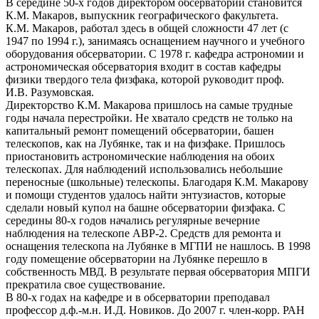
В середине 50-х годов директором обсерватории становится
К.М. Макаров, выпускник географического факультета.
К.М. Макаров, работал здесь в общей сложности 47 лет (с
1947 по 1994 г.), занимаясь оснащением научного и учебного
оборудования обсерватории. С 1978 г. кафедра астрономии и
астрономическая обсерватория входит в состав кафедры
физики твердого тела физфака, которой руководит проф.
И.В. Разумовская.
Директорство К.М. Макарова пришлось на самые трудные
годы начала перестройки. Не хватало средств не только на
капитальный ремонт помещений обсерватории, башен
телескопов, как на Лубянке, так и на физфаке. Пришлось
приостановить астрономические наблюдения на обоих
телескопах. Для наблюдений использовались небольшие
переносные (школьные) телескопы. Благодаря К.М. Макарову
и помощи студентов удалось найти энтузиастов, которые
сделали новый купол на башне обсерватории физфака. С
середины 80-х годов начались регулярные вечерние
наблюдения на телескопе АВР-2. Средств для ремонта и
оснащения телескопа на Лубянке в МГПИ не нашлось. В 1998
году помещение обсерватории на Лубянке перешло в
собственность МВД. В результате первая обсерватория МПГИ
прекратила свое существование.
В 80-х годах на кафедре и в обсерватории преподавал
профессор д.ф.-м.н. И.Д. Новиков. До 2007 г. член-корр. РАН