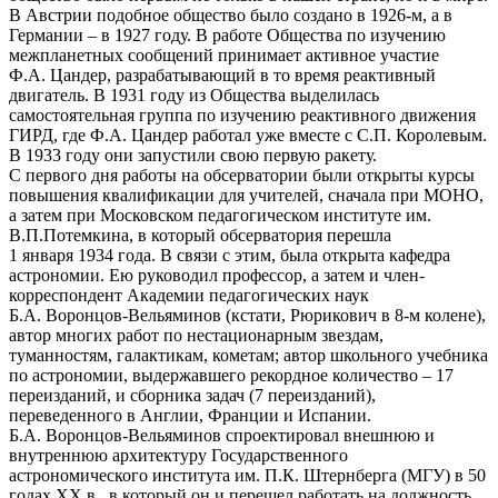
В Австрии подобное общество было создано в 1926-м, а в
Германии – в 1927 году. В работе Общества по изучению
межпланетных сообщений принимает активное участие
Ф.А. Цандер, разрабатывающий в то время реактивный
двигатель. В 1931 году из Общества выделилась
самостоятельная группа по изучению реактивного движения
ГИРД, где Ф.А. Цандер работал уже вместе с С.П. Королевым.
В 1933 году они запустили свою первую ракету.
С первого дня работы на обсерватории были открыты курсы
повышения квалификации для учителей, сначала при МОНО,
а затем при Московском педагогическом институте им.
В.П.Потемкина, в который обсерватория перешла
1 января 1934 года. В связи с этим, была открыта кафедра
астрономии. Ею руководил профессор, а затем и член-
корреспондент Академии педагогических наук
Б.А. Воронцов-Вельяминов (кстати, Рюрикович в 8-м колене),
автор многих работ по нестационарным звездам,
туманностям, галактикам, кометам; автор школьного учебника
по астрономии, выдержавшего рекордное количество – 17
переизданий, и сборника задач (7 переизданий),
переведенного в Англии, Франции и Испании.
Б.А. Воронцов-Вельяминов спроектировал внешнюю и
внутреннюю архитектуру Государственного
астрономического института им. П.К. Штернберга (МГУ) в 50
годах XX в., в который он и перешел работать на должность