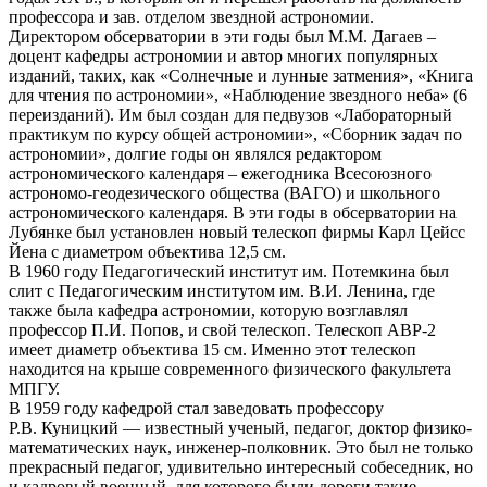
профессора и зав. отделом звездной астрономии.
Директором обсерватории в эти годы был М.М. Дагаев –
доцент кафедры астрономии и автор многих популярных
изданий, таких, как «Солнечные и лунные затмения», «Книга
для чтения по астрономии», «Наблюдение звездного неба» (6
переизданий). Им был создан для педвузов «Лабораторный
практикум по курсу общей астрономии», «Сборник задач по
астрономии», долгие годы он являлся редактором
астрономического календаря – ежегодника Всесоюзного
астрономо-геодезического общества (ВАГО) и школьного
астрономического календаря. В эти годы в обсерватории на
Лубянке был установлен новый телескоп фирмы Карл Цейсс
Йена с диаметром объектива 12,5 см.
В 1960 году Педагогический институт им. Потемкина был
слит с Педагогическим институтом им. В.И. Ленина, где
также была кафедра астрономии, которую возглавлял
профессор П.И. Попов, и свой телескоп. Телескоп АВР-2
имеет диаметр объектива 15 см. Именно этот телескоп
находится на крыше современного физического факультета
МПГУ.
В 1959 году кафедрой стал заведовать профессору
Р.В. Куницкий — известный ученый, педагог, доктор физико-
математических наук, инженер-полковник. Это был не только
прекрасный педагог, удивительно интересный собеседник, но
и кадровый военный, для которого были дороги такие