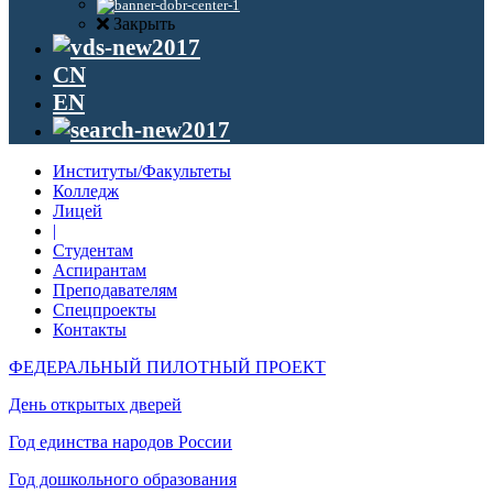
Закрыть
CN
EN
Институты/Факультеты
Колледж
Лицей
|
Студентам
Аспирантам
Преподавателям
Спецпроекты
Контакты
ФЕДЕРАЛЬНЫЙ ПИЛОТНЫЙ ПРОЕКТ
День открытых дверей
Год единства народов России
Год дошкольного образования