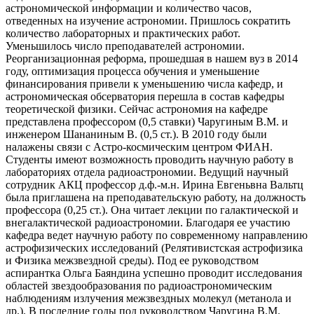
астрономической информации и количество часов,
отведенных на изучение астрономии. Пришлось сократить
количество лабораторных и практических работ.
Уменьшилось число преподавателей астрономии.
Реорганизационная реформа, прошедшая в нашем вуз в 2014
году, оптимизация процесса обучения и уменьшение
финансирования привели к уменьшению числа кафедр, и
астрономическая обсерватория перешла в состав кафедры
теоретической физики. Сейчас астрономия на кафедре
представлена профессором (0,5 ставки) Чаругиным В.М. и
инженером Шананиным В. (0,5 ст.). В 2010 году были
налажены связи с Астро-космическим центром ФИАН.
Студенты имеют возможность проводить научную работу в
лабораториях отдела радиоастрономии. Ведущий научный
сотрудник АКЦ профессор д.ф.-м.н. Ирина Евгеньвна Вальтц
была приглашена на преподавательскую работу, на должность
профессора (0,25 ст.). Она читает лекции по галактической и
внегалактической радиоастрономии. Благодаря ее участию
кафедра ведет научную работу по современному направлению
астрофизических исследований (Релятивистская астрофизика
и Физика межзвездной среды). Под ее руководством
аспирантка Ольга Баяндина успешно проводит исследования
областей звездообразования по радиоастрономическим
наблюдениям излучения межзвездных молекул (метанола и
др.). В последние годы под руководством Чаругина В.М.