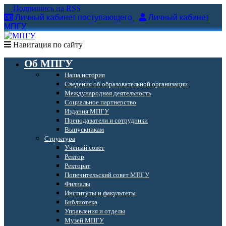
Подпишись на RSS
Личный кабинет поступающего
Личный кабинет
МПГУ
Навигация по сайту
Об МПГУ
Наша история
Сведения об образовательной организации
Международная деятельность
Социальное партнерство
Издания МПГУ
Преподаватели и сотрудники
Выпускникам
Структура
Ученый совет
Ректор
Ректорат
Попечительский совет МПГУ
Филиалы
Институты и факультеты
Библиотека
Управления и отделы
Музей МПГУ