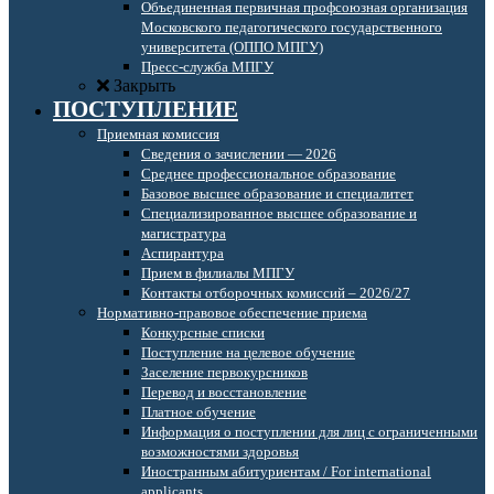
Объединенная первичная профсоюзная организация
Московского педагогического государственного
университета (ОППО МПГУ)
Пресс-служба МПГУ
Закрыть
ПОСТУПЛЕНИЕ
Приемная комиссия
Сведения о зачислении — 2026
Среднее профессиональное образование
Базовое высшее образование и специалитет
Специализированное высшее образование и
магистратура
Аспирантура
Прием в филиалы МПГУ
Контакты отборочных комиссий – 2026/27
Нормативно-правовое обеспечение приема
Конкурсные списки
Поступление на целевое обучение
Заселение первокурсников
Перевод и восстановление
Платное обучение
Информация о поступлении для лиц с ограниченными
возможностями здоровья
Иностранным абитуриентам / For international
applicants