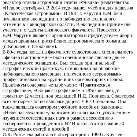
редактор отдела астрономии газеты «Физика» (издательство
«Первое сентября»). В 2014 году вышел учебник для педвузов
«Классическая астрономия». В 1981 г. Чаругин В.М. был
начальником экспедиции по наблюдению солнечного
затмения в Павлодарской области. В экспедиции принимали
участие и студенты физического факультета. Профессор
В.М. Чаругин является организатором и председателем жюри
международных и российских астрономических олимпиад
(г. Королев, г. Стокгольм).
В 80-е годы, когда на факультете существовала специальность
«физика и астрономия» было очень многое сделано для ее
методического оснащения. Был создан оригинальный
астрофизический практикум, основанный на обработке
наблюдательного материала, полученного астрономами-
профессионалами на крупнейших обсерваториях страны.
Практикум содержит четыре части: «Практическая
астрофизика», «Общая астрофизика» и «Физика звезд и
галактик» (2 части), под редакцией И.Д. Новикова. Соавтором
всех четырех частей являлась доцент Е.Ю. Степанова. Она
также являлась соавтором учебного пособия и задачника
«Небесная механика», написанного для школ с углубленным
изучением естественных наук в рамках всесоюзного
эксперимента, проведенного НИИ школ. Автор свыше 20
методических статей и пособий.
И.К. Розгачева работала в обсерватории с 1990 г. Круг ее