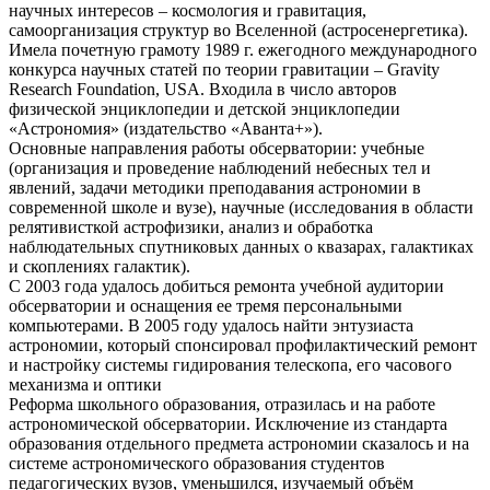
научных интересов – космология и гравитация,
самоорганизация структур во Вселенной (астросенергетика).
Имела почетную грамоту 1989 г. ежегодного международного
конкурса научных статей по теории гравитации – Gravity
Research Foundation, USA. Входила в число авторов
физической энциклопедии и детской энциклопедии
«Астрономия» (издательство «Аванта+»).
Основные направления работы обсерватории: учебные
(организация и проведение наблюдений небесных тел и
явлений, задачи методики преподавания астрономии в
современной школе и вузе), научные (исследования в области
релятивисткой астрофизики, анализ и обработка
наблюдательных спутниковых данных о квазарах, галактиках
и скоплениях галактик).
С 2003 года удалось добиться ремонта учебной аудитории
обсерватории и оснащения ее тремя персональными
компьютерами. В 2005 году удалось найти энтузиаста
астрономии, который спонсировал профилактический ремонт
и настройку системы гидирования телескопа, его часового
механизма и оптики
Реформа школьного образования, отразилась и на работе
астрономической обсерватории. Исключение из стандарта
образования отдельного предмета астрономии сказалось и на
системе астрономического образования студентов
педагогических вузов, уменьшился, изучаемый объём