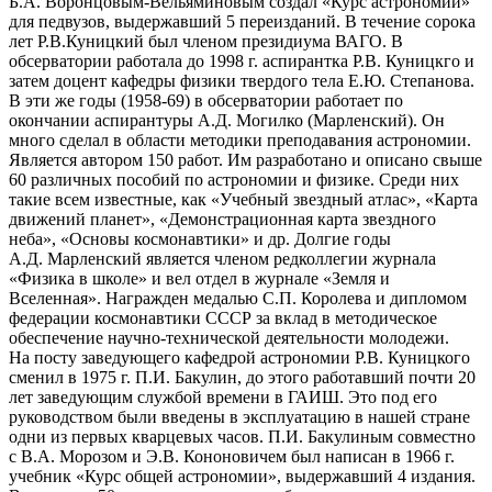
Б.А. Воронцовым-Вельяминовым создал «Курс астрономии»
для педвузов, выдержавший 5 переизданий. В течение сорока
лет Р.В.Куницкий был членом президиума ВАГО. В
обсерватории работала до 1998 г. аспирантка Р.В. Куницкго и
затем доцент кафедры физики твердого тела Е.Ю. Степанова.
В эти же годы (1958-69) в обсерватории работает по
окончании аспирантуры А.Д. Могилко (Марленский). Он
много сделал в области методики преподавания астрономии.
Является автором 150 работ. Им разработано и описано свыше
60 различных пособий по астрономии и физике. Среди них
такие всем известные, как «Учебный звездный атлас», «Карта
движений планет», «Демонстрационная карта звездного
неба», «Основы космонавтики» и др. Долгие годы
А.Д. Марленский является членом редколлегии журнала
«Физика в школе» и вел отдел в журнале «Земля и
Вселенная». Награжден медалью С.П. Королева и дипломом
федерации космонавтики СССР за вклад в методическое
обеспечение научно-технической деятельности молодежи.
На посту заведующего кафедрой астрономии Р.В. Куницкого
сменил в 1975 г. П.И. Бакулин, до этого работавший почти 20
лет заведующим службой времени в ГАИШ. Это под его
руководством были введены в эксплуатацию в нашей стране
одни из первых кварцевых часов. П.И. Бакулиным совместно
с В.А. Морозом и Э.В. Кононовичем был написан в 1966 г.
учебник «Курс общей астрономии», выдержавший 4 издания.