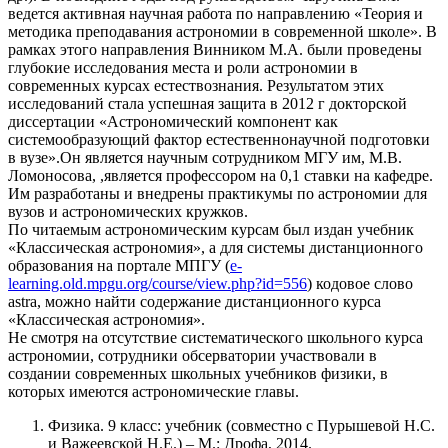
ведется активная научная работа по направлению «Теория и
методика преподавания астрономии в современной школе». В
рамках этого направления Винником М.А. были проведены
глубокие исследования места и роли астрономии в
современных курсах естествознания. Результатом этих
исследований стала успешная защита в 2012 г докторской
диссертации «Астрономический компонент как
системообразующий фактор естественнонаучной подготовки
в вузе».Он является научным сотрудником МГУ им, М.В.
Ломоносова, ,является профессором на 0,1 ставки на кафедре.
Им разработаны и внедрены практикумы по астрономии для
вузов и астрономических кружков.
По читаемым астрономическим курсам был издан учебник
«Классическая астрономия», а для системы дистанционного
образования на портале МПГУ (
e-
learning.old.mpgu.org/course/view.php?id=556
) кодовое слово
astra, можно найти содержание дистанционного курса
«Классическая астрономия».
Не смотря на отсутствие систематического школьного курса
астрономии, сотрудники обсерватории участвовали в
создании современных школьных учебников физики, в
которых имеются астрономические главы.
Физика. 9 класс: учебник (совместно с Пурышевой Н.С.
и Важеевской Н.Е.) – М.: Дрофа, 2014.