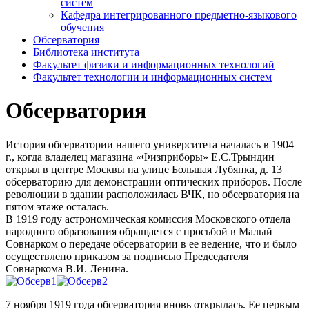
систем
Кафедра интегрированного предметно-языкового
обучения
Обсерватория
Библиотека института
Факультет физики и информационных технологий
Факультет технологии и информационных систем
Обсерватория
История обсерватории нашего университета началась в 1904
г., когда владелец магазина «Физприборы» Е.С.Трындин
открыл в центре Москвы на улице Большая Лубянка, д. 13
обсерваторию для демонстрации оптических приборов. После
революции в здании расположилась ВЧК, но обсерватория на
пятом этаже осталась.
В 1919 году астрономическая комиссия Московского отдела
народного образования обращается с просьбой в Малый
Совнарком о передаче обсерватории в ее ведение, что и было
осуществлено приказом за подписью Председателя
Совнаркома В.И. Ленина.
7 ноября 1919 года обсерватория вновь открылась. Ее первым