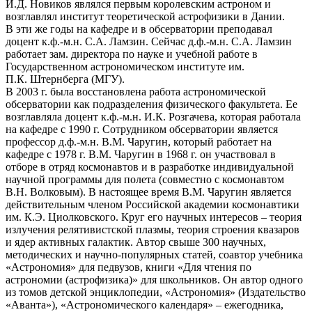
И.Д. Новиков являлся первым королевским астроном и
возглавлял институт теоретической астрофизики в Дании.
В эти же годы на кафедре и в обсерватории преподавал
доцент к.ф.-м.н. С.А. Ламзин. Сейчас д.ф.-м.н. С.А. Ламзин
работает зам. директора по науке и учебной работе в
Государственном астрономическом институте им.
П.К. Штернберга (МГУ).
В 2003 г. была восстановлена работа астрономической
обсерватории как подразделения физического факультета. Ее
возглавляла доцент к.ф.-м.н. И.К. Розгачева, которая работала
на кафедре с 1990 г. Сотрудником обсерватории является
профессор д.ф.-м.н. В.М. Чаругин, который работает на
кафедре с 1978 г. В.М. Чаругин в 1968 г. он участвовал в
отборе в отряд космонавтов и в разработке индивидуальной
научной программы для полета (совместно с космонавтом
В.Н. Волковым). В настоящее время В.М. Чаругин является
действительным членом Российской академии космонавтики
им. К.Э. Циолковского. Круг его научных интересов – теория
излучения релятивистской плазмы, теория строения квазаров
и ядер активных галактик. Автор свыше 300 научных,
методических и научно-популярных статей, соавтор учебника
«Астрономия» для педвузов, книги «Для чтения по
астрономии (астрофизика)» для школьников. Он автор одного
из томов детской энциклопедии, «Астрономия» (Издательство
«Аванта»), «Астрономического календаря» – ежегодника,