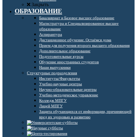
Закрыть
ОБРАЗОВАНИЕ
Бакалавриат и Базовое высшее образование
Магистратура и Специализированное высшее
образование
Аспирантура
Дистанционное обучение. Остаёмся дома
Прием для получения второго высшего образования
Дополнительное образование
Подготовительные курсы
Обучение иностранных студентов
Наши выпускники
Структурные подразделения
Институты/Факультеты
Учебно-научные центры
Научно-образовательные центры
Учебно-методическое управление
Колледж МПГУ
Лицей МПГУ
Защита обучающихся от информации, причиняющей
вред их здоровью и развитию