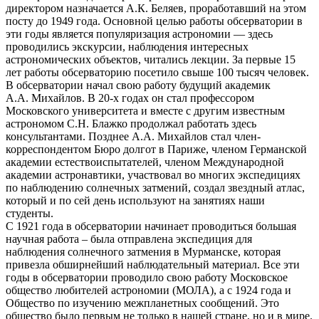
директором назначается А.К. Беляев, проработавший на этом
посту до 1949 года. Основной целью работы обсерватории в
эти годы является популяризация астрономии — здесь
проводились экскурсии, наблюдения интересных
астрономических объектов, читались лекции. За первые 15
лет работы обсерваторию посетило свыше 100 тысяч человек.
В обсерватории начал свою работу будущий академик
А.А. Михайлов. В 20-х годах он стал профессором
Московского университета и вместе с другим известным
астрономом С.Н. Блажко продолжал работать здесь
консультантами. Позднее А.А. Михайлов стал член-
корреспондентом Бюро долгот в Париже, членом Германской
академии естествоиспытателей, членом Международной
академии астронавтики, участвовал во многих экспедициях
по наблюдению солнечных затмений, создал звездный атлас,
который и по сей день используют на занятиях наши
студенты.
С 1921 года в обсерватории начинает проводиться большая
научная работа – была отправлена экспедиция для
наблюдения солнечного затмения в Мурманске, которая
привезла обширнейший наблюдательный материал. Все эти
годы в обсерватории проводило свою работу Московское
общество любителей астрономии (МОЛА), а с 1924 года и
Общество по изучению межпланетных сообщений. Это
общество было первым не только в нашей стране, но и в мире.