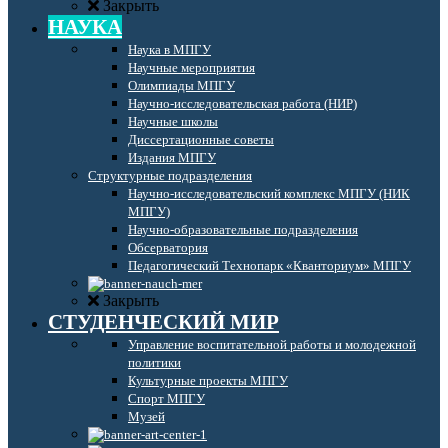
Закрыть
НАУКА
Наука в МПГУ
Научные мероприятия
Олимпиады МПГУ
Научно-исследовательская работа (НИР)
Научные школы
Диссертационные советы
Издания МПГУ
Структурные подразделения
Научно-исследовательский комплекс МПГУ (НИК
МПГУ)
Научно-образовательные подразделения
Обсерватория
Педагогический Технопарк «Кванториум» МПГУ
Закрыть
СТУДЕНЧЕСКИЙ МИР
Управление воспитательной работы и молодежной
политики
Культурные проекты МПГУ
Спорт МПГУ
Музей