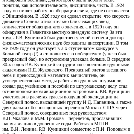
понятия, как исполнительность, дисциплина, честь. В 1924
году он пишет работу по аберрации света, где не соглашается
с Эйнштейном. В 1926 году он сделал открытие, что скорость
движения Солнца относительно близлежащих звезд
отличается от общепринятого значения, а в 1929 году он
обнаружил в Галактике местную звездную систему. За эти
труды Р.В. Куницкий был удостоен ученой степени доктора
физико-математических наук без защиты диссертации. В том
же 1929 году он участвует в 3-х ступенчатом конкурсе в
Большой театр (!) и становится его победителем (у него был
прекрасный бас), но астрономия увлекала больше. В середине
30-х годов Р.В. Куницкий сотрудничал с военно-воздушными
академиями Н.Е. Жуковского. Прекрасный знаток звездного
неба и превосходный математик-вычислитель, он
усовершенствовал методы работы воздушных штурманов,
создал ряд учебников и пособий по штурманскому делу, стал
основоположником авиационной астрономии. Р.В. Куницкий
участвовал в расчетах трассы воздушной экспедиции на
Северный полюс, высадившей группу И.Д. Папанина, а также
двух дальних беспосадочных перелетов Москва–США через
Северный полюс, совершенных под руководством
В.П. Чкалова и М.М. Громова – перелетов, прославивших
нашу авиацию в довоенные годы. Работая в МГПИ
им. В.И. Ленина, Р.В. Куницкий совместно с П.И. Поповым и