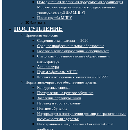
Объединенная первичная профсоюзная организация
Московского педагогического государственного
университета (ОППО МПГУ)
Пресс-служба МПГУ
Закрыть
ПОСТУПЛЕНИЕ
Приемная комиссия
Сведения о зачислении — 2026
Среднее профессиональное образование
Базовое высшее образование и специалитет
Специализированное высшее образование и
магистратура
Аспирантура
Прием в филиалы МПГУ
Контакты отборочных комиссий – 2026/27
Нормативно-правовое обеспечение приема
Конкурсные списки
Поступление на целевое обучение
Заселение первокурсников
Перевод и восстановление
Платное обучение
Информация о поступлении для лиц с ограниченными
возможностями здоровья
Иностранным абитуриентам / For international
applicants