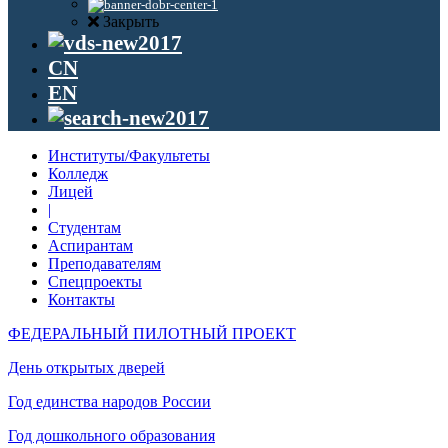
Закрыть
CN
EN
Институты/Факультеты
Колледж
Лицей
|
Студентам
Аспирантам
Преподавателям
Спецпроекты
Контакты
ФЕДЕРАЛЬНЫЙ ПИЛОТНЫЙ ПРОЕКТ
День открытых дверей
Год единства народов России
Год дошкольного образования