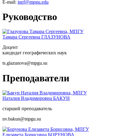
E-mail:
inef@mpgu.edu
Руководство
Тамара Сергеевна
ГЛАЗУНОВА
Доцент
кандидат географических наук
ts.glazunova@mpgu.su
Преподаватели
Наталия Владимировна
БАКУН
старший преподаватель
nv.bakun@mpgu.su
Елизавета Борисовна
БОРУНОВА