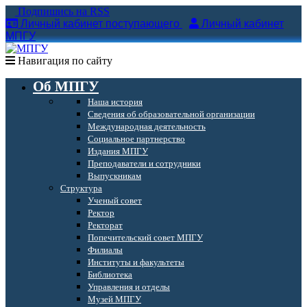
Подпишись на RSS
Личный кабинет поступающего
Личный кабинет
МПГУ
Навигация по сайту
Об МПГУ
Наша история
Сведения об образовательной организации
Международная деятельность
Социальное партнерство
Издания МПГУ
Преподаватели и сотрудники
Выпускникам
Структура
Ученый совет
Ректор
Ректорат
Попечительский совет МПГУ
Филиалы
Институты и факультеты
Библиотека
Управления и отделы
Музей МПГУ