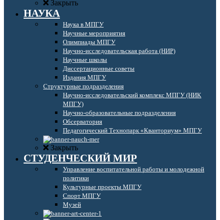
Закрыть
НАУКА
Наука в МПГУ
Научные мероприятия
Олимпиады МПГУ
Научно-исследовательская работа (НИР)
Научные школы
Диссертационные советы
Издания МПГУ
Структурные подразделения
Научно-исследовательский комплекс МПГУ (НИК
МПГУ)
Научно-образовательные подразделения
Обсерватория
Педагогический Технопарк «Кванториум» МПГУ
Закрыть
СТУДЕНЧЕСКИЙ МИР
Управление воспитательной работы и молодежной
политики
Культурные проекты МПГУ
Спорт МПГУ
Музей