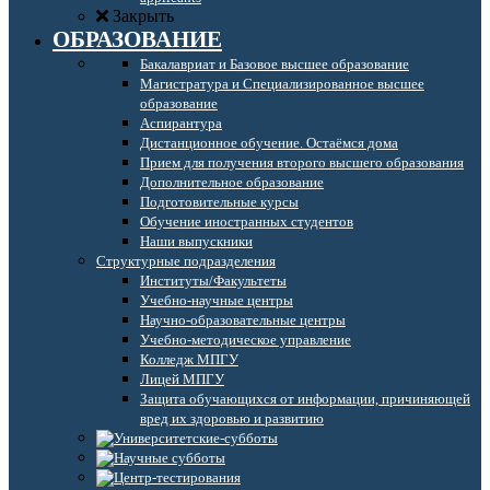
Закрыть
ОБРАЗОВАНИЕ
Бакалавриат и Базовое высшее образование
Магистратура и Специализированное высшее
образование
Аспирантура
Дистанционное обучение. Остаёмся дома
Прием для получения второго высшего образования
Дополнительное образование
Подготовительные курсы
Обучение иностранных студентов
Наши выпускники
Структурные подразделения
Институты/Факультеты
Учебно-научные центры
Научно-образовательные центры
Учебно-методическое управление
Колледж МПГУ
Лицей МПГУ
Защита обучающихся от информации, причиняющей
вред их здоровью и развитию