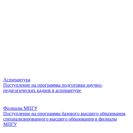
Аспирантура
Поступление на программы подготовки научно-
педагогических кадров в аспирантуре
Филиалы МПГУ
Поступление на программы базового высшего образования,
специализированного высшего образования в филиалы
МПГУ