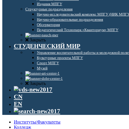
Издания МПГУ
Структурные подразделения
Научно-исследовательский комплекс МПГУ (НИК МПГ
Научно-образовательные подразделения
Обсерватория
Педагогический Технопарк «Кванториум» МПГУ
Закрыть
СТУДЕНЧЕСКИЙ МИР
Управление воспитательной работы и молодежной поли
Культурные проекты МПГУ
Спорт МПГУ
Музей
Закрыть
CN
EN
Институты/Факультеты
Колледж