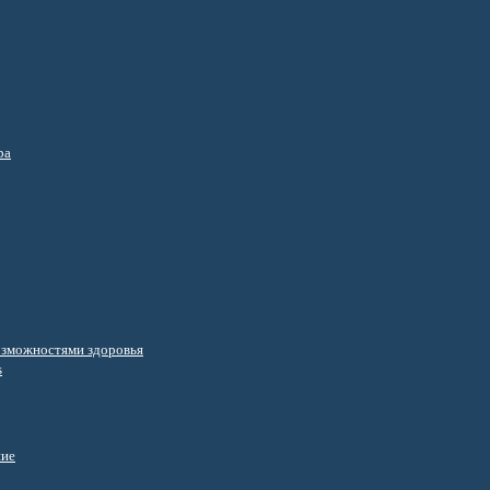
ра
озможностями здоровья
s
ние