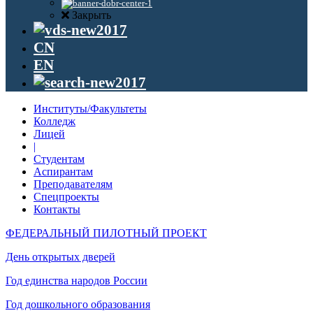
Закрыть
CN
EN
Институты/Факультеты
Колледж
Лицей
|
Студентам
Аспирантам
Преподавателям
Спецпроекты
Контакты
ФЕДЕРАЛЬНЫЙ ПИЛОТНЫЙ ПРОЕКТ
День открытых дверей
Год единства народов России
Год дошкольного образования