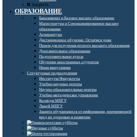
Закрыть
ОБРАЗОВАНИЕ
Бакалавриат и Базовое высшее образование
Магистратура и Специализированное высшее
образование
Аспирантура
Дистанционное обучение. Остаёмся дома
Прием для получения второго высшего образования
Дополнительное образование
Подготовительные курсы
Обучение иностранных студентов
Наши выпускники
Структурные подразделения
Институты/Факультеты
Учебно-научные центры
Научно-образовательные центры
Учебно-методическое управление
Колледж МПГУ
Лицей МПГУ
Защита обучающихся от информации, причиняющей
вред их здоровью и развитию