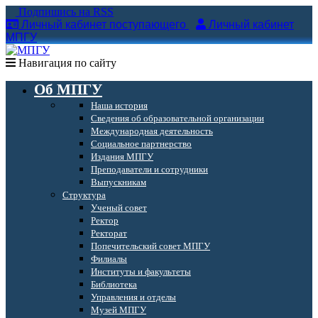
Подпишись на RSS
Личный кабинет поступающего
Личный кабинет
МПГУ
Навигация по сайту
Об МПГУ
Наша история
Сведения об образовательной организации
Международная деятельность
Социальное партнерство
Издания МПГУ
Преподаватели и сотрудники
Выпускникам
Структура
Ученый совет
Ректор
Ректорат
Попечительский совет МПГУ
Филиалы
Институты и факультеты
Библиотека
Управления и отделы
Музей МПГУ