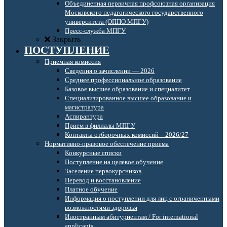
Объединенная первичная профсоюзная организация
Московского педагогического государственного
университета (ОППО МПГУ)
Пресс-служба МПГУ
Закрыть
ПОСТУПЛЕНИЕ
Приемная комиссия
Сведения о зачислении — 2026
Среднее профессиональное образование
Базовое высшее образование и специалитет
Специализированное высшее образование и
магистратура
Аспирантура
Прием в филиалы МПГУ
Контакты отборочных комиссий – 2026/27
Нормативно-правовое обеспечение приема
Конкурсные списки
Поступление на целевое обучение
Заселение первокурсников
Перевод и восстановление
Платное обучение
Информация о поступлении для лиц с ограниченными
возможностями здоровья
Иностранным абитуриентам / For international
applicants