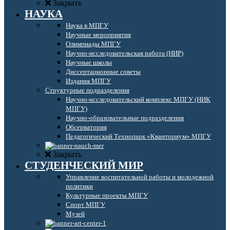
Закрыть
НАУКА
Наука в МПГУ
Научные мероприятия
Олимпиады МПГУ
Научно-исследовательская работа (НИР)
Научные школы
Диссертационные советы
Издания МПГУ
Структурные подразделения
Научно-исследовательский комплекс МПГУ (НИК
МПГУ)
Научно-образовательные подразделения
Обсерватория
Педагогический Технопарк «Кванториум» МПГУ
Закрыть
СТУДЕНЧЕСКИЙ МИР
Управление воспитательной работы и молодежной
политики
Культурные проекты МПГУ
Спорт МПГУ
Музей