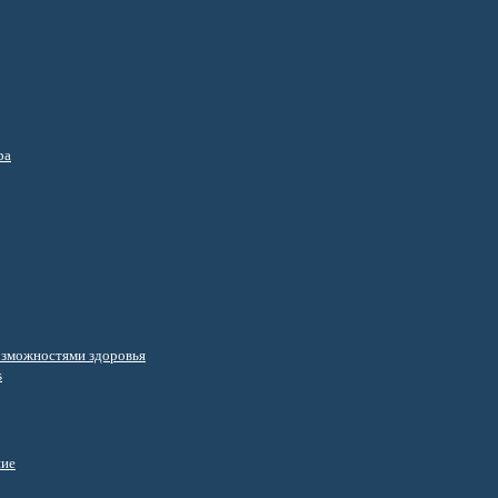
ра
озможностями здоровья
s
ние