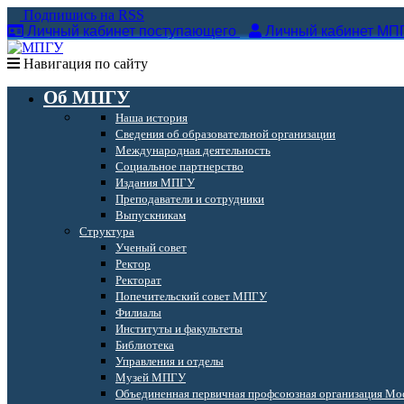
Подпишись на RSS
Личный кабинет поступающего
Личный кабинет МП
Навигация по сайту
Об МПГУ
Наша история
Сведения об образовательной организации
Международная деятельность
Социальное партнерство
Издания МПГУ
Преподаватели и сотрудники
Выпускникам
Структура
Ученый совет
Ректор
Ректорат
Попечительский совет МПГУ
Филиалы
Институты и факультеты
Библиотека
Управления и отделы
Музей МПГУ
Объединенная первичная профсоюзная организация Мос