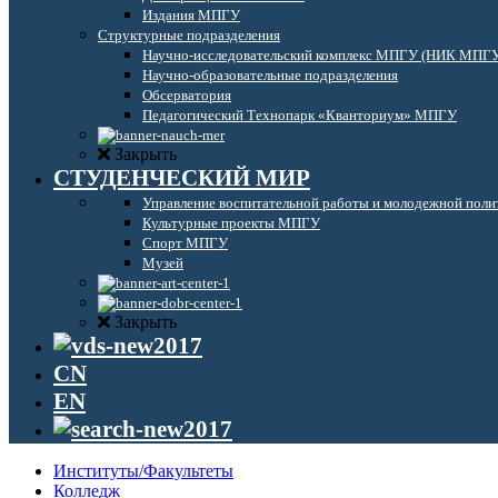
Издания МПГУ
Структурные подразделения
Научно-исследовательский комплекс МПГУ (НИК МПГ
Научно-образовательные подразделения
Обсерватория
Педагогический Технопарк «Кванториум» МПГУ
Закрыть
СТУДЕНЧЕСКИЙ МИР
Управление воспитательной работы и молодежной поли
Культурные проекты МПГУ
Спорт МПГУ
Музей
Закрыть
CN
EN
Институты/Факультеты
Колледж