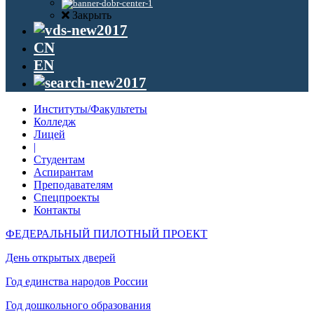
Закрыть
CN
EN
Институты/Факультеты
Колледж
Лицей
|
Студентам
Аспирантам
Преподавателям
Спецпроекты
Контакты
ФЕДЕРАЛЬНЫЙ ПИЛОТНЫЙ ПРОЕКТ
День открытых дверей
Год единства народов России
Год дошкольного образования