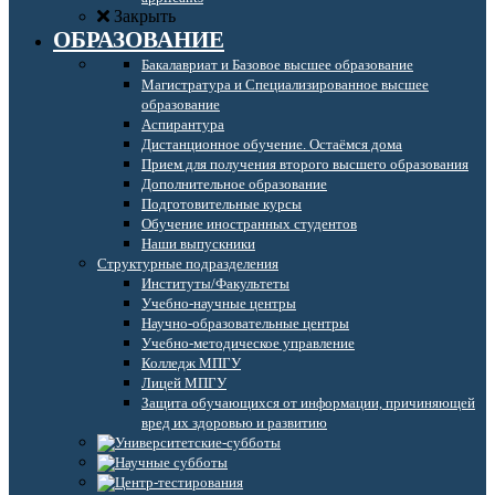
Закрыть
ОБРАЗОВАНИЕ
Бакалавриат и Базовое высшее образование
Магистратура и Специализированное высшее
образование
Аспирантура
Дистанционное обучение. Остаёмся дома
Прием для получения второго высшего образования
Дополнительное образование
Подготовительные курсы
Обучение иностранных студентов
Наши выпускники
Структурные подразделения
Институты/Факультеты
Учебно-научные центры
Научно-образовательные центры
Учебно-методическое управление
Колледж МПГУ
Лицей МПГУ
Защита обучающихся от информации, причиняющей
вред их здоровью и развитию