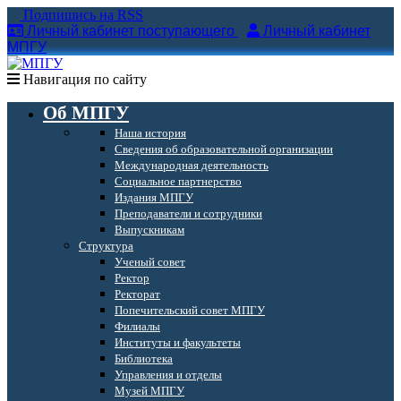
Подпишись на RSS
Личный кабинет поступающего
Личный кабинет
МПГУ
Навигация по сайту
Об МПГУ
Наша история
Сведения об образовательной организации
Международная деятельность
Социальное партнерство
Издания МПГУ
Преподаватели и сотрудники
Выпускникам
Структура
Ученый совет
Ректор
Ректорат
Попечительский совет МПГУ
Филиалы
Институты и факультеты
Библиотека
Управления и отделы
Музей МПГУ