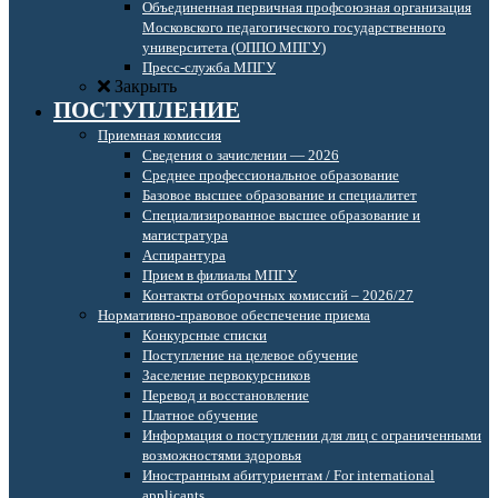
Объединенная первичная профсоюзная организация
Московского педагогического государственного
университета (ОППО МПГУ)
Пресс-служба МПГУ
Закрыть
ПОСТУПЛЕНИЕ
Приемная комиссия
Сведения о зачислении — 2026
Среднее профессиональное образование
Базовое высшее образование и специалитет
Специализированное высшее образование и
магистратура
Аспирантура
Прием в филиалы МПГУ
Контакты отборочных комиссий – 2026/27
Нормативно-правовое обеспечение приема
Конкурсные списки
Поступление на целевое обучение
Заселение первокурсников
Перевод и восстановление
Платное обучение
Информация о поступлении для лиц с ограниченными
возможностями здоровья
Иностранным абитуриентам / For international
applicants