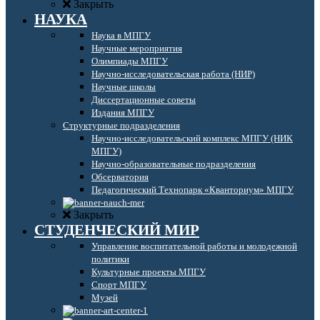
Закрыть
НАУКА
Наука в МПГУ
Научные мероприятия
Олимпиады МПГУ
Научно-исследовательская работа (НИР)
Научные школы
Диссертационные советы
Издания МПГУ
Структурные подразделения
Научно-исследовательский комплекс МПГУ (НИК
МПГУ)
Научно-образовательные подразделения
Обсерватория
Педагогический Технопарк «Кванториум» МПГУ
Закрыть
СТУДЕНЧЕСКИЙ МИР
Управление воспитательной работы и молодежной
политики
Культурные проекты МПГУ
Спорт МПГУ
Музей