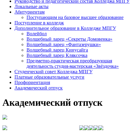
Руководство и педагогический состав Колледжа МПГУ
Локальные акты
Абитуриентам
Поступающим на базовое высшее образование
Поступление в колледж
Дополнительное образование в Колледже МПГУ
Волейбол
Волшебный ларец «Секреты Домовенка»
Волшебный ларец «Фантазерушки»
Волшебный ларец Кинусайга
Волшебный ларец Кляксочка
Предметно-практическая преобразующая
деятельность студия-мастерская «Звёздочка»
Студенческий совет Колледжа МПГУ
Платные образовательные услуги
Профориентация
Академический отпуск
Академический отпуск