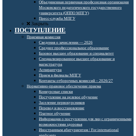
Объединенная первичная профсоюзная организация
Московского педагогического государственного
университета (ОППО МПГУ)
Пресс-служба МПГУ
Закрыть
ПОСТУПЛЕНИЕ
Приемная комиссия
Сведения о зачислении — 2026
Среднее профессиональное образование
Базовое высшее образование и специалитет
Специализированное высшее образование и
магистратура
Аспирантура
Прием в филиалы МПГУ
Контакты отборочных комиссий – 2026/27
Нормативно-правовое обеспечение приема
Конкурсные списки
Поступление на целевое обучение
Заселение первокурсников
Перевод и восстановление
Платное обучение
Информация о поступлении для лиц с ограниченными
возможностями здоровья
Иностранным абитуриентам / For international
applicants