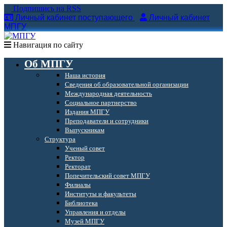
Подпишись на RSS
Личный кабинет поступающего
Личный кабинет
МПГУ
Навигация по сайту
Об МПГУ
Наша история
Сведения об образовательной организации
Международная деятельность
Социальное партнерство
Издания МПГУ
Преподаватели и сотрудники
Выпускникам
Структура
Ученый совет
Ректор
Ректорат
Попечительский совет МПГУ
Филиалы
Институты и факультеты
Библиотека
Управления и отделы
Музей МПГУ