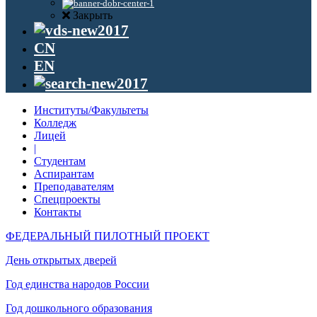
Закрыть
CN
EN
Институты/Факультеты
Колледж
Лицей
|
Студентам
Аспирантам
Преподавателям
Спецпроекты
Контакты
ФЕДЕРАЛЬНЫЙ ПИЛОТНЫЙ ПРОЕКТ
День открытых дверей
Год единства народов России
Год дошкольного образования