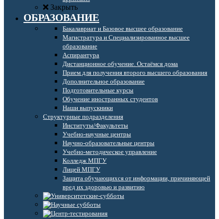
Закрыть
ОБРАЗОВАНИЕ
Бакалавриат и Базовое высшее образование
Магистратура и Специализированное высшее
образование
Аспирантура
Дистанционное обучение. Остаёмся дома
Прием для получения второго высшего образования
Дополнительное образование
Подготовительные курсы
Обучение иностранных студентов
Наши выпускники
Структурные подразделения
Институты/Факультеты
Учебно-научные центры
Научно-образовательные центры
Учебно-методическое управление
Колледж МПГУ
Лицей МПГУ
Защита обучающихся от информации, причиняющей
вред их здоровью и развитию