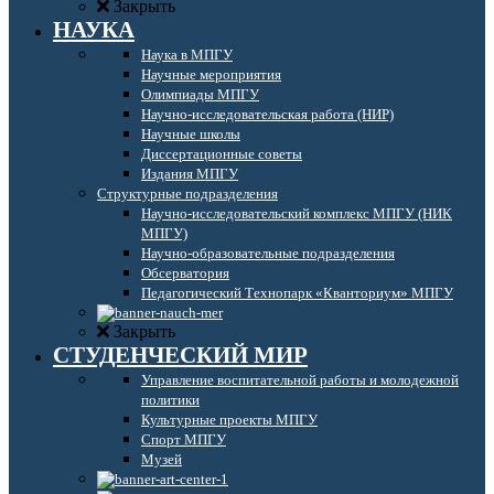
Закрыть
НАУКА
Наука в МПГУ
Научные мероприятия
Олимпиады МПГУ
Научно-исследовательская работа (НИР)
Научные школы
Диссертационные советы
Издания МПГУ
Структурные подразделения
Научно-исследовательский комплекс МПГУ (НИК
МПГУ)
Научно-образовательные подразделения
Обсерватория
Педагогический Технопарк «Кванториум» МПГУ
Закрыть
СТУДЕНЧЕСКИЙ МИР
Управление воспитательной работы и молодежной
политики
Культурные проекты МПГУ
Спорт МПГУ
Музей