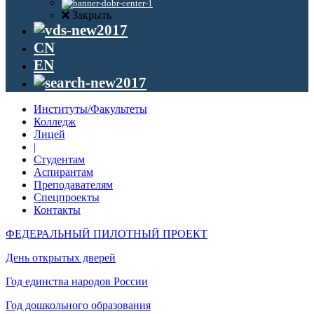
Закрыть
CN
EN
Институты/Факультеты
Колледж
Лицей
|
Студентам
Аспирантам
Преподавателям
Спецпроекты
Контакты
ФЕДЕРАЛЬНЫЙ ПИЛОТНЫЙ ПРОЕКТ
День открытых дверей
Год единства народов России
Год дошкольного образования