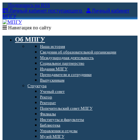
Подпишись на RSS
Личный кабинет поступающего
Личный кабинет
МПГУ
Навигация по сайту
Об МПГУ
Наша история
Сведения об образовательной организации
Международная деятельность
Социальное партнерство
Издания МПГУ
Преподаватели и сотрудники
Выпускникам
Структура
Ученый совет
Ректор
Ректорат
Попечительский совет МПГУ
Филиалы
Институты и факультеты
Библиотека
Управления и отделы
Музей МПГУ