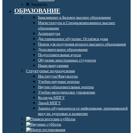
Закрыть
ОБРАЗОВАНИЕ
Бакалавриат и Базовое высшее образование
Магистратура и Специализированное высшее
образование
Аспирантура
Дистанционное обучение. Остаёмся дома
Прием для получения второго высшего образования
Дополнительное образование
Подготовительные курсы
Обучение иностранных студентов
Наши выпускники
Структурные подразделения
Институты/Факультеты
Учебно-научные центры
Научно-образовательные центры
Учебно-методическое управление
Колледж МПГУ
Лицей МПГУ
Защита обучающихся от информации, причиняющей
вред их здоровью и развитию