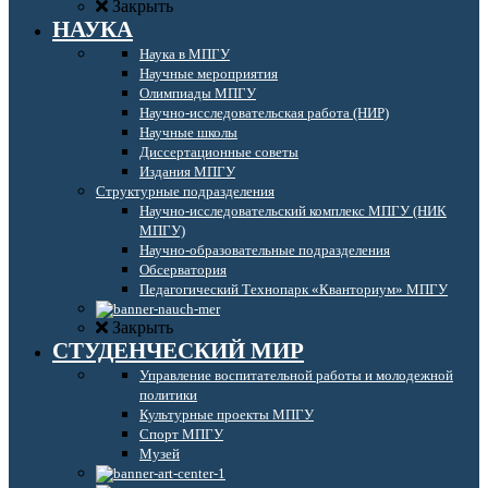
Закрыть
НАУКА
Наука в МПГУ
Научные мероприятия
Олимпиады МПГУ
Научно-исследовательская работа (НИР)
Научные школы
Диссертационные советы
Издания МПГУ
Структурные подразделения
Научно-исследовательский комплекс МПГУ (НИК
МПГУ)
Научно-образовательные подразделения
Обсерватория
Педагогический Технопарк «Кванториум» МПГУ
Закрыть
СТУДЕНЧЕСКИЙ МИР
Управление воспитательной работы и молодежной
политики
Культурные проекты МПГУ
Спорт МПГУ
Музей