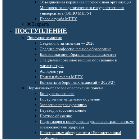
Объединенная первичная профсоюзная организация
Московского педагогического государственного
университета (ОППО МПГУ)
Пресс-служба МПГУ
Закрыть
ПОСТУПЛЕНИЕ
Приемная комиссия
Сведения о зачислении — 2026
Среднее профессиональное образование
Базовое высшее образование и специалитет
Специализированное высшее образование и
магистратура
Аспирантура
Прием в филиалы МПГУ
Контакты отборочных комиссий – 2026/27
Нормативно-правовое обеспечение приема
Конкурсные списки
Поступление на целевое обучение
Заселение первокурсников
Перевод и восстановление
Платное обучение
Информация о поступлении для лиц с ограниченными
возможностями здоровья
Иностранным абитуриентам / For international
applicants