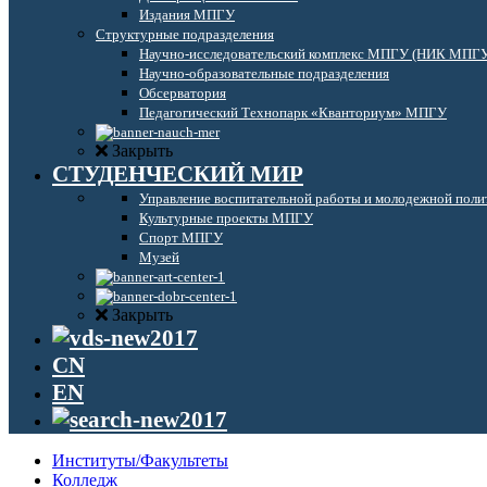
Издания МПГУ
Структурные подразделения
Научно-исследовательский комплекс МПГУ (НИК МПГ
Научно-образовательные подразделения
Обсерватория
Педагогический Технопарк «Кванториум» МПГУ
Закрыть
СТУДЕНЧЕСКИЙ МИР
Управление воспитательной работы и молодежной поли
Культурные проекты МПГУ
Спорт МПГУ
Музей
Закрыть
CN
EN
Институты/Факультеты
Колледж