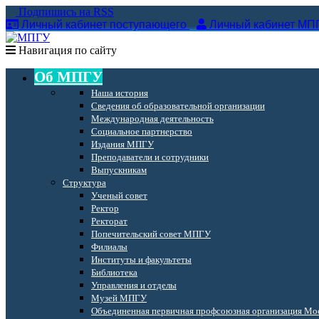
Подпишись на RSS
Личный кабинет поступающего
Личный кабинет МП
Навигация по сайту
Об МПГУ
Наша история
Сведения об образовательной организации
Международная деятельность
Социальное партнерство
Издания МПГУ
Преподаватели и сотрудники
Выпускникам
Структура
Ученый совет
Ректор
Ректорат
Попечительский совет МПГУ
Филиалы
Институты и факультеты
Библиотека
Управления и отделы
Музей МПГУ
Объединенная первичная профсоюзная организация Мос