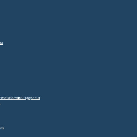
ра
озможностями здоровья
s
ние