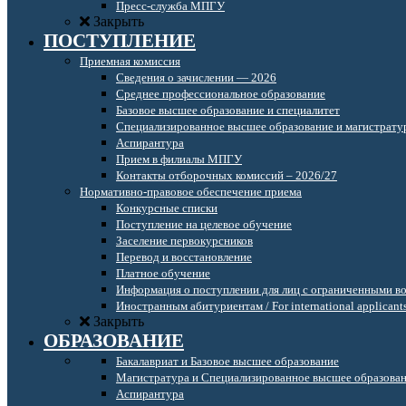
Пресс-служба МПГУ
Закрыть
ПОСТУПЛЕНИЕ
Приемная комиссия
Сведения о зачислении — 2026
Среднее профессиональное образование
Базовое высшее образование и специалитет
Специализированное высшее образование и магистрату
Аспирантура
Прием в филиалы МПГУ
Контакты отборочных комиссий – 2026/27
Нормативно-правовое обеспечение приема
Конкурсные списки
Поступление на целевое обучение
Заселение первокурсников
Перевод и восстановление
Платное обучение
Информация о поступлении для лиц с ограниченными в
Иностранным абитуриентам / For international applicant
Закрыть
ОБРАЗОВАНИЕ
Бакалавриат и Базовое высшее образование
Магистратура и Специализированное высшее образова
Аспирантура