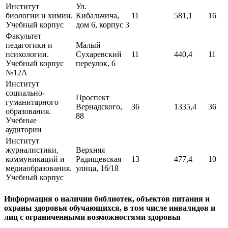
Институт
Ул.
биологии и химии.
Кибальчича,
11
581,1
16
Учебный корпус
дом 6, корпус 3
Факультет
педагогики и
Малый
психологии.
Сухаревский
11
440,4
11
Учебный корпус
переулок, 6
№12А
Институт
социально-
Проспект
гуманитарного
Вернадского,
36
1335,4
36
образования.
88
Учебные
аудитории
Институт
журналистики,
Верхняя
коммуникаций и
Радищевская
13
477,4
10
медиаобразования.
улица, 16/18
Учебный корпус
Информация о наличии библиотек, объектов питания и
охраны здоровья обучающихся, в том числе инвалидов и
лиц с ограниченными возможностями здоровья