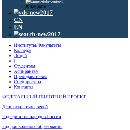
Закрыть
CN
EN
Институты/Факультеты
Колледж
Лицей
|
Студентам
Аспирантам
Преподавателям
Спецпроекты
Контакты
ФЕДЕРАЛЬНЫЙ ПИЛОТНЫЙ ПРОЕКТ
День открытых дверей
Год единства народов России
Год дошкольного образования