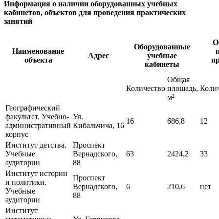
Информация о наличии оборудованных учебных
кабинетов, объектов для проведения практических
занятий
О
Оборудованные
Наименование
Адрес
учебные
объекта
п
кабинеты
Общая
Количество
площадь,
Коли
м²
Географический
факультет. Учебно-
Ул.
16
686,8
12
административный
Кибальчича, 16
корпус
Институт детства.
Проспект
Учебные
Вернадского,
63
2424,2
33
аудитории
88
Институт истории
Проспект
и политики.
Вернадского,
6
210,6
нет
Учебные
88
аудитории
Институт