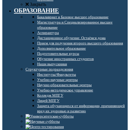
Закрыть
ОБРАЗОВАНИЕ
Бакалавриат и Базовое высшее образование
Магистратура и Специализированное высшее
образование
Аспирантура
Дистанционное обучение. Остаёмся дома
Прием для получения второго высшего образования
Дополнительное образование
Подготовительные курсы
Обучение иностранных студентов
Наши выпускники
Структурные подразделения
Институты/Факультеты
Учебно-научные центры
Научно-образовательные центры
Учебно-методическое управление
Колледж МПГУ
Лицей МПГУ
Защита обучающихся от информации, причиняющей
вред их здоровью и развитию