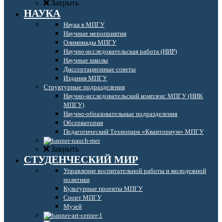
Закрыть
НАУКА
Наука в МПГУ
Научные мероприятия
Олимпиады МПГУ
Научно-исследовательская работа (НИР)
Научные школы
Диссертационные советы
Издания МПГУ
Структурные подразделения
Научно-исследовательский комплекс МПГУ (НИК
МПГУ)
Научно-образовательные подразделения
Обсерватория
Педагогический Технопарк «Кванториум» МПГУ
Закрыть
СТУДЕНЧЕСКИЙ МИР
Управление воспитательной работы и молодежной
политики
Культурные проекты МПГУ
Спорт МПГУ
Музей