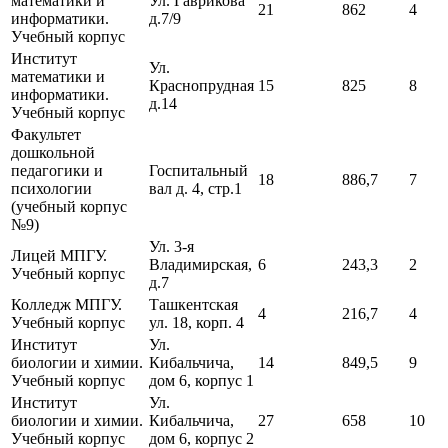
математики и
Ул. Гаврикова
21
862
4
информатики.
д.7/9
Учебный корпус
Институт
Ул.
математики и
Краснопрудная
15
825
8
информатики.
д.14
Учебный корпус
Факультет
дошкольной
педагогики и
Госпитальный
18
886,7
7
психологии
вал д. 4, стр.1
(учебный корпус
№9)
Ул. 3-я
Лицей МПГУ.
Владимирская,
6
243,3
2
Учебный корпус
д.7
Колледж МПГУ.
Ташкентская
4
216,7
4
Учебный корпус
ул. 18, корп. 4
Институт
Ул.
биологии и химии.
Кибальчича,
14
849,5
9
Учебный корпус
дом 6, корпус 1
Институт
Ул.
биологии и химии.
Кибальчича,
27
658
10
Учебный корпус
дом 6, корпус 2