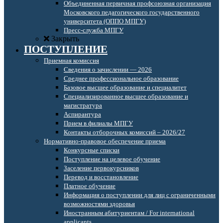
Объединенная первичная профсоюзная организация
Московского педагогического государственного
университета (ОППО МПГУ)
Пресс-служба МПГУ
Закрыть
ПОСТУПЛЕНИЕ
Приемная комиссия
Сведения о зачислении — 2026
Среднее профессиональное образование
Базовое высшее образование и специалитет
Специализированное высшее образование и
магистратура
Аспирантура
Прием в филиалы МПГУ
Контакты отборочных комиссий – 2026/27
Нормативно-правовое обеспечение приема
Конкурсные списки
Поступление на целевое обучение
Заселение первокурсников
Перевод и восстановление
Платное обучение
Информация о поступлении для лиц с ограниченными
возможностями здоровья
Иностранным абитуриентам / For international
applicants