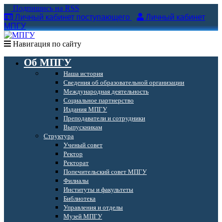
Подпишись на RSS
Личный кабинет поступающего
Личный кабинет
МПГУ
Навигация по сайту
Об МПГУ
Наша история
Сведения об образовательной организации
Международная деятельность
Социальное партнерство
Издания МПГУ
Преподаватели и сотрудники
Выпускникам
Структура
Ученый совет
Ректор
Ректорат
Попечительский совет МПГУ
Филиалы
Институты и факультеты
Библиотека
Управления и отделы
Музей МПГУ