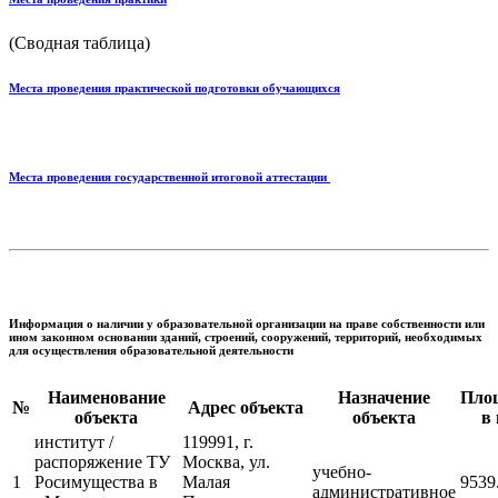
(Сводная таблица)
Места проведения практической подготовки обучающихся
Места проведения государственной итоговой аттестации
Информация о наличии у образовательной организации на праве собственности или
ином законном основании зданий, строений, сооружений, территорий, необходимых
для осуществления образовательной деятельности
Наименование
Назначение
Пло
№
Адрес объекта
объекта
объекта
в 
институт /
119991, г.
распоряжение ТУ
Москва, ул.
учебно-
1
Росимущества в
Малая
9539
административное