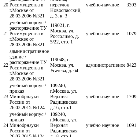
20
Росимущества в
переулок
учебно-научное
3393
г.Москве от
Новоспасский,
28.03.2006 №321
д. 3, к. 3
учебный корпус /
119021, г.
распоряжение ТУ
Москва, ул.
21
Росимущества в
учебно-научное
1079
Россолимо, д.
г.Москве от
5/22, стр. 1
28.03.2006 №321
административное
здание /
119048, г.
распоряжение ТУ
22
Москва, ул.
административное
8423
Росимущества в
Усачева, д. 64
г.Москве от
28.03.2006 №321
учебный корпус /
109240,
приказ
г.Москва, ул.
23
Минобрнауки
Верхняя
учебно-научное
1709
России от
Радищевская,
26.02.2015 №124
д.16, стр.1
учебный корпус /
109240,
приказ
г.Москва, ул.
24
Минобрнауки
Верхняя
учебно-научное
1091
России от
Радищевская,
26.02.2015 №124
д.18, стр.1