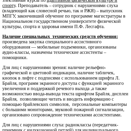
элективные курсы по
адаптивной физической культуре и
спорту
. Преподаватель – сотрудник с нарушениями слуха
(владеющий как словесной речью, так и РЖЯ) – выпускник
МПГУ, закончивший обучение по программе магистратуры в
Национальном государственном университете физической
культуры, спорта и здоровья имени П.Ф. Лесгафта.
Наличие специальных технических средств обучения:
произведена закупка специального ассистивного
оборудования — мобильные подъемники, организованы
аудио-классы, назначены технические ассистенты –
помощники.
Для лиц с нарушениями зрения: наличие рельефно-
графической и цветовой индикации, наличие табличек,
кнопок в лифте с подписями с использованием шрифта Л.
Брайля, программ экранного доступа с функцией экранного
увеличения и поддержкой речевого выхода ,а также
возможностью ввода-вывода текста щрифтом Брайля, дисплеи
Брайля, позволяющие читать и вводить информацию с
помощью брайлевских символов, персональные компьютеры
с большими мониторами, звуковой пожарной сигнализации,
организовано сопровождение техническими ассистентами.
Для лиц с нарушениями слуха: радиоклассы (передатчик-
приемник с индукционной петлей) для индивидуального