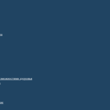
ра
озможностями здоровья
s
ние