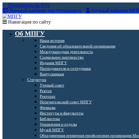
Подпишись на RSS
Личный кабинет поступающего
Личный кабинет МП
Навигация по сайту
Об МПГУ
Наша история
Сведения об образовательной организации
Международная деятельность
Социальное партнерство
Издания МПГУ
Преподаватели и сотрудники
Выпускникам
Структура
Ученый совет
Ректор
Ректорат
Попечительский совет МПГУ
Филиалы
Институты и факультеты
Библиотека
Управления и отделы
Музей МПГУ
Объединенная первичная профсоюзная организация Мос