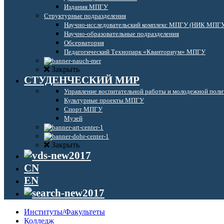
Издания МПГУ
Структурные подразделения
Научно-исследовательский комплекс МПГУ (НИК МПГ
Научно-образовательные подразделения
Обсерватория
Педагогический Технопарк «Кванториум» МПГУ
Закрыть
СТУДЕНЧЕСКИЙ МИР
Управление воспитательной работы и молодежной поли
Культурные проекты МПГУ
Спорт МПГУ
Музей
Закрыть
CN
EN
Институты/Факультеты
Колледж