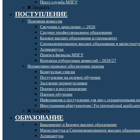
Пресс-служба МПГУ
Закрыть
ПОСТУПЛЕНИЕ
Приемная комиссия
Сведения о зачислении — 2026
Среднее профессиональное образование
Базовое высшее образование и специалитет
Специализированное высшее образование и магистрату
Аспирантура
Прием в филиалы МПГУ
Контакты отборочных комиссий – 2026/27
Нормативно-правовое обеспечение приема
Конкурсные списки
Поступление на целевое обучение
Заселение первокурсников
Перевод и восстановление
Платное обучение
Информация о поступлении для лиц с ограниченными в
Иностранным абитуриентам / For international applicant
Закрыть
ОБРАЗОВАНИЕ
Бакалавриат и Базовое высшее образование
Магистратура и Специализированное высшее образова
Аспирантура