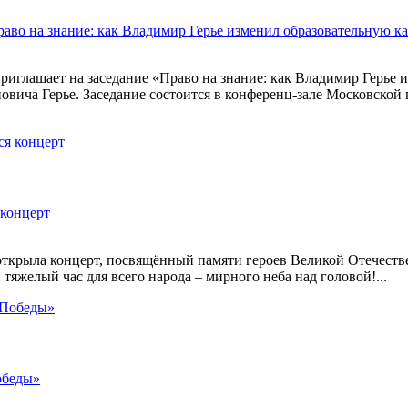
раво на знание: как Владимир Герье изменил образовательную к
риглашает на заседание «Право на знание: как Владимир Герье 
ича Герье. Заседание состоится в конференц-зале Московской г
 концерт
рыла концерт, посвящённый памяти героев Великой Отечестве
яжелый час для всего народа – мирного неба над головой!...
обеды»