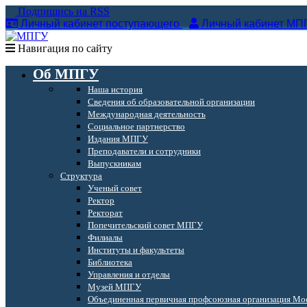
Подпишись на RSS
Личный кабинет поступающего
Личный кабинет МП
Навигация по сайту
Об МПГУ
Наша история
Сведения об образовательной организации
Международная деятельность
Социальное партнерство
Издания МПГУ
Преподаватели и сотрудники
Выпускникам
Структура
Ученый совет
Ректор
Ректорат
Попечительский совет МПГУ
Филиалы
Институты и факультеты
Библиотека
Управления и отделы
Музей МПГУ
Объединенная первичная профсоюзная организация Мос