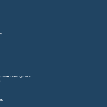
ра
озможностями здоровья
s
ние