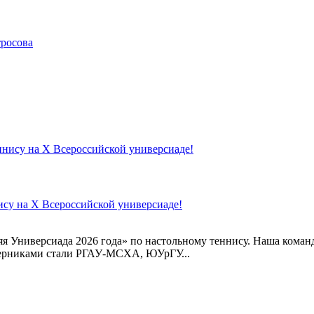
росова
су на X Всероссийской универсиаде!
яя Универсиада 2026 года» по настольному теннису. Наша коман
оперниками стали РГАУ-МСХА, ЮУрГУ...