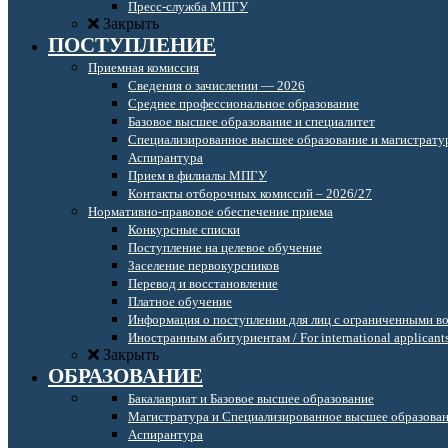
Пресс-служба МПГУ
Закрыть
ПОСТУПЛЕНИЕ
Приемная комиссия
Сведения о зачислении — 2026
Среднее профессиональное образование
Базовое высшее образование и специалитет
Специализированное высшее образование и магистрату
Аспирантура
Прием в филиалы МПГУ
Контакты отборочных комиссий – 2026/27
Нормативно-правовое обеспечение приема
Конкурсные списки
Поступление на целевое обучение
Заселение первокурсников
Перевод и восстановление
Платное обучение
Информация о поступлении для лиц с ограниченными в
Иностранным абитуриентам / For international applicant
Закрыть
ОБРАЗОВАНИЕ
Бакалавриат и Базовое высшее образование
Магистратура и Специализированное высшее образова
Аспирантура