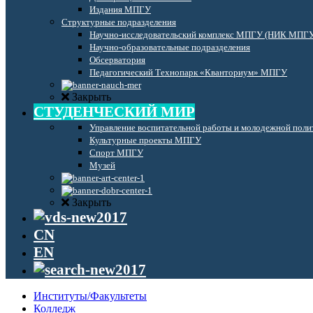
Издания МПГУ
Структурные подразделения
Научно-исследовательский комплекс МПГУ (НИК МПГ
Научно-образовательные подразделения
Обсерватория
Педагогический Технопарк «Кванториум» МПГУ
Закрыть
СТУДЕНЧЕСКИЙ МИР
Управление воспитательной работы и молодежной поли
Культурные проекты МПГУ
Спорт МПГУ
Музей
Закрыть
CN
EN
Институты/Факультеты
Колледж