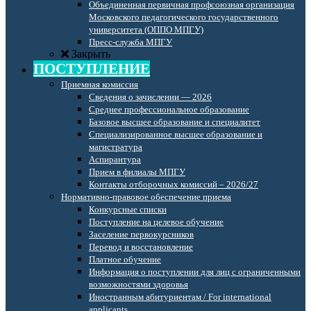
Объединенная первичная профсоюзная организация
Московского педагогического государственного
университета (ОППО МПГУ)
Пресс-служба МПГУ
Закрыть
ПОСТУПЛЕНИЕ
Приемная комиссия
Сведения о зачислении — 2026
Среднее профессиональное образование
Базовое высшее образование и специалитет
Специализированное высшее образование и
магистратура
Аспирантура
Прием в филиалы МПГУ
Контакты отборочных комиссий – 2026/27
Нормативно-правовое обеспечение приема
Конкурсные списки
Поступление на целевое обучение
Заселение первокурсников
Перевод и восстановление
Платное обучение
Информация о поступлении для лиц с ограниченными
возможностями здоровья
Иностранным абитуриентам / For international
applicants