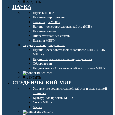
Закрыть
НАУКА
Наука в МПГУ
Научные мероприятия
Олимпиады МПГУ
Научно-исследовательская работа (НИР)
Научные школы
Диссертационные советы
Издания МПГУ
Структурные подразделения
Научно-исследовательский комплекс МПГУ (НИК
МПГУ)
Научно-образовательные подразделения
Обсерватория
Педагогический Технопарк «Кванториум» МПГУ
Закрыть
СТУДЕНЧЕСКИЙ МИР
Управление воспитательной работы и молодежной
политики
Культурные проекты МПГУ
Спорт МПГУ
Музей