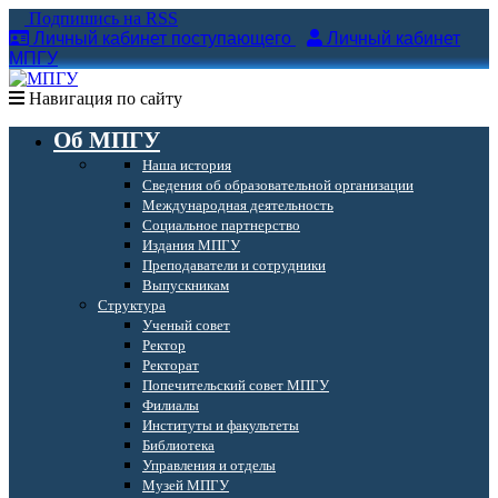
Подпишись на RSS
Личный кабинет поступающего
Личный кабинет
МПГУ
Навигация по сайту
Об МПГУ
Наша история
Сведения об образовательной организации
Международная деятельность
Социальное партнерство
Издания МПГУ
Преподаватели и сотрудники
Выпускникам
Структура
Ученый совет
Ректор
Ректорат
Попечительский совет МПГУ
Филиалы
Институты и факультеты
Библиотека
Управления и отделы
Музей МПГУ