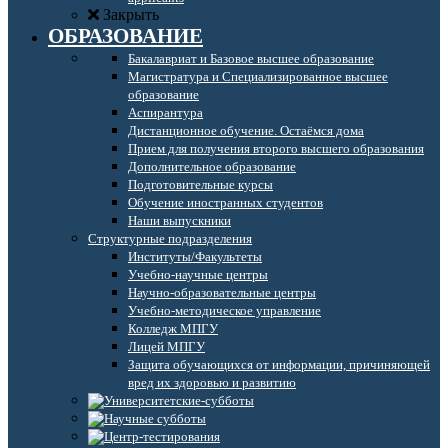
Закрыть
ОБРАЗОВАНИЕ
Бакалавриат и Базовое высшее образование
Магистратура и Специализированное высшее
образование
Аспирантура
Дистанционное обучение. Остаёмся дома
Прием для получения второго высшего образования
Дополнительное образование
Подготовительные курсы
Обучение иностранных студентов
Наши выпускники
Структурные подразделения
Институты/Факультеты
Учебно-научные центры
Научно-образовательные центры
Учебно-методическое управление
Колледж МПГУ
Лицей МПГУ
Защита обучающихся от информации, причиняющей
вред их здоровью и развитию