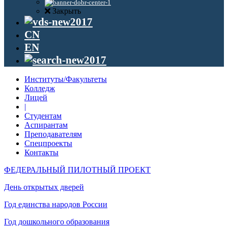
Закрыть
CN
EN
Институты/Факультеты
Колледж
Лицей
|
Студентам
Аспирантам
Преподавателям
Спецпроекты
Контакты
ФЕДЕРАЛЬНЫЙ ПИЛОТНЫЙ ПРОЕКТ
День открытых дверей
Год единства народов России
Год дошкольного образования