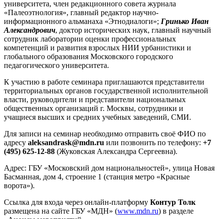
университета, член редакционного совета журнала
«Палеоэтнология», главный редактор научно-
информационного альманаха «Этнодиалоги»;
Гринько Иван
Александрович
, доктор исторических наук, главный научный
сотрудник лаборатории оценки профессиональных
компетенций и развития взрослых НИИ урбанистики и
глобального образования Московского городского
педагогического университета.
К участию в работе семинара приглашаются представители
территориальных органов государственной исполнительной
власти, руководители и представители национальных
общественных организаций г. Москвы, сотрудники и
учащиеся высших и средних учебных заведений, СМИ.
Для записи на семинар необходимо отправить своё ФИО по
адресу
aleksandrask@
mdn.
ru
или позвонить по телефону:
+7
(495) 625-12-88
(Жуковская Александра Сергеевна).
Адрес: ГБУ «Московский дом национальностей», улица Новая
Басманная, дом 4, строение 1 (станция метро «Красные
ворота»).
Ссылка для входа через онлайн-платформу
Контур Толк
размещена на сайте ГБУ «МДН» (
www.mdn.ru
) в разделе