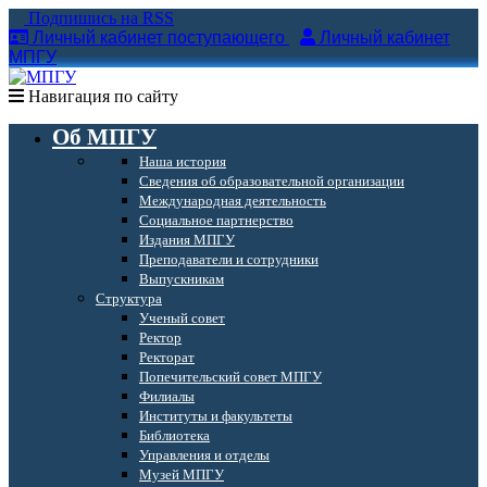
Подпишись на RSS
Личный кабинет поступающего
Личный кабинет
МПГУ
Навигация по сайту
Об МПГУ
Наша история
Сведения об образовательной организации
Международная деятельность
Социальное партнерство
Издания МПГУ
Преподаватели и сотрудники
Выпускникам
Структура
Ученый совет
Ректор
Ректорат
Попечительский совет МПГУ
Филиалы
Институты и факультеты
Библиотека
Управления и отделы
Музей МПГУ