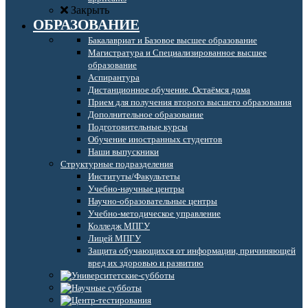
Закрыть
ОБРАЗОВАНИЕ
Бакалавриат и Базовое высшее образование
Магистратура и Специализированное высшее
образование
Аспирантура
Дистанционное обучение. Остаёмся дома
Прием для получения второго высшего образования
Дополнительное образование
Подготовительные курсы
Обучение иностранных студентов
Наши выпускники
Структурные подразделения
Институты/Факультеты
Учебно-научные центры
Научно-образовательные центры
Учебно-методическое управление
Колледж МПГУ
Лицей МПГУ
Защита обучающихся от информации, причиняющей
вред их здоровью и развитию