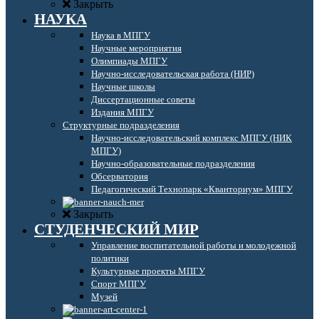
Закрыть
НАУКА
Наука в МПГУ
Научные мероприятия
Олимпиады МПГУ
Научно-исследовательская работа (НИР)
Научные школы
Диссертационные советы
Издания МПГУ
Структурные подразделения
Научно-исследовательский комплекс МПГУ (НИК
МПГУ)
Научно-образовательные подразделения
Обсерватория
Педагогический Технопарк «Кванториум» МПГУ
Закрыть
СТУДЕНЧЕСКИЙ МИР
Управление воспитательной работы и молодежной
политики
Культурные проекты МПГУ
Спорт МПГУ
Музей