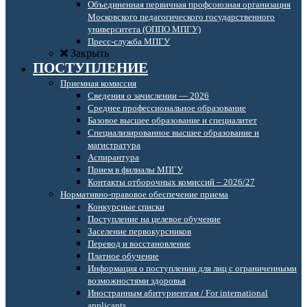
Объединенная первичная профсоюзная организация
Московского педагогического государственного
университета (ОППО МПГУ)
Пресс-служба МПГУ
Закрыть
ПОСТУПЛЕНИЕ
Приемная комиссия
Сведения о зачислении — 2026
Среднее профессиональное образование
Базовое высшее образование и специалитет
Специализированное высшее образование и
магистратура
Аспирантура
Прием в филиалы МПГУ
Контакты отборочных комиссий – 2026/27
Нормативно-правовое обеспечение приема
Конкурсные списки
Поступление на целевое обучение
Заселение первокурсников
Перевод и восстановление
Платное обучение
Информация о поступлении для лиц с ограниченными
возможностями здоровья
Иностранным абитуриентам / For international
applicants