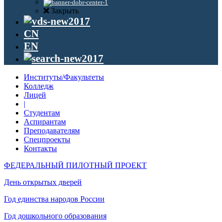
Закрыть
CN
EN
Институты/Факультеты
Колледж
Лицей
|
Студентам
Аспирантам
Преподавателям
Спецпроекты
Контакты
ФЕДЕРАЛЬНЫЙ ПИЛОТНЫЙ ПРОЕКТ
День открытых дверей
Год единства народов России
Год дошкольного образования