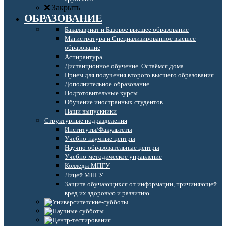
Закрыть
ОБРАЗОВАНИЕ
Бакалавриат и Базовое высшее образование
Магистратура и Специализированное высшее
образование
Аспирантура
Дистанционное обучение. Остаёмся дома
Прием для получения второго высшего образования
Дополнительное образование
Подготовительные курсы
Обучение иностранных студентов
Наши выпускники
Структурные подразделения
Институты/Факультеты
Учебно-научные центры
Научно-образовательные центры
Учебно-методическое управление
Колледж МПГУ
Лицей МПГУ
Защита обучающихся от информации, причиняющей
вред их здоровью и развитию