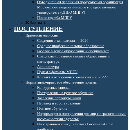
Объединенная первичная профсоюзная организация
Московского педагогического государственного
университета (ОППО МПГУ)
Пресс-служба МПГУ
Закрыть
ПОСТУПЛЕНИЕ
Приемная комиссия
Сведения о зачислении — 2026
Среднее профессиональное образование
Базовое высшее образование и специалитет
Специализированное высшее образование и
магистратура
Аспирантура
Прием в филиалы МПГУ
Контакты отборочных комиссий – 2026/27
Нормативно-правовое обеспечение приема
Конкурсные списки
Поступление на целевое обучение
Заселение первокурсников
Перевод и восстановление
Платное обучение
Информация о поступлении для лиц с ограниченными
возможностями здоровья
Иностранным абитуриентам / For international
applicants