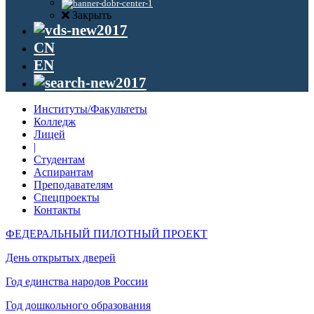
Закрыть
CN
EN
Институты/Факультеты
Колледж
Лицей
|
Студентам
Аспирантам
Преподавателям
Спецпроекты
Контакты
ФЕДЕРАЛЬНЫЙ ПИЛОТНЫЙ ПРОЕКТ
День открытых дверей
Год единства народов России
Год дошкольного образования