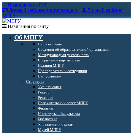
Подпишись на RSS
Личный кабинет поступающего
Личный кабинет
МПГУ
Навигация по сайту
Об МПГУ
Наша история
Сведения об образовательной организации
Международная деятельность
Социальное партнерство
Издания МПГУ
Преподаватели и сотрудники
Выпускникам
Структура
Ученый совет
Ректор
Ректорат
Попечительский совет МПГУ
Филиалы
Институты и факультеты
Библиотека
Управления и отделы
Музей МПГУ