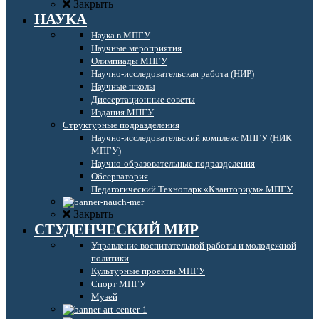
Закрыть
НАУКА
Наука в МПГУ
Научные мероприятия
Олимпиады МПГУ
Научно-исследовательская работа (НИР)
Научные школы
Диссертационные советы
Издания МПГУ
Структурные подразделения
Научно-исследовательский комплекс МПГУ (НИК
МПГУ)
Научно-образовательные подразделения
Обсерватория
Педагогический Технопарк «Кванториум» МПГУ
Закрыть
СТУДЕНЧЕСКИЙ МИР
Управление воспитательной работы и молодежной
политики
Культурные проекты МПГУ
Спорт МПГУ
Музей