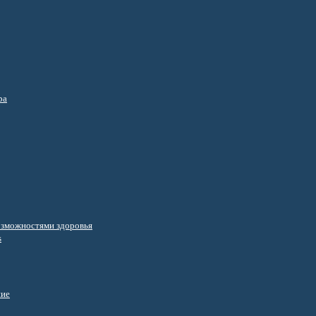
ра
озможностями здоровья
s
ние