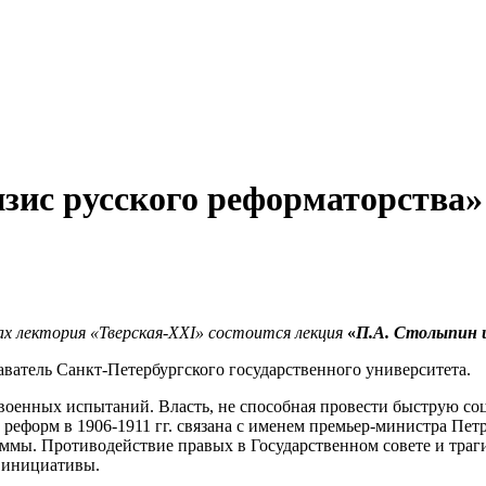
зис русского реформаторства»
ах лектория «Тверская-
XXI
» состоится лекция
«
П.А. Столыпин и
аватель Санкт-Петербургского государственного университета.
 военных испытаний. Власть, не способная провести быструю с
еформ в 1906-1911 гг. связана с именем премьер-министра Пет
аммы. Противодействие правых в Государственном совете и тра
й инициативы.