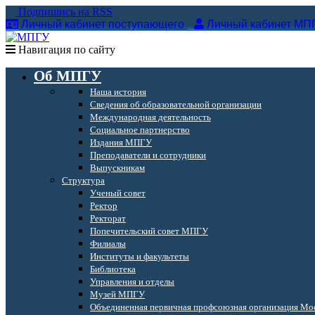
Подпишись на RSS
Личный кабинет поступающего
Личный кабинет МП
Навигация по сайту
Об МПГУ
Наша история
Сведения об образовательной организации
Международная деятельность
Социальное партнерство
Издания МПГУ
Преподаватели и сотрудники
Выпускникам
Структура
Ученый совет
Ректор
Ректорат
Попечительский совет МПГУ
Филиалы
Институты и факультеты
Библиотека
Управления и отделы
Музей МПГУ
Объединенная первичная профсоюзная организация Мос