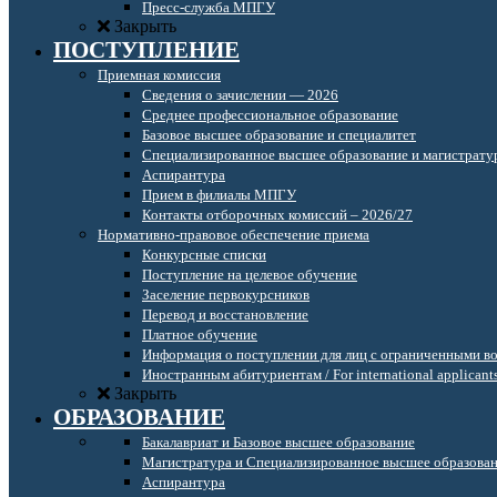
Пресс-служба МПГУ
Закрыть
ПОСТУПЛЕНИЕ
Приемная комиссия
Сведения о зачислении — 2026
Среднее профессиональное образование
Базовое высшее образование и специалитет
Специализированное высшее образование и магистрату
Аспирантура
Прием в филиалы МПГУ
Контакты отборочных комиссий – 2026/27
Нормативно-правовое обеспечение приема
Конкурсные списки
Поступление на целевое обучение
Заселение первокурсников
Перевод и восстановление
Платное обучение
Информация о поступлении для лиц с ограниченными в
Иностранным абитуриентам / For international applicant
Закрыть
ОБРАЗОВАНИЕ
Бакалавриат и Базовое высшее образование
Магистратура и Специализированное высшее образова
Аспирантура