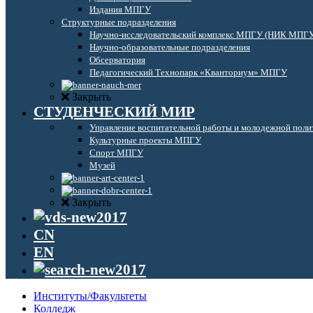
Издания МПГУ
Структурные подразделения
Научно-исследовательский комплекс МПГУ (НИК МПГ
Научно-образовательные подразделения
Обсерватория
Педагогический Технопарк «Кванториум» МПГУ
Закрыть
СТУДЕНЧЕСКИЙ МИР
Управление воспитательной работы и молодежной поли
Культурные проекты МПГУ
Спорт МПГУ
Музей
Закрыть
CN
EN
Институты/Факультеты
Колледж