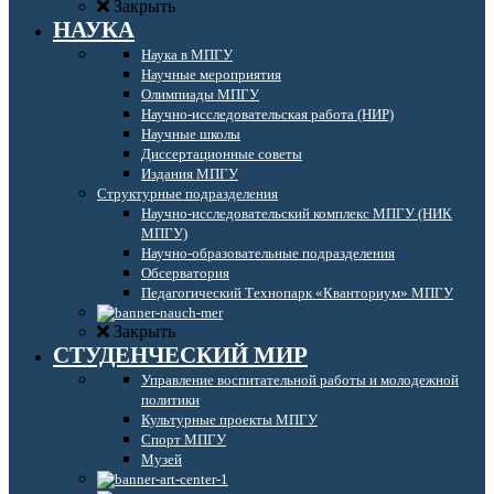
Закрыть
НАУКА
Наука в МПГУ
Научные мероприятия
Олимпиады МПГУ
Научно-исследовательская работа (НИР)
Научные школы
Диссертационные советы
Издания МПГУ
Структурные подразделения
Научно-исследовательский комплекс МПГУ (НИК
МПГУ)
Научно-образовательные подразделения
Обсерватория
Педагогический Технопарк «Кванториум» МПГУ
Закрыть
СТУДЕНЧЕСКИЙ МИР
Управление воспитательной работы и молодежной
политики
Культурные проекты МПГУ
Спорт МПГУ
Музей