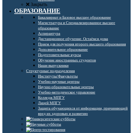
Закрыть
ОБРАЗОВАНИЕ
Бакалавриат и Базовое высшее образование
Магистратура и Специализированное высшее
образование
Аспирантура
Дистанционное обучение. Остаёмся дома
Прием для получения второго высшего образования
Дополнительное образование
Подготовительные курсы
Обучение иностранных студентов
Наши выпускники
Структурные подразделения
Институты/Факультеты
Учебно-научные центры
Научно-образовательные центры
Учебно-методическое управление
Колледж МПГУ
Лицей МПГУ
Защита обучающихся от информации, причиняющей
вред их здоровью и развитию