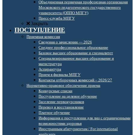
Объединенная первичная профсоюзная организация
Московского педагогического государственного
университета (ОППО МПГУ)
Пресс-служба МПГУ
Закрыть
ПОСТУПЛЕНИЕ
Приемная комиссия
Сведения о зачислении — 2026
Среднее профессиональное образование
Базовое высшее образование и специалитет
Специализированное высшее образование и
магистратура
Аспирантура
Прием в филиалы МПГУ
Контакты отборочных комиссий – 2026/27
Нормативно-правовое обеспечение приема
Конкурсные списки
Поступление на целевое обучение
Заселение первокурсников
Перевод и восстановление
Платное обучение
Информация о поступлении для лиц с ограниченными
возможностями здоровья
Иностранным абитуриентам / For international
applicants