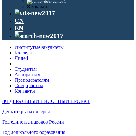
Закрыть
CN
EN
Институты/Факультеты
Колледж
Лицей
|
Студентам
Аспирантам
Преподавателям
Спецпроекты
Контакты
ФЕДЕРАЛЬНЫЙ ПИЛОТНЫЙ ПРОЕКТ
День открытых дверей
Год единства народов России
Год дошкольного образования