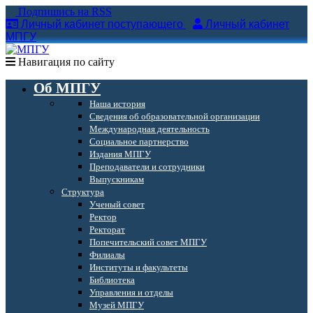
Подпишись на RSS
Личный кабинет поступающего
Личный кабинет
МПГУ
Навигация по сайту
Об МПГУ
Наша история
Сведения об образовательной организации
Международная деятельность
Социальное партнерство
Издания МПГУ
Преподаватели и сотрудники
Выпускникам
Структура
Ученый совет
Ректор
Ректорат
Попечительский совет МПГУ
Филиалы
Институты и факультеты
Библиотека
Управления и отделы
Музей МПГУ