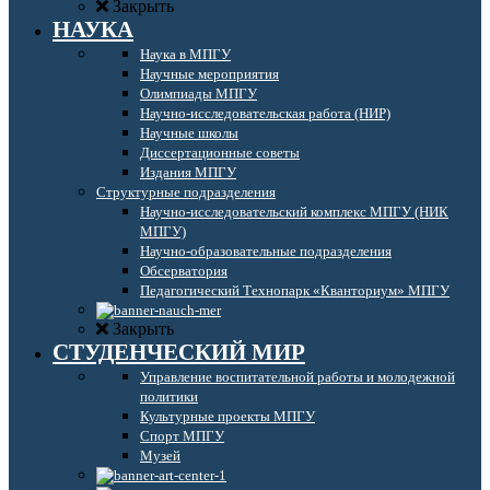
Закрыть
НАУКА
Наука в МПГУ
Научные мероприятия
Олимпиады МПГУ
Научно-исследовательская работа (НИР)
Научные школы
Диссертационные советы
Издания МПГУ
Структурные подразделения
Научно-исследовательский комплекс МПГУ (НИК
МПГУ)
Научно-образовательные подразделения
Обсерватория
Педагогический Технопарк «Кванториум» МПГУ
Закрыть
СТУДЕНЧЕСКИЙ МИР
Управление воспитательной работы и молодежной
политики
Культурные проекты МПГУ
Спорт МПГУ
Музей