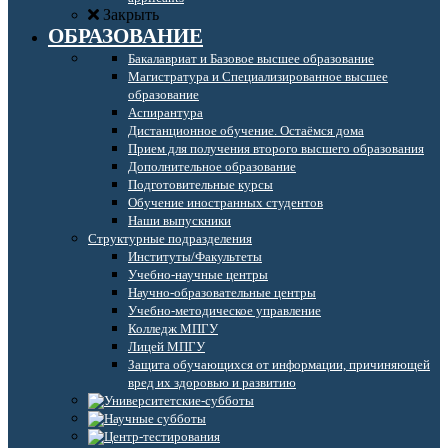
Закрыть
ОБРАЗОВАНИЕ
Бакалавриат и Базовое высшее образование
Магистратура и Специализированное высшее
образование
Аспирантура
Дистанционное обучение. Остаёмся дома
Прием для получения второго высшего образования
Дополнительное образование
Подготовительные курсы
Обучение иностранных студентов
Наши выпускники
Структурные подразделения
Институты/Факультеты
Учебно-научные центры
Научно-образовательные центры
Учебно-методическое управление
Колледж МПГУ
Лицей МПГУ
Защита обучающихся от информации, причиняющей
вред их здоровью и развитию