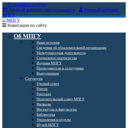
Подпишись на RSS
Личный кабинет поступающего
Личный кабинет
МПГУ
Навигация по сайту
Об МПГУ
Наша история
Сведения об образовательной организации
Международная деятельность
Социальное партнерство
Издания МПГУ
Преподаватели и сотрудники
Выпускникам
Структура
Ученый совет
Ректор
Ректорат
Попечительский совет МПГУ
Филиалы
Институты и факультеты
Библиотека
Управления и отделы
Музей МПГУ