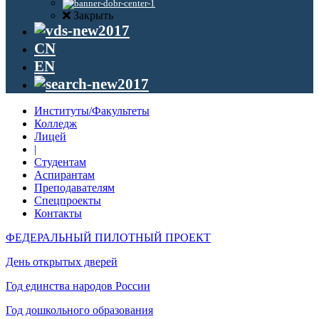
Закрыть
CN
EN
Институты/Факультеты
Колледж
Лицей
|
Студентам
Аспирантам
Преподавателям
Спецпроекты
Контакты
ФЕДЕРАЛЬНЫЙ ПИЛОТНЫЙ ПРОЕКТ
День открытых дверей
Год единства народов России
Год дошкольного образования