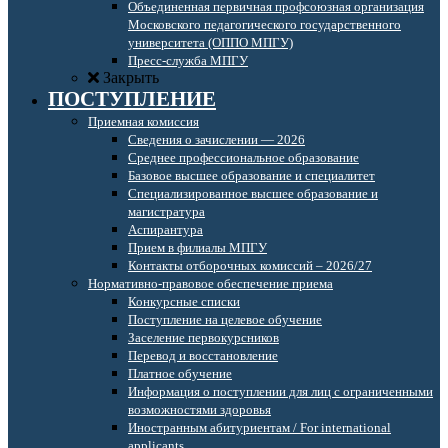
Объединенная первичная профсоюзная организация
Московского педагогического государственного
университета (ОППО МПГУ)
Пресс-служба МПГУ
Закрыть
ПОСТУПЛЕНИЕ
Приемная комиссия
Сведения о зачислении — 2026
Среднее профессиональное образование
Базовое высшее образование и специалитет
Специализированное высшее образование и
магистратура
Аспирантура
Прием в филиалы МПГУ
Контакты отборочных комиссий – 2026/27
Нормативно-правовое обеспечение приема
Конкурсные списки
Поступление на целевое обучение
Заселение первокурсников
Перевод и восстановление
Платное обучение
Информация о поступлении для лиц с ограниченными
возможностями здоровья
Иностранным абитуриентам / For international
applicants