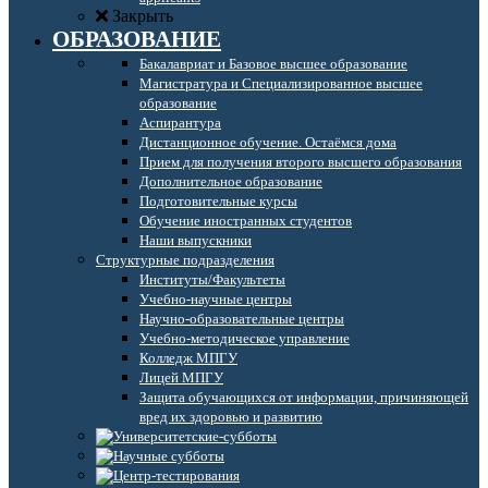
Закрыть
ОБРАЗОВАНИЕ
Бакалавриат и Базовое высшее образование
Магистратура и Специализированное высшее
образование
Аспирантура
Дистанционное обучение. Остаёмся дома
Прием для получения второго высшего образования
Дополнительное образование
Подготовительные курсы
Обучение иностранных студентов
Наши выпускники
Структурные подразделения
Институты/Факультеты
Учебно-научные центры
Научно-образовательные центры
Учебно-методическое управление
Колледж МПГУ
Лицей МПГУ
Защита обучающихся от информации, причиняющей
вред их здоровью и развитию