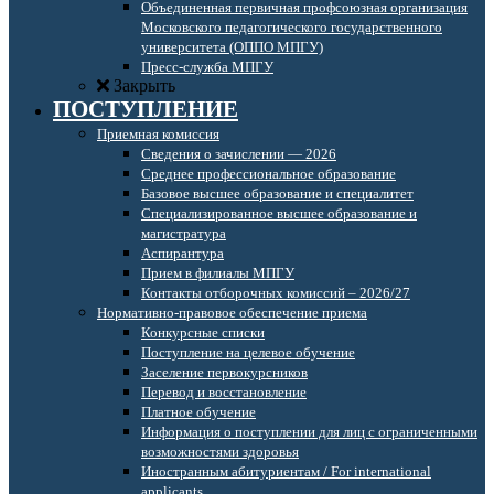
Объединенная первичная профсоюзная организация
Московского педагогического государственного
университета (ОППО МПГУ)
Пресс-служба МПГУ
Закрыть
ПОСТУПЛЕНИЕ
Приемная комиссия
Сведения о зачислении — 2026
Среднее профессиональное образование
Базовое высшее образование и специалитет
Специализированное высшее образование и
магистратура
Аспирантура
Прием в филиалы МПГУ
Контакты отборочных комиссий – 2026/27
Нормативно-правовое обеспечение приема
Конкурсные списки
Поступление на целевое обучение
Заселение первокурсников
Перевод и восстановление
Платное обучение
Информация о поступлении для лиц с ограниченными
возможностями здоровья
Иностранным абитуриентам / For international
applicants