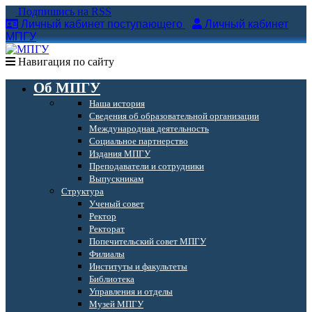
Подпишись на RSS
Личный кабинет поступающего
Личный кабинет
МПГУ
Навигация по сайту
Об МПГУ
Наша история
Сведения об образовательной организации
Международная деятельность
Социальное партнерство
Издания МПГУ
Преподаватели и сотрудники
Выпускникам
Структура
Ученый совет
Ректор
Ректорат
Попечительский совет МПГУ
Филиалы
Институты и факультеты
Библиотека
Управления и отделы
Музей МПГУ