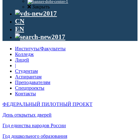
Закрыть
CN
EN
Институты/Факультеты
Колледж
Лицей
|
Студентам
Аспирантам
Преподавателям
Спецпроекты
Контакты
ФЕДЕРАЛЬНЫЙ ПИЛОТНЫЙ ПРОЕКТ
День открытых дверей
Год единства народов России
Год дошкольного образования