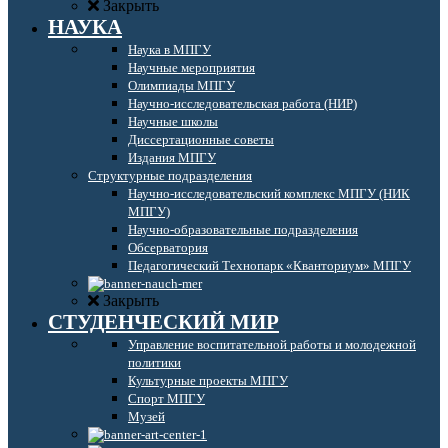
Закрыть
НАУКА
Наука в МПГУ
Научные мероприятия
Олимпиады МПГУ
Научно-исследовательская работа (НИР)
Научные школы
Диссертационные советы
Издания МПГУ
Структурные подразделения
Научно-исследовательский комплекс МПГУ (НИК
МПГУ)
Научно-образовательные подразделения
Обсерватория
Педагогический Технопарк «Кванториум» МПГУ
Закрыть
СТУДЕНЧЕСКИЙ МИР
Управление воспитательной работы и молодежной
политики
Культурные проекты МПГУ
Спорт МПГУ
Музей