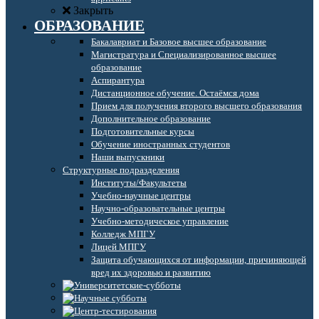
Закрыть
ОБРАЗОВАНИЕ
Бакалавриат и Базовое высшее образование
Магистратура и Специализированное высшее
образование
Аспирантура
Дистанционное обучение. Остаёмся дома
Прием для получения второго высшего образования
Дополнительное образование
Подготовительные курсы
Обучение иностранных студентов
Наши выпускники
Структурные подразделения
Институты/Факультеты
Учебно-научные центры
Научно-образовательные центры
Учебно-методическое управление
Колледж МПГУ
Лицей МПГУ
Защита обучающихся от информации, причиняющей
вред их здоровью и развитию