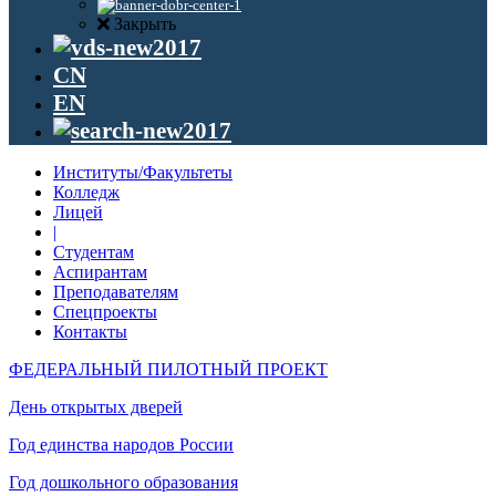
Закрыть
CN
EN
Институты/Факультеты
Колледж
Лицей
|
Студентам
Аспирантам
Преподавателям
Спецпроекты
Контакты
ФЕДЕРАЛЬНЫЙ ПИЛОТНЫЙ ПРОЕКТ
День открытых дверей
Год единства народов России
Год дошкольного образования