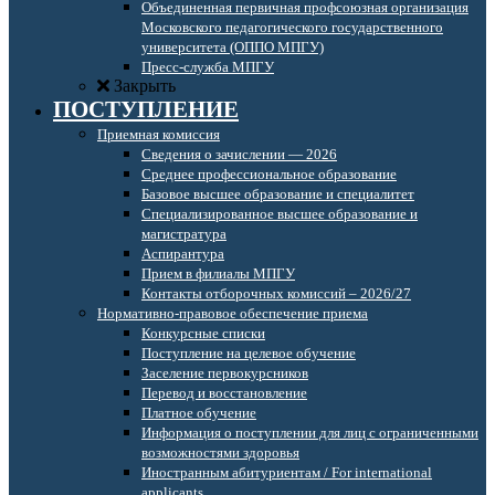
Объединенная первичная профсоюзная организация
Московского педагогического государственного
университета (ОППО МПГУ)
Пресс-служба МПГУ
Закрыть
ПОСТУПЛЕНИЕ
Приемная комиссия
Сведения о зачислении — 2026
Среднее профессиональное образование
Базовое высшее образование и специалитет
Специализированное высшее образование и
магистратура
Аспирантура
Прием в филиалы МПГУ
Контакты отборочных комиссий – 2026/27
Нормативно-правовое обеспечение приема
Конкурсные списки
Поступление на целевое обучение
Заселение первокурсников
Перевод и восстановление
Платное обучение
Информация о поступлении для лиц с ограниченными
возможностями здоровья
Иностранным абитуриентам / For international
applicants