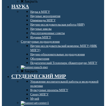
Закрыть
НАУКА
Наука в МПГУ
Научные мероприятия
Олимпиады МПГУ
Научно-исследовательская работа (НИР)
Научные школы
Диссертационные советы
Издания МПГУ
Структурные подразделения
Научно-исследовательский комплекс МПГУ (НИК
МПГУ)
Научно-образовательные подразделения
Обсерватория
Педагогический Технопарк «Кванториум» МПГУ
Закрыть
СТУДЕНЧЕСКИЙ МИР
Управление воспитательной работы и молодежной
политики
Культурные проекты МПГУ
Спорт МПГУ
Музей