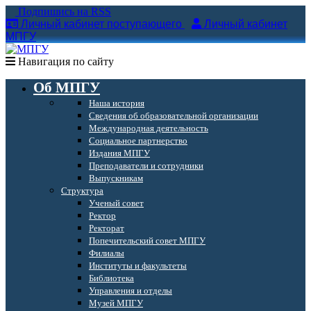
Подпишись на RSS
Личный кабинет поступающего
Личный кабинет
МПГУ
Навигация по сайту
Об МПГУ
Наша история
Сведения об образовательной организации
Международная деятельность
Социальное партнерство
Издания МПГУ
Преподаватели и сотрудники
Выпускникам
Структура
Ученый совет
Ректор
Ректорат
Попечительский совет МПГУ
Филиалы
Институты и факультеты
Библиотека
Управления и отделы
Музей МПГУ