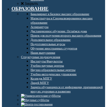
Закрыть
ОБРАЗОВАНИЕ
Бакалавриат и Базовое высшее образование
Магистратура и Специализированное высшее
образование
Аспирантура
Дистанционное обучение. Остаёмся дома
Прием для получения второго высшего образования
Дополнительное образование
Подготовительные курсы
Обучение иностранных студентов
Наши выпускники
Структурные подразделения
Институты/Факультеты
Учебно-научные центры
Научно-образовательные центры
Учебно-методическое управление
Колледж МПГУ
Лицей МПГУ
Защита обучающихся от информации, причиняющей
вред их здоровью и развитию