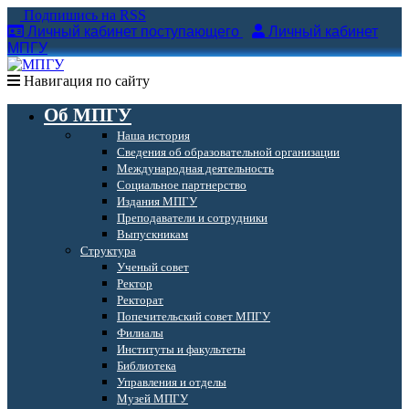
Подпишись на RSS
Личный кабинет поступающего
Личный кабинет
МПГУ
Навигация по сайту
Об МПГУ
Наша история
Сведения об образовательной организации
Международная деятельность
Социальное партнерство
Издания МПГУ
Преподаватели и сотрудники
Выпускникам
Структура
Ученый совет
Ректор
Ректорат
Попечительский совет МПГУ
Филиалы
Институты и факультеты
Библиотека
Управления и отделы
Музей МПГУ