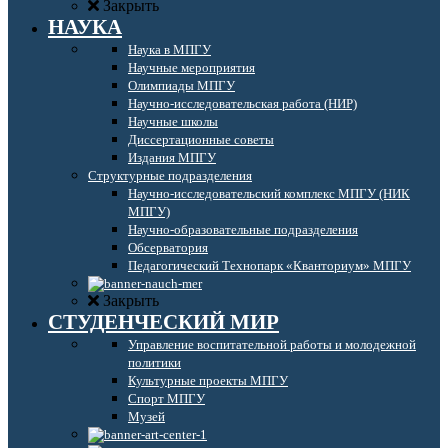
Закрыть
НАУКА
Наука в МПГУ
Научные мероприятия
Олимпиады МПГУ
Научно-исследовательская работа (НИР)
Научные школы
Диссертационные советы
Издания МПГУ
Структурные подразделения
Научно-исследовательский комплекс МПГУ (НИК
МПГУ)
Научно-образовательные подразделения
Обсерватория
Педагогический Технопарк «Кванториум» МПГУ
Закрыть
СТУДЕНЧЕСКИЙ МИР
Управление воспитательной работы и молодежной
политики
Культурные проекты МПГУ
Спорт МПГУ
Музей