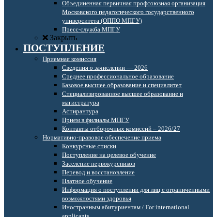
Объединенная первичная профсоюзная организация
Московского педагогического государственного
университета (ОППО МПГУ)
Пресс-служба МПГУ
Закрыть
ПОСТУПЛЕНИЕ
Приемная комиссия
Сведения о зачислении — 2026
Среднее профессиональное образование
Базовое высшее образование и специалитет
Специализированное высшее образование и
магистратура
Аспирантура
Прием в филиалы МПГУ
Контакты отборочных комиссий – 2026/27
Нормативно-правовое обеспечение приема
Конкурсные списки
Поступление на целевое обучение
Заселение первокурсников
Перевод и восстановление
Платное обучение
Информация о поступлении для лиц с ограниченными
возможностями здоровья
Иностранным абитуриентам / For international
applicants