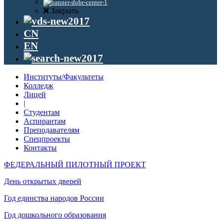
Закрыть
CN
EN
Институты/Факультеты
Колледж
Лицей
|
Студентам
Аспирантам
Преподавателям
Спецпроекты
Контакты
ФЕДЕРАЛЬНЫЙ ПИЛОТНЫЙ ПРОЕКТ
День открытых дверей
Год единства народов России
Год дошкольного образования