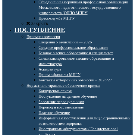
Объединенная первичная профсоюзная организация
Московского педагогического государственного
университета (ОППО МПГУ)
Пресс-служба МПГУ
Закрыть
ПОСТУПЛЕНИЕ
Приемная комиссия
Сведения о зачислении — 2026
Среднее профессиональное образование
Базовое высшее образование и специалитет
Специализированное высшее образование и
магистратура
Аспирантура
Прием в филиалы МПГУ
Контакты отборочных комиссий – 2026/27
Нормативно-правовое обеспечение приема
Конкурсные списки
Поступление на целевое обучение
Заселение первокурсников
Перевод и восстановление
Платное обучение
Информация о поступлении для лиц с ограниченными
возможностями здоровья
Иностранным абитуриентам / For international
applicants