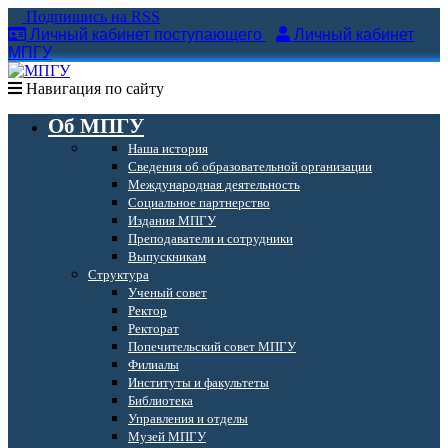
Подпишись на RSS
Личный кабинет поступающего
Личный кабинет
МПГУ
Навигация по сайту
Об МПГУ
Наша история
Сведения об образовательной организации
Международная деятельность
Социальное партнерство
Издания МПГУ
Преподаватели и сотрудники
Выпускникам
Структура
Ученый совет
Ректор
Ректорат
Попечительский совет МПГУ
Филиалы
Институты и факультеты
Библиотека
Управления и отделы
Музей МПГУ