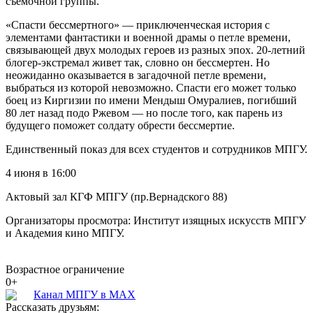
съемочной группы.
«Спасти бессмертного» — приключенческая история с
элементами фантастики и военной драмы о петле времени,
связывающей двух молодых героев из разных эпох. 20-летний
блогер-экстремал живет так, словно он бессмертен. Но
неожиданно оказывается в загадочной петле времени,
выбраться из которой невозможно. Спасти его может только
боец из Киргизии по имени Мендыш Омуралиев, погибший
80 лет назад подо Ржевом — но после того, как парень из
будущего поможет солдату обрести бессмертие.
Единственный показ для всех студентов и сотрудников МПГУ.
4 июня в 16:00
Актовый зал КГФ МПГУ (пр.Вернадского 88)
Организаторы просмотра: Институт изящных искусств МПГУ
и Академия кино МПГУ.
Возрастное ограничение
0+
Канал МПГУ в MAX
Рассказать друзьям: