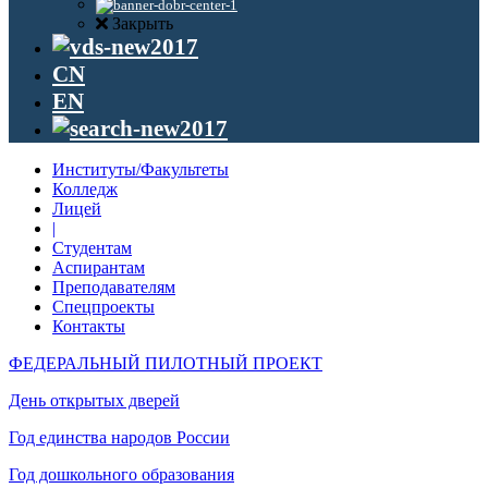
Закрыть
CN
EN
Институты/Факультеты
Колледж
Лицей
|
Студентам
Аспирантам
Преподавателям
Спецпроекты
Контакты
ФЕДЕРАЛЬНЫЙ ПИЛОТНЫЙ ПРОЕКТ
День открытых дверей
Год единства народов России
Год дошкольного образования