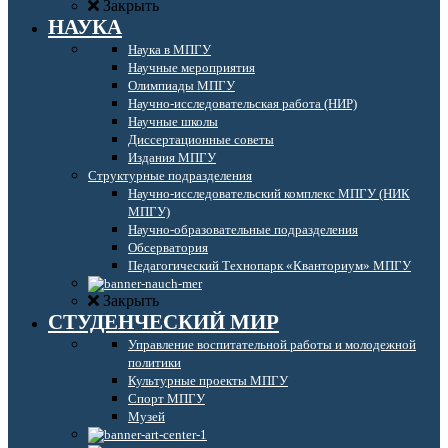
Закрыть
НАУКА
Наука в МПГУ
Научные мероприятия
Олимпиады МПГУ
Научно-исследовательская работа (НИР)
Научные школы
Диссертационные советы
Издания МПГУ
Структурные подразделения
Научно-исследовательский комплекс МПГУ (НИК
МПГУ)
Научно-образовательные подразделения
Обсерватория
Педагогический Технопарк «Кванториум» МПГУ
Закрыть
СТУДЕНЧЕСКИЙ МИР
Управление воспитательной работы и молодежной
политики
Культурные проекты МПГУ
Спорт МПГУ
Музей