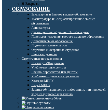
Закрыть
ОБРАЗОВАНИЕ
Бакалавриат и Базовое высшее образование
Магистратура и Специализированное высшее
образование
Аспирантура
Дистанционное обучение. Остаёмся дома
Прием для получения второго высшего образования
Дополнительное образование
Подготовительные курсы
Обучение иностранных студентов
Наши выпускники
Структурные подразделения
Институты/Факультеты
Учебно-научные центры
Научно-образовательные центры
Учебно-методическое управление
Колледж МПГУ
Лицей МПГУ
Защита обучающихся от информации, причиняющей
вред их здоровью и развитию