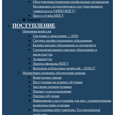
Объединенная первичная профсоюзная организация
Московского педагогического государственного
университета (ОППО МПГУ)
Пресс-служба МПГУ
Закрыть
ПОСТУПЛЕНИЕ
Приемная комиссия
Сведения о зачислении — 2026
Среднее профессиональное образование
Базовое высшее образование и специалитет
Специализированное высшее образование и
магистратура
Аспирантура
Прием в филиалы МПГУ
Контакты отборочных комиссий – 2026/27
Нормативно-правовое обеспечение приема
Конкурсные списки
Поступление на целевое обучение
Заселение первокурсников
Перевод и восстановление
Платное обучение
Информация о поступлении для лиц с ограниченными
возможностями здоровья
Иностранным абитуриентам / For international
applicants