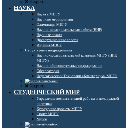
Закрыть
НАУКА
Наука в МПГУ
Научные мероприятия
Олимпиады МПГУ
Научно-исследовательская работа (НИР)
Научные школы
Диссертационные советы
Издания МПГУ
Структурные подразделения
Научно-исследовательский комплекс МПГУ (НИК
МПГУ)
Научно-образовательные подразделения
Обсерватория
Педагогический Технопарк «Кванториум» МПГУ
Закрыть
СТУДЕНЧЕСКИЙ МИР
Управление воспитательной работы и молодежной
политики
Культурные проекты МПГУ
Спорт МПГУ
Музей