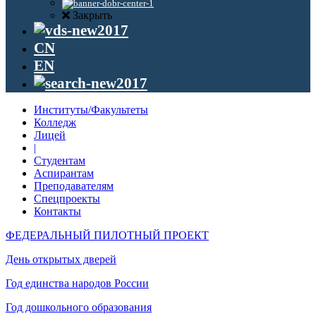
Закрыть
CN
EN
Институты/Факультеты
Колледж
Лицей
|
Студентам
Аспирантам
Преподавателям
Спецпроекты
Контакты
ФЕДЕРАЛЬНЫЙ ПИЛОТНЫЙ ПРОЕКТ
День открытых дверей
Год единства народов России
Год дошкольного образования