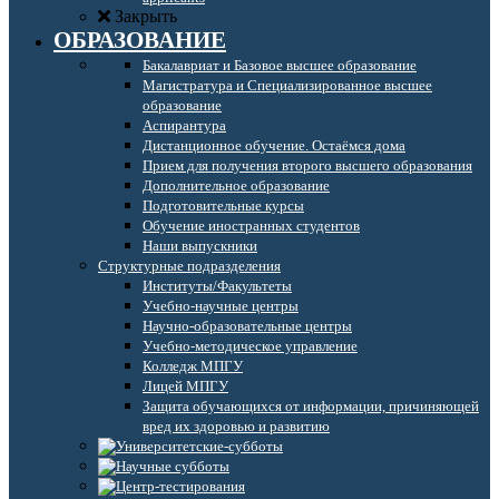
Закрыть
ОБРАЗОВАНИЕ
Бакалавриат и Базовое высшее образование
Магистратура и Специализированное высшее
образование
Аспирантура
Дистанционное обучение. Остаёмся дома
Прием для получения второго высшего образования
Дополнительное образование
Подготовительные курсы
Обучение иностранных студентов
Наши выпускники
Структурные подразделения
Институты/Факультеты
Учебно-научные центры
Научно-образовательные центры
Учебно-методическое управление
Колледж МПГУ
Лицей МПГУ
Защита обучающихся от информации, причиняющей
вред их здоровью и развитию