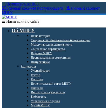
Подпишись на RSS
Личный кабинет поступающего
Личный кабинет
МПГУ
Навигация по сайту
Об МПГУ
Наша история
Сведения об образовательной организации
Международная деятельность
Социальное партнерство
Издания МПГУ
Преподаватели и сотрудники
Выпускникам
Структура
Ученый совет
Ректор
Ректорат
Попечительский совет МПГУ
Филиалы
Институты и факультеты
Библиотека
Управления и отделы
Музей МПГУ