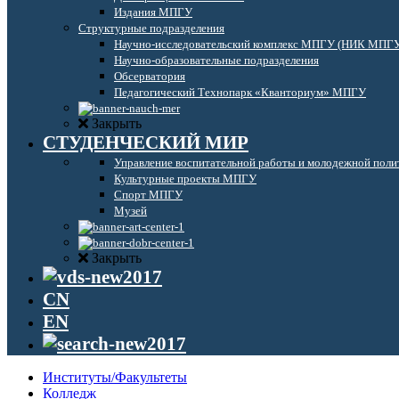
Издания МПГУ
Структурные подразделения
Научно-исследовательский комплекс МПГУ (НИК МПГ
Научно-образовательные подразделения
Обсерватория
Педагогический Технопарк «Кванториум» МПГУ
Закрыть
СТУДЕНЧЕСКИЙ МИР
Управление воспитательной работы и молодежной поли
Культурные проекты МПГУ
Спорт МПГУ
Музей
Закрыть
CN
EN
Институты/Факультеты
Колледж