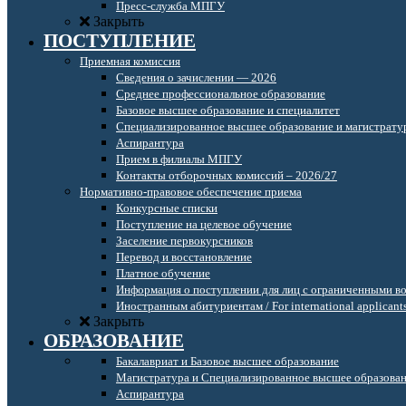
Пресс-служба МПГУ
Закрыть
ПОСТУПЛЕНИЕ
Приемная комиссия
Сведения о зачислении — 2026
Среднее профессиональное образование
Базовое высшее образование и специалитет
Специализированное высшее образование и магистрату
Аспирантура
Прием в филиалы МПГУ
Контакты отборочных комиссий – 2026/27
Нормативно-правовое обеспечение приема
Конкурсные списки
Поступление на целевое обучение
Заселение первокурсников
Перевод и восстановление
Платное обучение
Информация о поступлении для лиц с ограниченными в
Иностранным абитуриентам / For international applicant
Закрыть
ОБРАЗОВАНИЕ
Бакалавриат и Базовое высшее образование
Магистратура и Специализированное высшее образова
Аспирантура