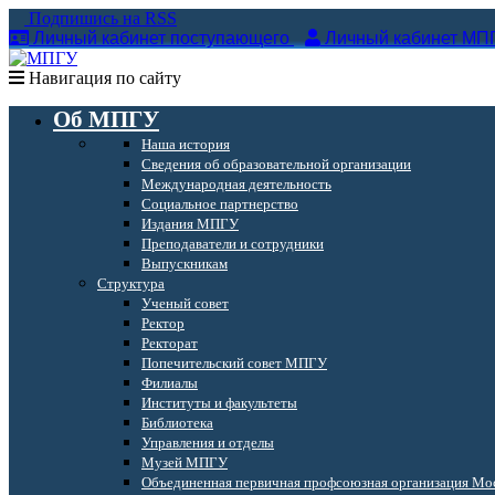
Подпишись на RSS
Личный кабинет поступающего
Личный кабинет МП
Навигация по сайту
Об МПГУ
Наша история
Сведения об образовательной организации
Международная деятельность
Социальное партнерство
Издания МПГУ
Преподаватели и сотрудники
Выпускникам
Структура
Ученый совет
Ректор
Ректорат
Попечительский совет МПГУ
Филиалы
Институты и факультеты
Библиотека
Управления и отделы
Музей МПГУ
Объединенная первичная профсоюзная организация Мос