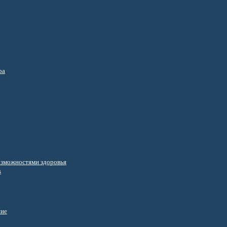
ра
озможностями здоровья
s
ние