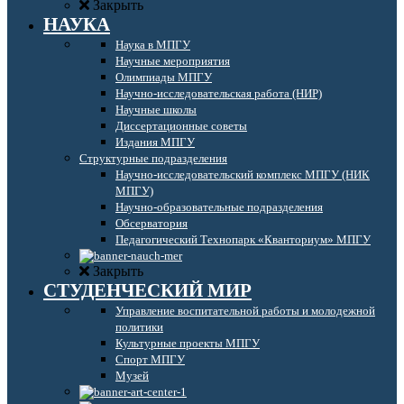
Закрыть
НАУКА
Наука в МПГУ
Научные мероприятия
Олимпиады МПГУ
Научно-исследовательская работа (НИР)
Научные школы
Диссертационные советы
Издания МПГУ
Структурные подразделения
Научно-исследовательский комплекс МПГУ (НИК
МПГУ)
Научно-образовательные подразделения
Обсерватория
Педагогический Технопарк «Кванториум» МПГУ
Закрыть
СТУДЕНЧЕСКИЙ МИР
Управление воспитательной работы и молодежной
политики
Культурные проекты МПГУ
Спорт МПГУ
Музей