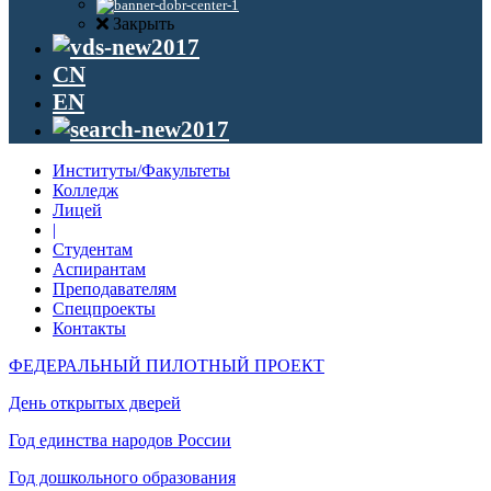
Закрыть
CN
EN
Институты/Факультеты
Колледж
Лицей
|
Студентам
Аспирантам
Преподавателям
Спецпроекты
Контакты
ФЕДЕРАЛЬНЫЙ ПИЛОТНЫЙ ПРОЕКТ
День открытых дверей
Год единства народов России
Год дошкольного образования