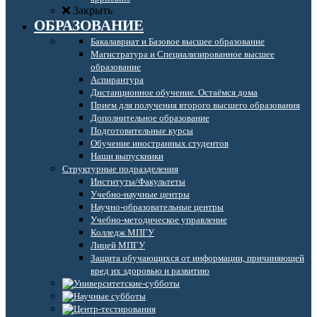
Закрыть
ОБРАЗОВАНИЕ
Бакалавриат и Базовое высшее образование
Магистратура и Специализированное высшее
образование
Аспирантура
Дистанционное обучение. Остаёмся дома
Прием для получения второго высшего образования
Дополнительное образование
Подготовительные курсы
Обучение иностранных студентов
Наши выпускники
Структурные подразделения
Институты/Факультеты
Учебно-научные центры
Научно-образовательные центры
Учебно-методическое управление
Колледж МПГУ
Лицей МПГУ
Защита обучающихся от информации, причиняющей
вред их здоровью и развитию