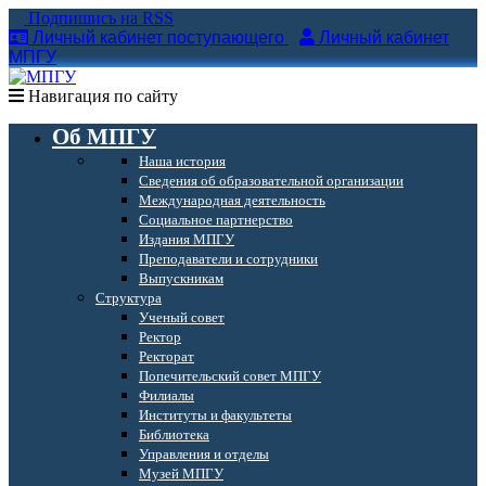
Подпишись на RSS
Личный кабинет поступающего
Личный кабинет
МПГУ
Навигация по сайту
Об МПГУ
Наша история
Сведения об образовательной организации
Международная деятельность
Социальное партнерство
Издания МПГУ
Преподаватели и сотрудники
Выпускникам
Структура
Ученый совет
Ректор
Ректорат
Попечительский совет МПГУ
Филиалы
Институты и факультеты
Библиотека
Управления и отделы
Музей МПГУ