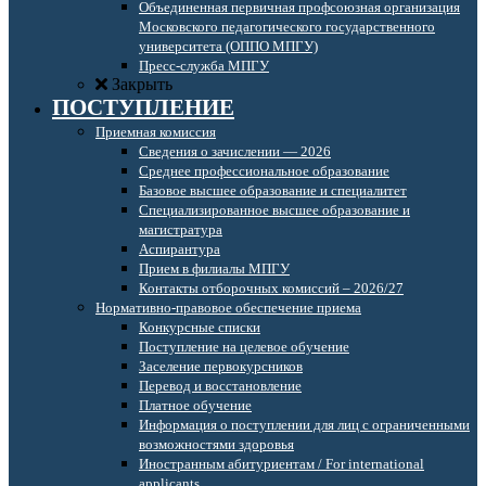
Объединенная первичная профсоюзная организация
Московского педагогического государственного
университета (ОППО МПГУ)
Пресс-служба МПГУ
Закрыть
ПОСТУПЛЕНИЕ
Приемная комиссия
Сведения о зачислении — 2026
Среднее профессиональное образование
Базовое высшее образование и специалитет
Специализированное высшее образование и
магистратура
Аспирантура
Прием в филиалы МПГУ
Контакты отборочных комиссий – 2026/27
Нормативно-правовое обеспечение приема
Конкурсные списки
Поступление на целевое обучение
Заселение первокурсников
Перевод и восстановление
Платное обучение
Информация о поступлении для лиц с ограниченными
возможностями здоровья
Иностранным абитуриентам / For international
applicants