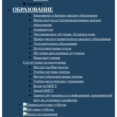
Закрыть
ОБРАЗОВАНИЕ
Бакалавриат и Базовое высшее образование
Магистратура и Специализированное высшее
образование
Аспирантура
Дистанционное обучение. Остаёмся дома
Прием для получения второго высшего образования
Дополнительное образование
Подготовительные курсы
Обучение иностранных студентов
Наши выпускники
Структурные подразделения
Институты/Факультеты
Учебно-научные центры
Научно-образовательные центры
Учебно-методическое управление
Колледж МПГУ
Лицей МПГУ
Защита обучающихся от информации, причиняющей
вред их здоровью и развитию