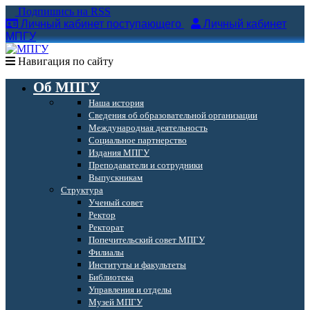
Подпишись на RSS
Личный кабинет поступающего
Личный кабинет
МПГУ
Навигация по сайту
Об МПГУ
Наша история
Сведения об образовательной организации
Международная деятельность
Социальное партнерство
Издания МПГУ
Преподаватели и сотрудники
Выпускникам
Структура
Ученый совет
Ректор
Ректорат
Попечительский совет МПГУ
Филиалы
Институты и факультеты
Библиотека
Управления и отделы
Музей МПГУ