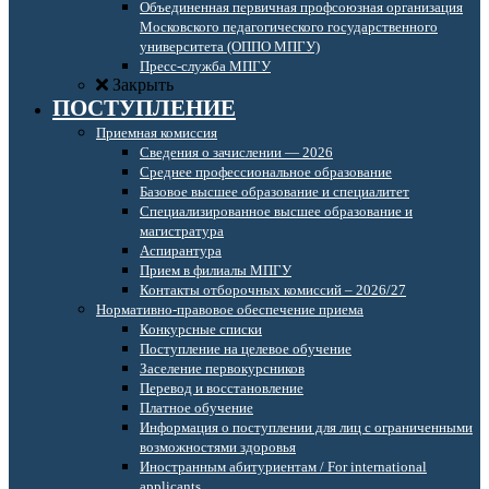
Объединенная первичная профсоюзная организация
Московского педагогического государственного
университета (ОППО МПГУ)
Пресс-служба МПГУ
Закрыть
ПОСТУПЛЕНИЕ
Приемная комиссия
Сведения о зачислении — 2026
Среднее профессиональное образование
Базовое высшее образование и специалитет
Специализированное высшее образование и
магистратура
Аспирантура
Прием в филиалы МПГУ
Контакты отборочных комиссий – 2026/27
Нормативно-правовое обеспечение приема
Конкурсные списки
Поступление на целевое обучение
Заселение первокурсников
Перевод и восстановление
Платное обучение
Информация о поступлении для лиц с ограниченными
возможностями здоровья
Иностранным абитуриентам / For international
applicants