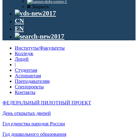
Закрыть
CN
EN
Институты/Факультеты
Колледж
Лицей
|
Студентам
Аспирантам
Преподавателям
Спецпроекты
Контакты
ФЕДЕРАЛЬНЫЙ ПИЛОТНЫЙ ПРОЕКТ
День открытых дверей
Год единства народов России
Год дошкольного образования