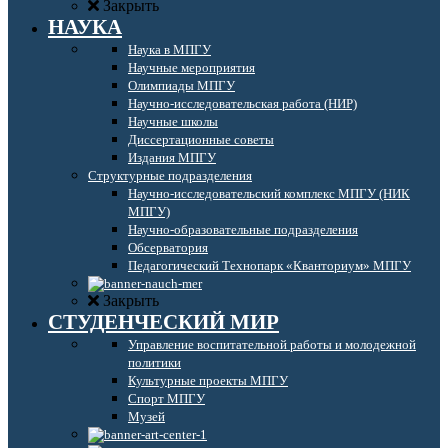
Закрыть
НАУКА
Наука в МПГУ
Научные мероприятия
Олимпиады МПГУ
Научно-исследовательская работа (НИР)
Научные школы
Диссертационные советы
Издания МПГУ
Структурные подразделения
Научно-исследовательский комплекс МПГУ (НИК
МПГУ)
Научно-образовательные подразделения
Обсерватория
Педагогический Технопарк «Кванториум» МПГУ
Закрыть
СТУДЕНЧЕСКИЙ МИР
Управление воспитательной работы и молодежной
политики
Культурные проекты МПГУ
Спорт МПГУ
Музей