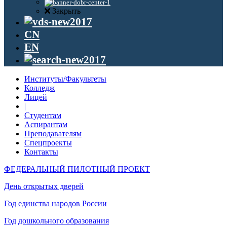
Закрыть
CN
EN
Институты/Факультеты
Колледж
Лицей
|
Студентам
Аспирантам
Преподавателям
Спецпроекты
Контакты
ФЕДЕРАЛЬНЫЙ ПИЛОТНЫЙ ПРОЕКТ
День открытых дверей
Год единства народов России
Год дошкольного образования