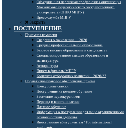
Объединенная первичная профсоюзная организация
Московского педагогического государственного
университета (ОППО МПГУ)
Пресс-служба МПГУ
Закрыть
ПОСТУПЛЕНИЕ
Приемная комиссия
Сведения о зачислении — 2026
Среднее профессиональное образование
Базовое высшее образование и специалитет
Специализированное высшее образование и
магистратура
Аспирантура
Прием в филиалы МПГУ
Контакты отборочных комиссий – 2026/27
Нормативно-правовое обеспечение приема
Конкурсные списки
Поступление на целевое обучение
Заселение первокурсников
Перевод и восстановление
Платное обучение
Информация о поступлении для лиц с ограниченными
возможностями здоровья
Иностранным абитуриентам / For international
applicants