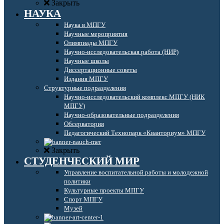
Закрыть
НАУКА
Наука в МПГУ
Научные мероприятия
Олимпиады МПГУ
Научно-исследовательская работа (НИР)
Научные школы
Диссертационные советы
Издания МПГУ
Структурные подразделения
Научно-исследовательский комплекс МПГУ (НИК
МПГУ)
Научно-образовательные подразделения
Обсерватория
Педагогический Технопарк «Кванториум» МПГУ
Закрыть
СТУДЕНЧЕСКИЙ МИР
Управление воспитательной работы и молодежной
политики
Культурные проекты МПГУ
Спорт МПГУ
Музей