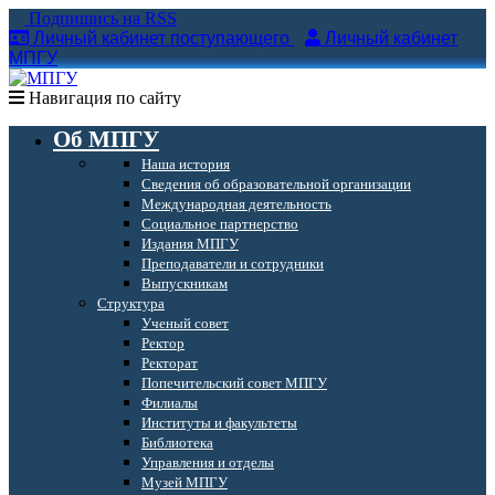
Подпишись на RSS
Личный кабинет поступающего
Личный кабинет
МПГУ
Навигация по сайту
Об МПГУ
Наша история
Сведения об образовательной организации
Международная деятельность
Социальное партнерство
Издания МПГУ
Преподаватели и сотрудники
Выпускникам
Структура
Ученый совет
Ректор
Ректорат
Попечительский совет МПГУ
Филиалы
Институты и факультеты
Библиотека
Управления и отделы
Музей МПГУ