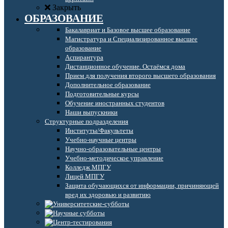
Закрыть
ОБРАЗОВАНИЕ
Бакалавриат и Базовое высшее образование
Магистратура и Специализированное высшее
образование
Аспирантура
Дистанционное обучение. Остаёмся дома
Прием для получения второго высшего образования
Дополнительное образование
Подготовительные курсы
Обучение иностранных студентов
Наши выпускники
Структурные подразделения
Институты/Факультеты
Учебно-научные центры
Научно-образовательные центры
Учебно-методическое управление
Колледж МПГУ
Лицей МПГУ
Защита обучающихся от информации, причиняющей
вред их здоровью и развитию