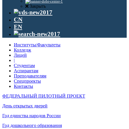
Закрыть
CN
EN
Институты/Факультеты
Колледж
Лицей
|
Студентам
Аспирантам
Преподавателям
Спецпроекты
Контакты
ФЕДЕРАЛЬНЫЙ ПИЛОТНЫЙ ПРОЕКТ
День открытых дверей
Год единства народов России
Год дошкольного образования