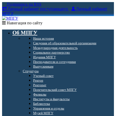
Подпишись на RSS
Личный кабинет поступающего
Личный кабинет
МПГУ
Навигация по сайту
Об МПГУ
Наша история
Сведения об образовательной организации
Международная деятельность
Социальное партнерство
Издания МПГУ
Преподаватели и сотрудники
Выпускникам
Структура
Ученый совет
Ректор
Ректорат
Попечительский совет МПГУ
Филиалы
Институты и факультеты
Библиотека
Управления и отделы
Музей МПГУ