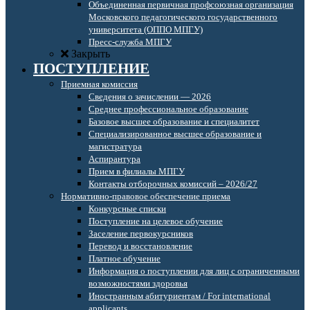
Объединенная первичная профсоюзная организация
Московского педагогического государственного
университета (ОППО МПГУ)
Пресс-служба МПГУ
Закрыть
ПОСТУПЛЕНИЕ
Приемная комиссия
Сведения о зачислении — 2026
Среднее профессиональное образование
Базовое высшее образование и специалитет
Специализированное высшее образование и
магистратура
Аспирантура
Прием в филиалы МПГУ
Контакты отборочных комиссий – 2026/27
Нормативно-правовое обеспечение приема
Конкурсные списки
Поступление на целевое обучение
Заселение первокурсников
Перевод и восстановление
Платное обучение
Информация о поступлении для лиц с ограниченными
возможностями здоровья
Иностранным абитуриентам / For international
applicants