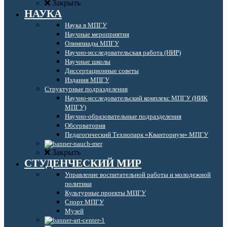
Закрыть
НАУКА
Наука в МПГУ
Научные мероприятия
Олимпиады МПГУ
Научно-исследовательская работа (НИР)
Научные школы
Диссертационные советы
Издания МПГУ
Структурные подразделения
Научно-исследовательский комплекс МПГУ (НИК
МПГУ)
Научно-образовательные подразделения
Обсерватория
Педагогический Технопарк «Кванториум» МПГУ
Закрыть
СТУДЕНЧЕСКИЙ МИР
Управление воспитательной работы и молодежной
политики
Культурные проекты МПГУ
Спорт МПГУ
Музей