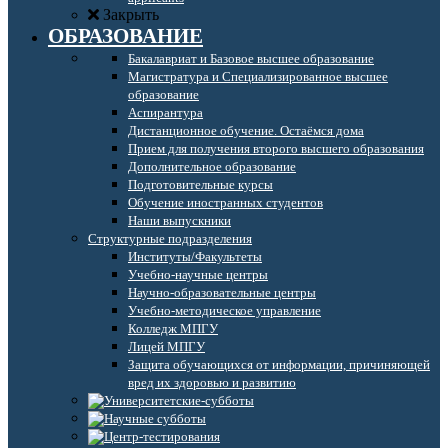
Закрыть
ОБРАЗОВАНИЕ
Бакалавриат и Базовое высшее образование
Магистратура и Специализированное высшее
образование
Аспирантура
Дистанционное обучение. Остаёмся дома
Прием для получения второго высшего образования
Дополнительное образование
Подготовительные курсы
Обучение иностранных студентов
Наши выпускники
Структурные подразделения
Институты/Факультеты
Учебно-научные центры
Научно-образовательные центры
Учебно-методическое управление
Колледж МПГУ
Лицей МПГУ
Защита обучающихся от информации, причиняющей
вред их здоровью и развитию