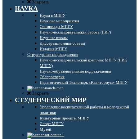
Закрыть
НАУКА
Наука в МПГУ
Научные мероприятия
Олимпиады МПГУ
Научно-исследовательская работа (НИР)
Научные школы
Диссертационные советы
Издания МПГУ
Структурные подразделения
Научно-исследовательский комплекс МПГУ (НИК
МПГУ)
Научно-образовательные подразделения
Обсерватория
Педагогический Технопарк «Кванториум» МПГУ
Закрыть
СТУДЕНЧЕСКИЙ МИР
Управление воспитательной работы и молодежной
политики
Культурные проекты МПГУ
Спорт МПГУ
Музей