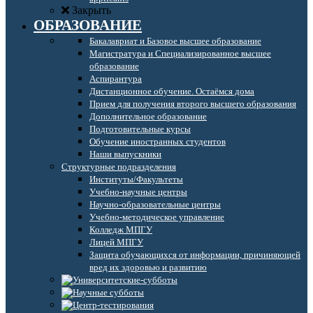
Закрыть
ОБРАЗОВАНИЕ
Бакалавриат и Базовое высшее образование
Магистратура и Специализированное высшее
образование
Аспирантура
Дистанционное обучение. Остаёмся дома
Прием для получения второго высшего образования
Дополнительное образование
Подготовительные курсы
Обучение иностранных студентов
Наши выпускники
Структурные подразделения
Институты/Факультеты
Учебно-научные центры
Научно-образовательные центры
Учебно-методическое управление
Колледж МПГУ
Лицей МПГУ
Защита обучающихся от информации, причиняющей
вред их здоровью и развитию