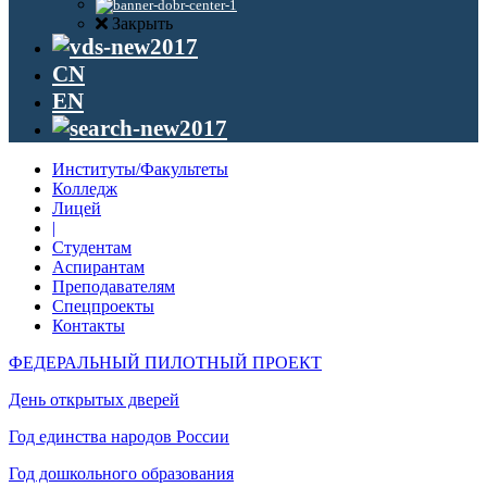
Закрыть
CN
EN
Институты/Факультеты
Колледж
Лицей
|
Студентам
Аспирантам
Преподавателям
Спецпроекты
Контакты
ФЕДЕРАЛЬНЫЙ ПИЛОТНЫЙ ПРОЕКТ
День открытых дверей
Год единства народов России
Год дошкольного образования