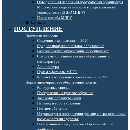
Объединенная первичная профсоюзная организация
Московского педагогического государственного
университета (ОППО МПГУ)
Пресс-служба МПГУ
Закрыть
ПОСТУПЛЕНИЕ
Приемная комиссия
Сведения о зачислении — 2026
Среднее профессиональное образование
Базовое высшее образование и специалитет
Специализированное высшее образование и
магистратура
Аспирантура
Прием в филиалы МПГУ
Контакты отборочных комиссий – 2026/27
Нормативно-правовое обеспечение приема
Конкурсные списки
Поступление на целевое обучение
Заселение первокурсников
Перевод и восстановление
Платное обучение
Информация о поступлении для лиц с ограниченными
возможностями здоровья
Иностранным абитуриентам / For international
applicants