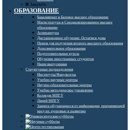
Закрыть
ОБРАЗОВАНИЕ
Бакалавриат и Базовое высшее образование
Магистратура и Специализированное высшее
образование
Аспирантура
Дистанционное обучение. Остаёмся дома
Прием для получения второго высшего образования
Дополнительное образование
Подготовительные курсы
Обучение иностранных студентов
Наши выпускники
Структурные подразделения
Институты/Факультеты
Учебно-научные центры
Научно-образовательные центры
Учебно-методическое управление
Колледж МПГУ
Лицей МПГУ
Защита обучающихся от информации, причиняющей
вред их здоровью и развитию