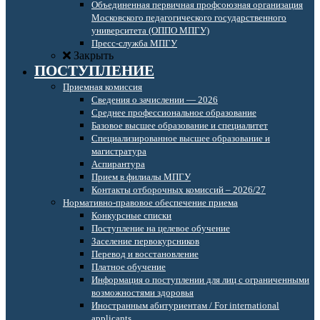
Объединенная первичная профсоюзная организация
Московского педагогического государственного
университета (ОППО МПГУ)
Пресс-служба МПГУ
Закрыть
ПОСТУПЛЕНИЕ
Приемная комиссия
Сведения о зачислении — 2026
Среднее профессиональное образование
Базовое высшее образование и специалитет
Специализированное высшее образование и
магистратура
Аспирантура
Прием в филиалы МПГУ
Контакты отборочных комиссий – 2026/27
Нормативно-правовое обеспечение приема
Конкурсные списки
Поступление на целевое обучение
Заселение первокурсников
Перевод и восстановление
Платное обучение
Информация о поступлении для лиц с ограниченными
возможностями здоровья
Иностранным абитуриентам / For international
applicants