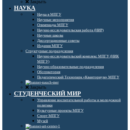
Закрыть
НАУКА
Наука в МПГУ
Научные мероприятия
Олимпиады МПГУ
Научно-исследовательская работа (НИР)
Научные школы
Диссертационные советы
Издания МПГУ
Структурные подразделения
Научно-исследовательский комплекс МПГУ (НИК
МПГУ)
Научно-образовательные подразделения
Обсерватория
Педагогический Технопарк «Кванториум» МПГУ
Закрыть
СТУДЕНЧЕСКИЙ МИР
Управление воспитательной работы и молодежной
политики
Культурные проекты МПГУ
Спорт МПГУ
Музей