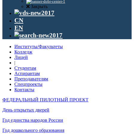
Закрыть
CN
EN
Институты/Факультеты
Колледж
Лицей
|
Студентам
Аспирантам
Преподавателям
Спецпроекты
Контакты
ФЕДЕРАЛЬНЫЙ ПИЛОТНЫЙ ПРОЕКТ
День открытых дверей
Год единства народов России
Год дошкольного образования