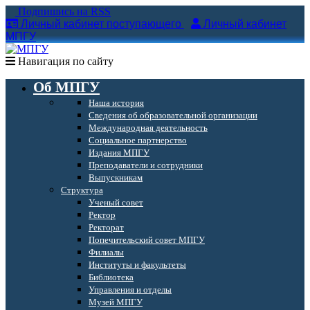
Подпишись на RSS
Личный кабинет поступающего
Личный кабинет
МПГУ
Навигация по сайту
Об МПГУ
Наша история
Сведения об образовательной организации
Международная деятельность
Социальное партнерство
Издания МПГУ
Преподаватели и сотрудники
Выпускникам
Структура
Ученый совет
Ректор
Ректорат
Попечительский совет МПГУ
Филиалы
Институты и факультеты
Библиотека
Управления и отделы
Музей МПГУ